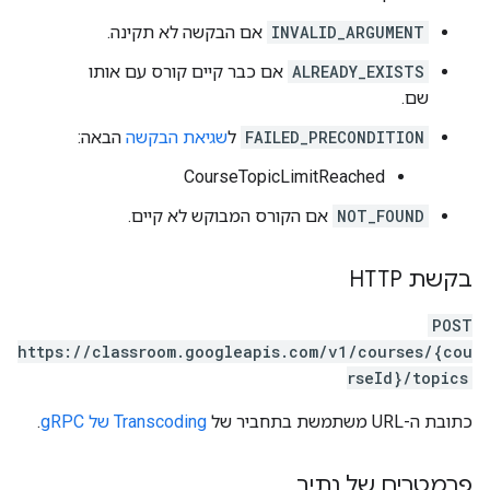
INVALID_ARGUMENT
אם הבקשה לא תקינה.
ALREADY_EXISTS
אם כבר קיים קורס עם אותו
שם.
FAILED_PRECONDITION
ל
שגיאת הבקשה
הבאה:
CourseTopicLimitReached
NOT_FOUND
אם הקורס המבוקש לא קיים.
בקשת HTTP
POST
https://classroom.googleapis.com/v1/courses/{cou
rseId}/topics
כתובת ה-URL משתמשת בתחביר של
Transcoding של gRPC
.
פרמטרים של נתיב