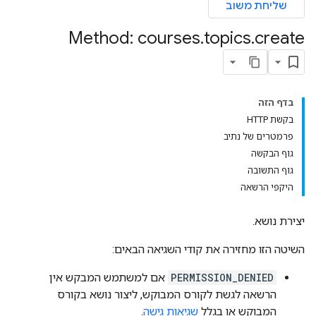
שליחת משוב
Method: courses
.
topics
.
create
co
בדף הזה
בקשת HTTP
פרמטרים של נתיב
גוף הבקשה
גוף התשובה
היקפי הרשאה
יצירת נושא.
השיטה הזו מחזירה את קודי השגיאה הבאים:
PERMISSION_DENIED
אם למשתמש המבקש אין
הרשאה לגשת לקורס המבוקש, ליצור נושא בקורס
המבוקש או בגלל
שגיאות גישה
.