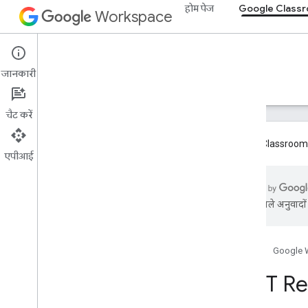
होम पेज
Google Class
Workspace
Google Classroom
जानकारी
खास जानकारी
गाइड
रेफ़रंस
सहायता
चैट करें
Google Classroom ऐड
एपीआई
खास जानकारी
एआई से मिले अनुवादों म
REST के संसाधन
पाठ्‍यक्रम
Courses
.
aliases
होम पेज
Google 
Courses की घोषणाएं
REST Re
Course
.
announcements
.
add
On
Attachment
Course
.
Course
Work