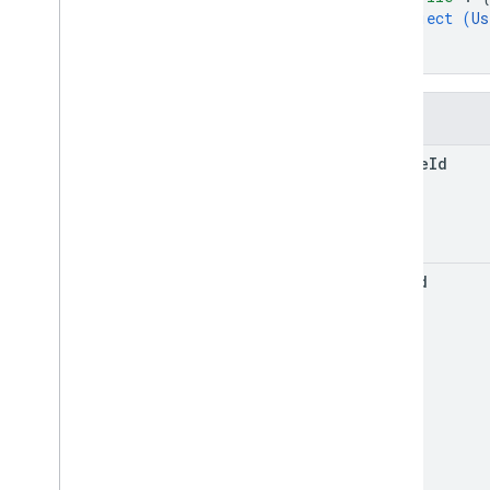
object (
Us
पाएं
}
सूची
}
Course
.
topics
निमंत्रण
फ़ील्ड
रजिस्ट्रेशन
उपयोगकर्ता के प्रोफ़ाइल
course
Id
user
Profiles
.
Guardian
Invitations
user
Profiles
.
Guardians
प्रकार
user
Id
ऐड-ऑनकॉन्टेक्स्ट
वह व्यक्ति जिसे असाइन किया गया है
कोर्सवर्क टाइप
दिनांक
Driveफ़ाइल
Drive में मौजूद फ़ोल्डर
फ़ॉर्म
ग्रेड की कैटगरी