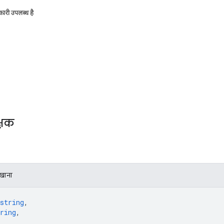
ारी उपलब्ध है
्षक
िखाना
string
,
ring
,