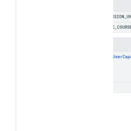
Enums
PERMISSION
_
U
CREATE
_
COURS
तरीके
check
User
Cap
get