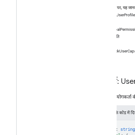
कोर्स
.
वर्कवर्क ऐड-ऑन अटैचमेंट
इस पेज पर, यह जानक
पाठ्यक्रम
.
course
Work
.
add
On
Attach
.
रिसॉर्स: UserProfile
student
Submissions
नाम
कोर्स
.
वर्कवर्क रूब्रिक
GlobalPermiss
Courses
.
Course
Worksstudent
अनुमति
Submissions
तरीके
Courses
.
Course
Work
Materials
checkUserCapa
कोर्स
.
कोर्सवर्कसामग्री
.
ऐड-अटैचमेंट
get
Courses
.
पोस्ट
Course
.
पोस्ट
.
add
On
Attach
Courses
.
add
On
Attach
.
student
Submissions
रिसॉर्स: Use
courses
.
student
Groups
courses
.
student
Groups
.
student
Group
किसी उपयोगकर्ता क
Members
कोर्स
.
छात्र
कोर्स
.
शिक्षक
JSON के काेड में द
Course
.
topics
{
निमंत्रण
"id"
: 
string
रजिस्ट्रेशन