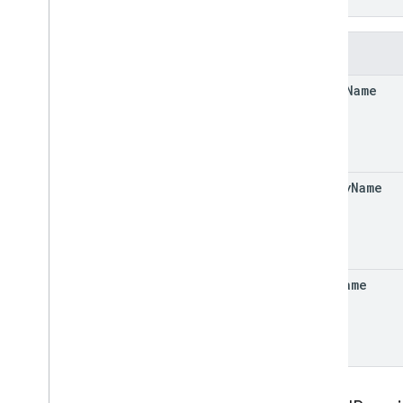
}
फ़ील्ड
given
Name
family
Name
full
Name