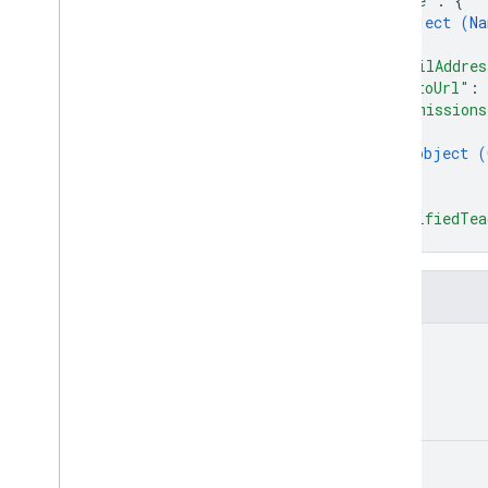
"name"
: 
{
उपयोगकर्ता के प्रोफ़ाइल
object (
Na
}
,
खास जानकारी
"emailAddres
check
User
Capability
"photoUrl"
: 
पाएं
"permissions
user
Profiles
.
Guardian
Invitations
{
user
Profiles
.
Guardians
object (
}
]
,
प्रकार
"verifiedTea
ऐड-ऑनकॉन्टेक्स्ट
}
वह व्यक्ति जिसे असाइन किया गया है
कोर्सवर्क टाइप
फ़ील्ड
दिनांक
Driveफ़ाइल
id
Drive में मौजूद फ़ोल्डर
फ़ॉर्म
ग्रेड की कैटगरी
Grading
Period
Settings
name
छात्र-छात्राओं के लिए विकल्प