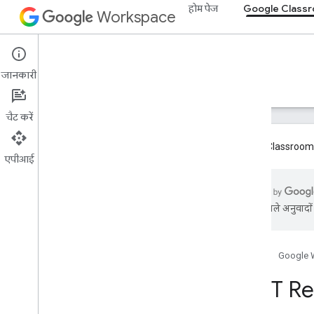
होम पेज
Google Class
Workspace
Google Classroom
जानकारी
खास जानकारी
गाइड
रेफ़रंस
सहायता
चैट करें
Google Classroom ऐड
एपीआई
खास जानकारी
एआई से मिले अनुवादों म
REST के संसाधन
पाठ्‍यक्रम
Courses
.
aliases
होम पेज
Google 
Courses की घोषणाएं
REST Re
Course
.
announcements
.
add
On
Attachment
Course
.
Course
Work