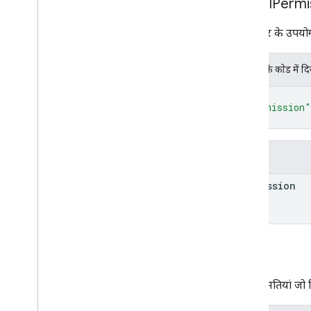
Global
Permi
दुनिया भर के उपयोग
JSON के काेड में द
{
"permission"
}
फ़ील्ड
permission
अनुमति
ऐसी अनुमतियां जो 