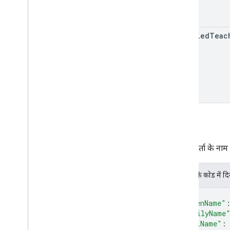
अन्य जानकारी
झलक दिखाने वाले एपीआई ऐक्सेस करें
स्टैंडर्ड क्वेरी पैरामीटर
verified
Teac
इस्तेमाल करने की सीमा
डाउनलोड
उपयोगकर्ता की ज़रूरी शर्तों के साथ काम करने
वाली क्लाइंट लाइब्रेरी
सीखने के लक्ष्य की सुविधा के साथ काम करने
वाली क्लाइंट लाइब्रेरी
नाम
उपयोगकर्ता के नाम
JSON के काेड में द
{
"givenName"
"familyName
"fullName"
: