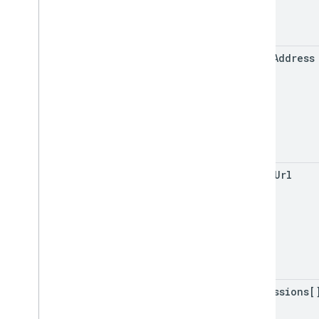
लिंक
List
Add
On
Attach
Response
सामग्री
व्यक्तिगत छात्र-छात्राओं के विकल्पों में बदलाव करें
email
Address
प्रीव्यू वर्शन
सबमिशन की स्थिति
दिन का समय
You
Tubeवीडियो
क्लाइंट लाइब्रेरी का रेफ़रंस
ब्राउज़र
photo
Url
Go
Java
.
NET
Node
.
js
PHP
Python
permissions[
Ruby