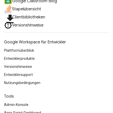
Google Classroom-Blog
Stapelübersicht
file_download
Clientbibliotheken
Versionshinweise
Google Workspace für Entwickler
Plattformüberblick
Entwicklerprodukte
Versionshinweise
Entwicklersupport
Nutzungsbedingungen
Tools
Admin-Konsole
Apps Script-Dashboard