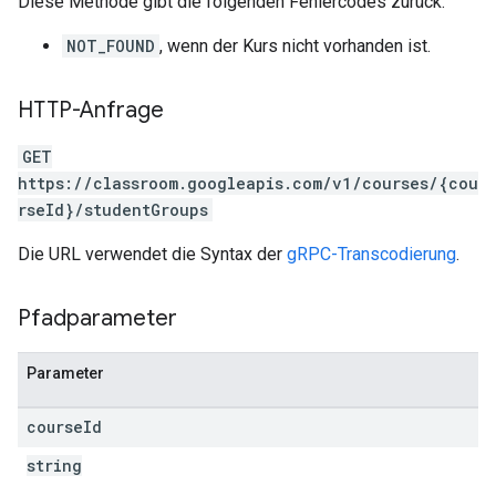
Diese Methode gibt die folgenden Fehlercodes zurück:
NOT_FOUND
, wenn der Kurs nicht vorhanden ist.
HTTP-Anfrage
GET
https://classroom.googleapis.com/v1/courses/{cou
rseId}/studentGroups
Die URL verwendet die Syntax der
gRPC-Transcodierung
.
Pfadparameter
Parameter
course
Id
string