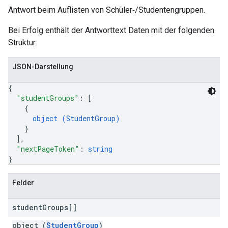
Antwort beim Auflisten von Schüler‑/Studentengruppen.
Bei Erfolg enthält der Antworttext Daten mit der folgenden
Struktur:
JSON-Darstellung
{
"studentGroups"
: 
[
{
object (
StudentGroup
)
}
]
,
"nextPageToken"
: 
string
}
Felder
student
Groups[]
object (
StudentGroup
)