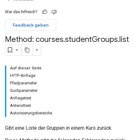
missions
War das hilfreich?
Feedback geben
Method: courses
.
student
Groups
.
list
ers
Auf dieser Seite
HTTP-Anfrage
Pfadparameter
Suchparameter
Anfragetext
Antworttext
Autorisierungsbereiche
Gibt eine Liste der Gruppen in einem Kurs zurück.