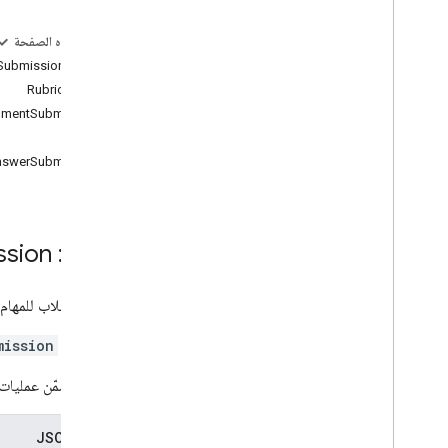
course
.
course
Work
.
add
On
Attachments
على هذه الصفحة
course
.
course
Work
.
add
On
المورد: StudentSubmission
Attachments
.
student
Submissions
RubricGrade
Courses
.
course
Work
.
rubrics
nmentSubmission
دورات تدريبية على الدورة التدريبية
مرفق
نظرة عامة
nswerSubmission
جلب
قائمة
تعديل المرفقات
رمز تصحيح
المورد: Student
ssion
استعادة
return
إرسال الطلاب للمهام 
CANNOT TRANSLATE
دورات تدريبية على الدورة التدريبية
يتم إنشاء
mission
لقطات من الدورة التدريبية
قد لا تتضمّن عمليات 
دورة تدريبية
دورة تدريبية
دورة تدريبية للمشاركات
.
إضافة على المرفقات
تمثيل JSON