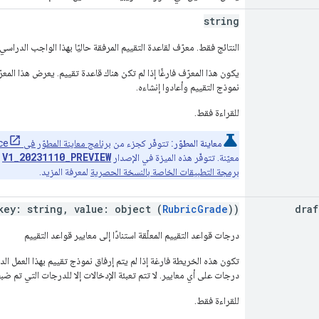
string
النتائج فقط. معرّف لقاعدة التقييم المرفقة حاليًا بهذا الواجب الدراسي
يكون هذا المعرّف فارغًا إذا لم تكن هناك قاعدة تقييم. يعرض هذا المعرّ
نموذج التقييم وأعادوا إنشاءه.
للقراءة فقط.
معاينة المطوّر:
تتوفّر كجزء من
برنامج معاينة المطوّر في Google Workspace
V1_20231110_PREVIEW
معيّنة. تتوفّر هذه الميزة في الإصدار
و
برمجة التطبيقات الخاصة بالنسخة الحصرية
لمعرفة المزيد.
key: string, value: object (
RubricGrade
))
draf
درجات قواعد التقييم المعلّقة استنادًا إلى معايير قواعد التقييم
تكون هذه الخريطة فارغة إذا لم يتم إرفاق نموذج تقييم بهذا العمل ال
درجات على أي معايير. لا تتم تعبئة الإدخالات إلا للدرجات التي تم ضبط
للقراءة فقط.