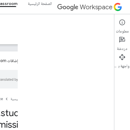
الصفحة الرئيسية
lassroom
Workspace
Google Classroom
معلومات
نظرة عامة
الأدلة
المرجع
الدعم
دردشة
تتوفّر الآن إضافات Google Classroom بشكل عام للمطوّرين. يُرجى الاطّلاع على
واجهة برمجة التطبيقات
نظرة عامة
موارد REST
الدورات
الصفحة الرئيسية
ce
دورة تدريبية
.
student
دورة تدريبية
course
.
announcements
.
add
On
missions
Attachments
الدورة التدريبية