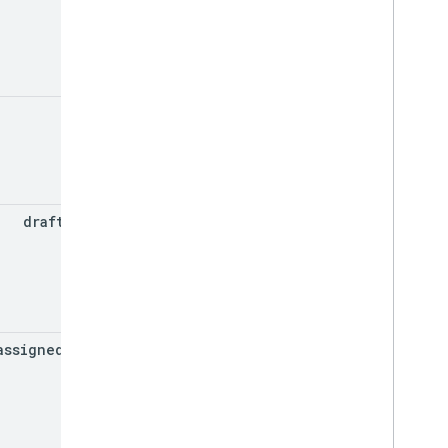
state
late
draft
Grade
assigned
Grade