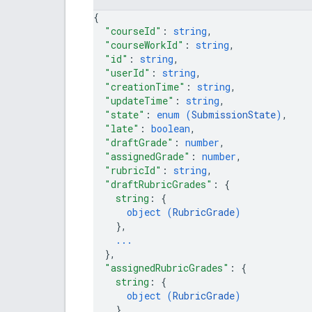
{
"courseId"
: 
string
,
"courseWorkId"
: 
string
,
"id"
: 
string
,
"userId"
: 
string
,
"creationTime"
: 
string
,
"updateTime"
: 
string
,
"state"
: 
enum (
SubmissionState
)
,
"late"
: 
boolean
,
"draftGrade"
: 
number
,
"assignedGrade"
: 
number
,
"rubricId"
: 
string
,
"draftRubricGrades"
: 
{
string
: 
{
object (
RubricGrade
)
}
,
...
}
,
"assignedRubricGrades"
: 
{
string
: 
{
object (
RubricGrade
)
}
,