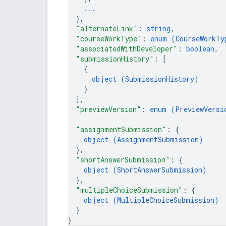
...
}
,
"alternateLink"
: 
string
,
"courseWorkType"
: 
enum (
CourseWorkTy
"associatedWithDeveloper"
: 
boolean
,
"submissionHistory"
: 
[
{
object (
SubmissionHistory
)
}
]
,
"previewVersion"
: 
enum (
PreviewVersi
"assignmentSubmission"
: 
{
object (
AssignmentSubmission
)
}
,
"shortAnswerSubmission"
: 
{
object (
ShortAnswerSubmission
)
}
,
"multipleChoiceSubmission"
: 
{
object (
MultipleChoiceSubmission
)
}
}