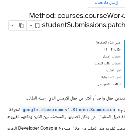
إرسال ملاحظات
Method: courses
.
course
Work
.
student
Submissions
.
patch
على هذه الصفحة
طلب HTTP
مَعلمات المسار
مَعلمات طلب البحث
co
نص الطلب
نص الاستجابة
نطاقات التفويض
تعديل حقل واحد أو أكثر من حقل الإرسال الذي أرسله الطالب
راجِع
google.classroom.v1.StudentSubmission
لمعرفة
تفاصيل الحقول التي يمكن تعديلها والمستخدمين الذين يمكنهم تغييرها.
يجب تقديم هذا الطلب من خلال مشروع Developer Console الخاص