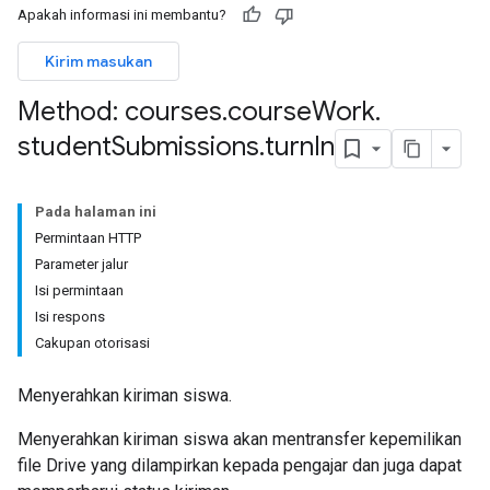
Apakah informasi ini membantu?
Kirim masukan
Method: courses
.
course
Work
.
student
Submissions
.
turn
In
issions
Pada halaman ini
Permintaan HTTP
ers
Parameter jalur
Isi permintaan
Isi respons
Cakupan otorisasi
Menyerahkan kiriman siswa.
Menyerahkan kiriman siswa akan mentransfer kepemilikan
file Drive yang dilampirkan kepada pengajar dan juga dapat