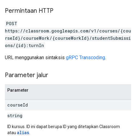
Permintaan HTTP
POST
https://classroom.googleapis.com/v1/courses/{cou
rseId}/courseWork/{courseWorkId}/studentSubmissi
ons/{id}:turnIn
URL menggunakan sintaksis
gRPC Transcoding
.
Parameter jalur
Parameter
course
Id
string
ID kursus. ID ini dapat berupa ID yang ditetapkan Classroom
alias
atau
.