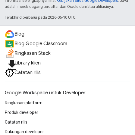
informasi selengkapnya, lihat
Kebijakan Situs Google Developers
. Java
adalah merek dagang terdaftar dari Oracle dan/atau afiliasinya.
Terakhir diperbarui pada 2026-06-10 UTC.
Blog
Blog Google Classroom
Ringkasan Stack
file_download
Library klien
Catatan rilis
Google Workspace untuk Developer
Ringkasan platform
Produk developer
Catatan rilis
Dukungan developer