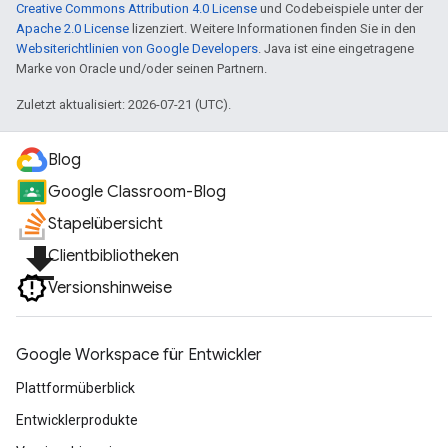
Creative Commons Attribution 4.0 License
und Codebeispiele unter der
Apache 2.0 License
lizenziert. Weitere Informationen finden Sie in den
Websiterichtlinien von Google Developers
. Java ist eine eingetragene
Marke von Oracle und/oder seinen Partnern.
Zuletzt aktualisiert: 2026-07-21 (UTC).
Blog
Google Classroom-Blog
Stapelübersicht
file_download
Clientbibliotheken
Versionshinweise
Google Workspace für Entwickler
Plattformüberblick
Entwicklerprodukte