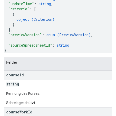
"updateTime"
: 
string
,
"criteria"
: 
[
{
object (
Criterion
)
}
]
,
"previewVersion"
: 
enum (
PreviewVersion
)
,
"sourceSpreadsheetId"
: 
string
}
Felder
course
Id
string
Kennung des Kurses.
Schreibgeschützt.
course
Work
Id