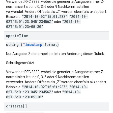
Verwendet RFC 3339, wobei die generierte Ausgabe immer Z-
normalisiert ist und 0, 3, 6 oder 9 Nachkommastellen
verwendet. Andere Offsets als „Z“ werden ebenfalls akzeptiert.
"2014-10-02T15:01:23Z"
"2014-10-
Beispiele:
,
02T15:01:23.045123456Z"
"2014-10-
oder
02T15:01:23+05:30"
.
update
Time
string (
Timestamp
format)
Nur Ausgabe. Zeitstempel der letzten Änderung dieser Rubrik.
Schreibgeschützt.
Verwendet RFC 3339, wobei die generierte Ausgabe immer Z-
normalisiert ist und 0, 3, 6 oder 9 Nachkommastellen
verwendet. Andere Offsets als „Z“ werden ebenfalls akzeptiert.
"2014-10-02T15:01:23Z"
"2014-10-
Beispiele:
,
02T15:01:23.045123456Z"
"2014-10-
oder
02T15:01:23+05:30"
.
criteria[]