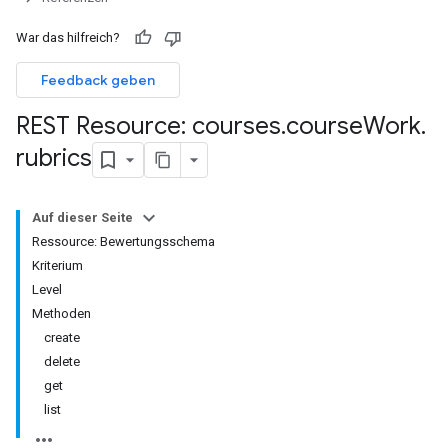
War das hilfreich?
Feedback geben
nts
REST Resource: courses
.
course
Work
.
rubrics
missions
Auf dieser Seite
ers
Ressource: Bewertungsschema
Kriterium
Level
Methoden
create
delete
get
list