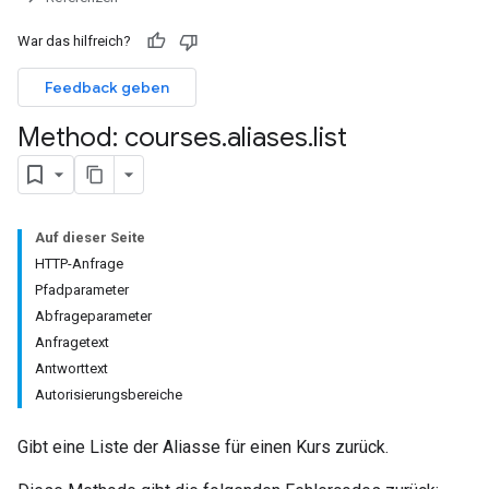
War das hilfreich?
nts
Feedback geben
Method: courses
.
aliases
.
list
missions
ers
Auf dieser Seite
HTTP-Anfrage
Pfadparameter
Abfrageparameter
Anfragetext
Antworttext
Autorisierungsbereiche
Gibt eine Liste der Aliasse für einen Kurs zurück.