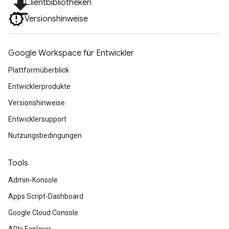
file_download
Clientbibliotheken
Versionshinweise
Google Workspace für Entwickler
Plattformüberblick
Entwicklerprodukte
Versionshinweise
Entwicklersupport
Nutzungsbedingungen
Tools
Admin-Konsole
Apps Script-Dashboard
Google Cloud Console