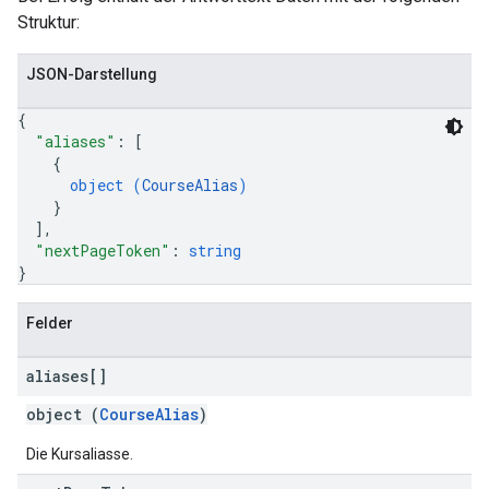
Struktur:
JSON-Darstellung
{
"aliases"
: 
[
{
object (
CourseAlias
)
}
]
,
"nextPageToken"
: 
string
}
Felder
aliases[]
object (
CourseAlias
)
Die Kursaliasse.