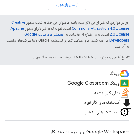
ارسال بازخورد
جز در مواردی که غیر از این ذکر شده باشد،‌محتوای این صفحه تحت مجوز
Creative
Commons Attribution 4.0 License
است. نمونه کدها نیز دارای مجوز
Apache
2.0 License
است. برای اطلاع از جزئیات، به
خطمشی‌های سایت Google
Developers‏
مراجعه کنید. جاوا علامت تجاری ثبت‌شده Oracle و/یا شرکت‌های وابسته
به آن است.
تاریخ آخرین به‌روزرسانی 2026-07-15 به‌وقت ساعت هماهنگ جهانی.
وبلاگ
وبلاگ Google Classroom
نمای کلی پشته
file_download
کتابخانه‌های کارخواه
یادداشت های انتشار
Google Workspace برای توسعه دهندگان