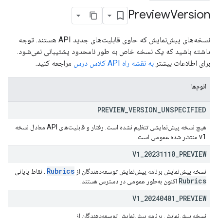
Preview
Version
co
نسخه‌های پیش‌نمایش که حاوی قابلیت‌های جدید API هستند. توجه
داشته باشید که یک نسخه خاص به طور نامحدود پشتیبانی نمی‌شود.
برای اطلاعات بیشتر
به نقشه راه API کلاس درس
مراجعه کنید.
انوم‌ها
PREVIEW
_
VERSION
_
UNSPECIFIED
هیچ نسخه پیش‌نمایشی تنظیم نشده است. رفتار و قابلیت‌های API معادل نسخه
v1 منتشر شده عمومی است.
V1
_
20231110
_
PREVIEW
Rubrics
نسخه پیش‌نمایش برنامه پیش‌نمایش توسعه‌دهندگان از
. نقاط پایانی
Rubrics
اکنون به‌طور عمومی در دسترس هستند.
V1
_
20240401
_
PREVIEW
نسخه پیش‌نمایش برنامه پیش‌نمایش توسعه‌دهندگان از