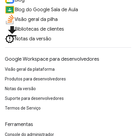
Blog
Blog do Google Sala de Aula
Visão geral da pilha
file_download
Bibliotecas de clientes
Notas da versão
Google Workspace para desenvolvedores
Visão geral da plataforma
Produtos para desenvolvedores
Notas da versão
Suporte para desenvolvedores
Termos de Serviço
Ferramentas
Console do administrador