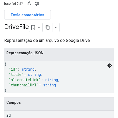
Isso foi útil?
ers
Envie comentários
Drive
File
Representação de um arquivo do Google Drive.
Representação JSON
{
"id"
: 
string
,
"title"
: 
string
,
"alternateLink"
: 
string
,
"thumbnailUrl"
: 
string
}
Campos
id