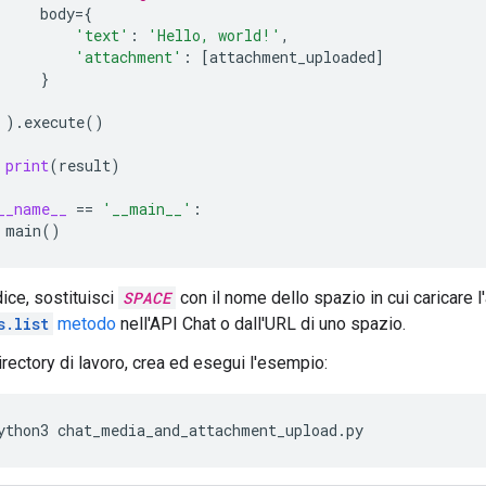
body
=
{
'text'
:
'Hello, world!'
,
'attachment'
:
[
attachment_uploaded
]
}
)
.
execute
()
print
(
result
)
__name__
==
'__main__'
:
main
()
ice, sostituisci
SPACE
con il nome dello spazio in cui caricare l
s.list
metodo
nell'API Chat o dall'URL di uno spazio.
irectory di lavoro, crea ed esegui l'esempio:
ython3
chat_media_and_attachment_upload.py