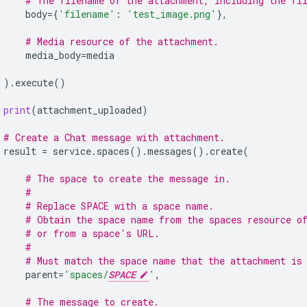
# The filename of the attachment, including the fi
body
=
{
'filename'
:
'test_image.png'
},
# Media resource of the attachment.
media_body
=
media
)
.
execute
()
print
(
attachment_uploaded
)
# Create a Chat message with attachment.
result
=
service
.
spaces
()
.
messages
()
.
create
(
# The space to create the message in.
#
# Replace SPACE with a space name.
# Obtain the space name from the spaces resource o
# or from a space's URL.
#
# Must match the space name that the attachment is
parent
=
'spaces/
SPACE
'
,
# The message to create.