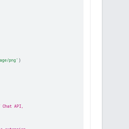
age/png'
)
f Chat API,