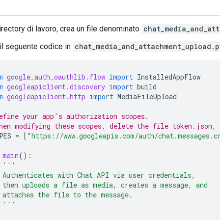
irectory di lavoro, crea un file denominato
chat_media_and_at
 il seguente codice in
chat_media_and_attachment_upload.p
m
google_auth_oauthlib.flow
import
InstalledAppFlow
m
googleapiclient.discovery
import
build
m
googleapiclient.http
import
MediaFileUpload
efine your app's authorization scopes.
hen modifying these scopes, delete the file token.json, 
PES
=
[
"https://www.googleapis.com/auth/chat.messages.c
main
():
'''
 Authenticates with Chat API via user credentials,
 then uploads a file as media, creates a message, and
 attaches the file to the message.
 '''