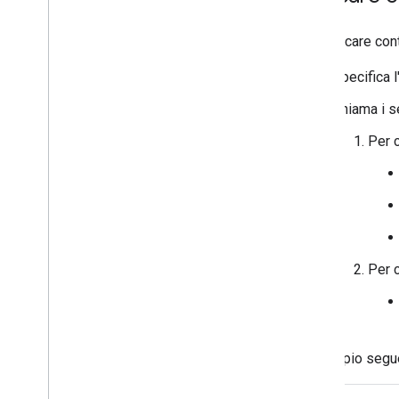
Pubblicare su Google Workspace
Marketplace
Per caricare con
Pubblicare app di Chat su Google
Workspace Marketplace
Specifica 
Requisiti di elaborazione e
Chiama i s
revisione per le app di Chat
pubbliche
Per c
Gestire le app di Chat pubblicate
Disattivare o eliminare un'app
Gestire Chat come amministratore
di Google Workspace
Panoramica
Cercare e gestire gli spazi nella tua
Per c
organizzazione
Rendere uno spazio rilevabile per utenti
specifici
Eseguire la migrazione della tua
organizzazione a Chat
L'esempio segue