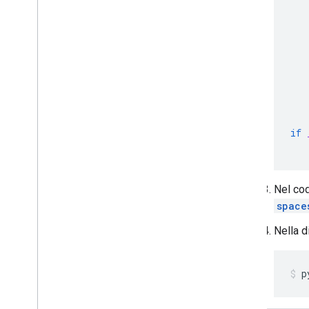
if
Nel cod
space
Nella d
p