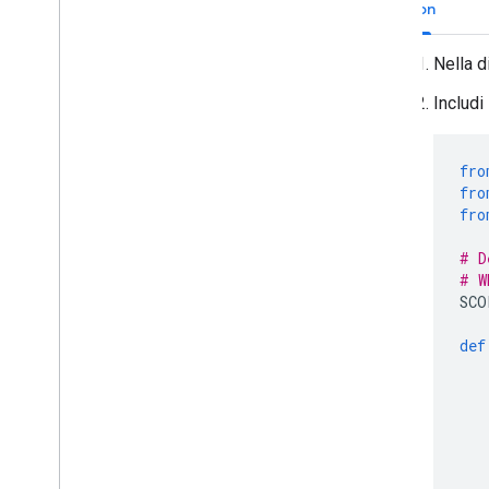
Python
Nella d
Includi
fro
fro
fro
# D
# W
SCO
def
   
   
   
   