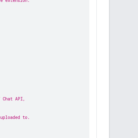
le extension.
f Chat API,
 uploaded to.