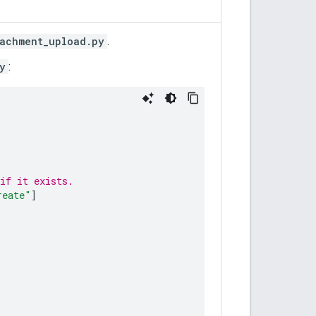
tachment_upload.py
.
y
:
if it exists.
reate"
]