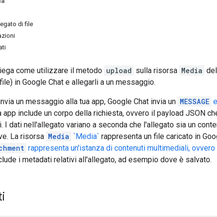
na
egato di file
azioni
ati
iega come utilizzare il metodo
upload
sulla risorsa
Media
del
file) in Google Chat e allegarli a un messaggio.
invia un messaggio alla tua app, Google Chat invia un
MESSAGE
e
ua app include un corpo della richiesta, ovvero il payload JSON che
i. I dati nell'allegato variano a seconda che l'allegato sia un conten
ive. La risorsa
Media
`Media`
rappresenta un file caricato in Go
chment
rappresenta un'istanza di contenuti multimediali, ovvero 
clude i metadati relativi all'allegato, ad esempio dove è salvato.
i