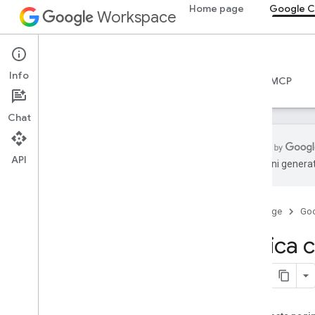
Home page
Google C
Workspace
Google Chat
Info
Panoramica
Guide
Riferimento
Server MCP
Chat
API
traduzioni generat
Per iniziare
Panoramica di Sviluppare con Google
Chat
Home page
Go
Sviluppare su Google Workspace
Carica c
Guide rapide
Autenticare e autorizzare
Chiama l'API Chat
Planimetria