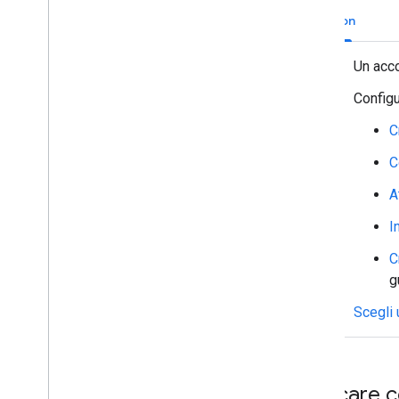
Interagire con gli utenti
Python
Lavorare con gli eventi di Google Chat
Identificare e specificare gli utenti di
Un acc
Google Chat
Gestire lo stato di disponibilità degli
Configu
utenti
C
Scrivere messaggi di errore strategici
Esplora gli esempi e i tutorial delle app
C
di Chat
A
Deployment
,
test e risoluzione dei
problemi
I
Creare e gestire i deployment
C
Testa le funzionalità interattive
g
Errori nei log
Risoluzione dei problemi
Scegli 
Convertire un'app di Chat interattiva
in un componente aggiuntivo di
Google Workspace
Caricare c