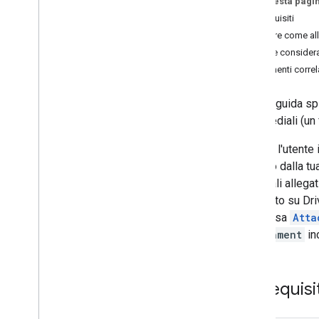
Su questa pagi
Identifica le esigenze degli utenti
Prerequisiti
Definisci tutti i percorsi degli utenti
Caricare come all
Scegliere un'architettura dell'app di
Limiti e consider
Chat
Argomenti correl
Progettare le interazioni degli utenti
Questa guida sp
Build
multimediali (un 
Inviare e gestire i messaggi
Utilizzare gli spazi
Quando l'utente 
Organizzare gli spazi in sezioni
ricevuto dalla t
Gestire i membri negli spazi
eventuali allegat
Reazioni ai messaggi
archiviato su Dr
Utilizzare le emoji personalizzate
La risorsa
Atta
Caricare e scaricare allegati
Attachment
in
Carica contenuti multimediali come
file allegato
Scarica contenuti multimediali come
Prerequisit
file allegato
Recuperare i metadati relativi a un
allegato a un messaggio