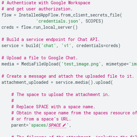
# Authenticate with Google Workspace
# and get user authorization.
flow
=
InstalledAppFlow
.
from_client_secrets_file
(
'credentials.json'
,
SCOPES
)
creds
=
flow
.
run_local_server
()
# Build a service endpoint for Chat API.
service
=
build
(
'chat'
,
'v1'
,
credentials
=
creds
)
# Upload a file to Google Chat.
media
=
MediaFileUpload
(
'test_image.png'
,
mimetype
=
'im
# Create a message and attach the uploaded file to it.
attachment_uploaded
=
service
.
media
()
.
upload
(
# The space to upload the attachment in.
#
# Replace SPACE with a space name.
# Obtain the space name from the spaces resource o
# or from a space's URL.
parent
=
'spaces/
SPACE
'
,