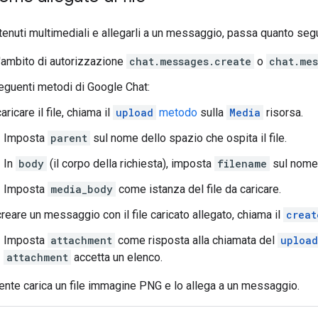
tenuti multimediali e allegarli a un messaggio, passa quanto segu
l'ambito di autorizzazione
chat.messages.create
o
chat.mes
eguenti metodi di Google Chat:
aricare il file, chiama il
upload
metodo
sulla
Media
risorsa.
Imposta
parent
sul nome dello spazio che ospita il file.
In
body
(il corpo della richiesta), imposta
filename
sul nome d
Imposta
media_body
come istanza del file da caricare.
reare un messaggio con il file caricato allegato, chiama il
creat
Imposta
attachment
come risposta alla chiamata del
upload
attachment
accetta un elenco.
nte carica un file immagine PNG e lo allega a un messaggio.