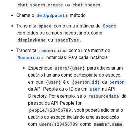
chat.spaces.create
ou
chat.spaces
.
Chame o
SetUpSpace()
método.
Transmita
space
como uma instância de
Space
com todos os campos necessários, como
displayName
ou
spaceType
.
Transmita
memberships
como uma matriz de
Membership
instâncias. Para cada instância:
Especifique
users/{user}
para adicionar um
usuário humano como participante do espaço,
em que
{user}
é o
{person_id}
da
person
da API People ou o ID de um
user
na API
Directory. Por exemplo, se o
resourceName
da
pessoa da API People for
people/123456789
, você poderá adicionar o
usuário ao espaço incluindo uma associação
com
users/123456789
como
member.name
.