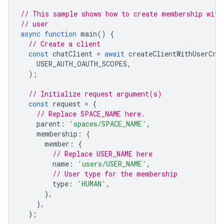
// This sample shows how to create membership with
// user
async
function
main
()
{
// Create a client
const
chatClient
=
await
createClientWithUserCre
USER_AUTH_OAUTH_SCOPES
,
);
// Initialize request argument(s)
const
request
=
{
// Replace SPACE_NAME here.
parent
:
'spaces/SPACE_NAME'
,
membership
:
{
member
:
{
// Replace USER_NAME here
name
:
'users/USER_NAME'
,
// User type for the membership
type
:
'HUMAN'
,
},
},
};