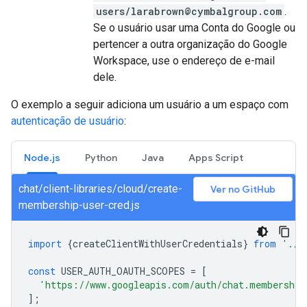
users/larabrown@cymbalgroup.com
.
Se o usuário usar uma Conta do Google ou
pertencer a outra organização do Google
Workspace, use o endereço de e-mail
dele.
O exemplo a seguir adiciona um usuário a um espaço com
autenticação de usuário
:
Node.js
Python
Java
Apps Script
chat/client-libraries/cloud/create-
Ver no GitHub
membership-user-cred.js
import
{
createClientWithUserCredentials
}
from
'./a
const
USER_AUTH_OAUTH_SCOPES
=
[
'https://www.googleapis.com/auth/chat.membership
];