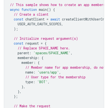
// This sample shows how to create an app membersh
async
function
main
()
{
// Create a client
const
chatClient
=
await
createClientWithUserCre
USER_AUTH_OAUTH_SCOPES
,
);
// Initialize request argument(s)
const
request
=
{
// Replace SPACE_NAME here.
parent
:
'spaces/SPACE_NAME'
,
membership
:
{
member
:
{
// Member name for app membership, do not 
name
:
'users/app'
,
// User type for the membership
type
:
'BOT'
,
},
},
};
// Make the request