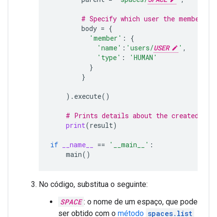
# Specify which user the membershi
body
=
{
'member'
:
{
'name'
:
'users/
USER
'
,
'type'
:
'HUMAN'
}
}
)
.
execute
()
# Prints details about the created mem
print
(
result
)
if
__name__
==
'__main__'
:
main
()
No código, substitua o seguinte:
SPACE
: o nome de um espaço, que pode
ser obtido com o
método
spaces.list