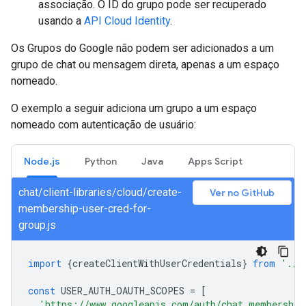
associação. O ID do grupo pode ser recuperado
usando a
API Cloud Identity
.
Os Grupos do Google não podem ser adicionados a um
grupo de chat ou mensagem direta, apenas a um espaço
nomeado.
O exemplo a seguir adiciona um grupo a um espaço
nomeado com autenticação de usuário:
Node.js
Python
Java
Apps Script
chat/client-libraries/cloud/create-
Ver no GitHub
membership-user-cred-for-
group.js
import
{
createClientWithUserCredentials
}
from
'./a
const
USER_AUTH_OAUTH_SCOPES
=
[
'https://www.googleapis.com/auth/chat.membership