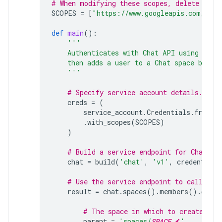
# When modifying these scopes, delete the 
SCOPES
=
[
"https://www.googleapis.com/auth
def
main
():
'''
    Authenticates with Chat API using app 
    then adds a user to a Chat space by cr
    '''
# Specify service account details.
creds
=
(
service_account
.
Credentials
.
from_s
.
with_scopes
(
SCOPES
)
)
# Build a service endpoint for Chat AP
chat
=
build
(
'chat'
,
'v1'
,
credentials
# Use the service endpoint to call Cha
result
=
chat
.
spaces
()
.
members
()
.
creat
# The space in which to create a m
parent
=
'spaces/
SPACE
'
,