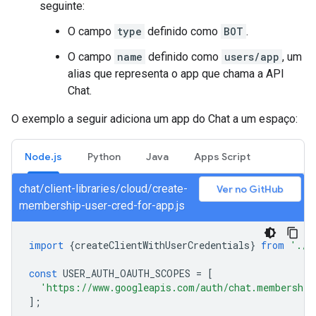
seguinte:
O campo
type
definido como
BOT
.
O campo
name
definido como
users/app
, um
alias que representa o app que chama a API
Chat.
O exemplo a seguir adiciona um app do Chat a um espaço:
Node.js
Python
Java
Apps Script
chat/client-libraries/cloud/create-
Ver no GitHub
membership-user-cred-for-app.js
import
{
createClientWithUserCredentials
}
from
'./a
const
USER_AUTH_OAUTH_SCOPES
=
[
'https://www.googleapis.com/auth/chat.membership
];