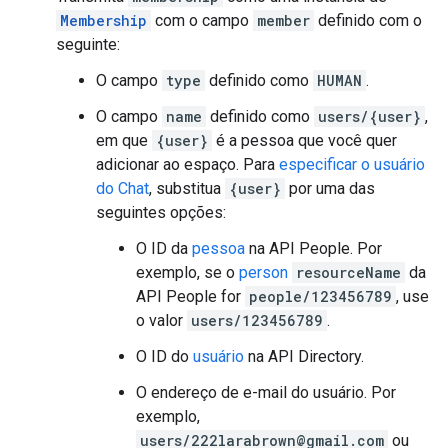
Membership
com o campo
member
definido com o
seguinte:
O campo
type
definido como
HUMAN
.
O campo
name
definido como
users/{user}
,
em que
{user}
é a pessoa que você quer
adicionar ao espaço. Para
especificar o usuário
do Chat
, substitua
{user}
por uma das
seguintes opções:
O ID da
pessoa
na API People. Por
exemplo, se o
person
resourceName
da
API People for
people/123456789
, use
o valor
users/123456789
.
O ID do
usuário
na API Directory.
O endereço de e-mail do usuário. Por
exemplo,
users/222larabrown@gmail.com
ou