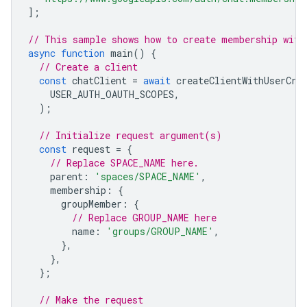
];
// This sample shows how to create membership with
async
function
main
()
{
// Create a client
const
chatClient
=
await
createClientWithUserCre
USER_AUTH_OAUTH_SCOPES
,
);
// Initialize request argument(s)
const
request
=
{
// Replace SPACE_NAME here.
parent
:
'spaces/SPACE_NAME'
,
membership
:
{
groupMember
:
{
// Replace GROUP_NAME here
name
:
'groups/GROUP_NAME'
,
},
},
};
// Make the request