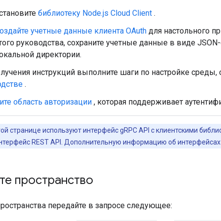
становите
библиотеку Node.js Cloud Client
.
оздайте учетные данные клиента OAuth
для настольного пр
того руководства, сохраните учетные данные в виде JSON
окальной директории.
лучения инструкций выполните шаги по настройке среды,
одстве
.
те область авторизации
, которая поддерживает аутентиф
ой странице используют интерфейс gRPC API с клиентскими библио
нтерфейс REST API. Дополнительную информацию об интерфейсах 
те пространство
пространства передайте в запросе следующее: