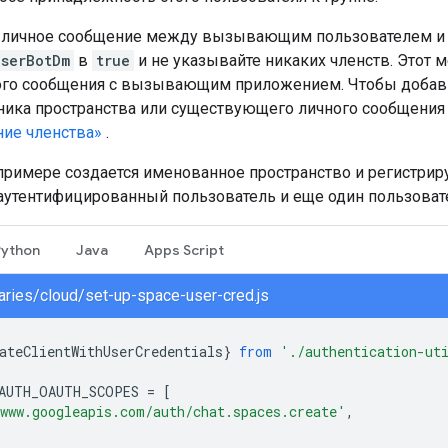
ь личное сообщение между вызывающим пользователем и
UserBotDm
в
true
и не указывайте никаких членств. Этот 
ного сообщения с вызывающим приложением. Чтобы доба
тника пространства или существующего личного сообщения
ние членства»
.
римере создается именованное пространство и регистриру
(аутентифицированный пользователь и еще один пользовате
Python
Java
Apps Script
braries/cloud/set-up-space-user-cred.js
ateClientWithUserCredentials
}
from
'./authentication-ut
AUTH_OAUTH_SCOPES
=
[
www.googleapis.com/auth/chat.spaces.create'
,