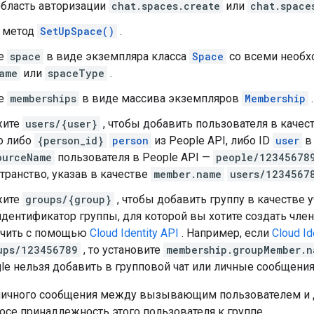
область авторизации
chat.spaces.create
или
chat.space
 метод
SetUpSpace()
.
те
space
в виде экземпляра класса
Space
со всеми необх
ame
или
spaceType
.
те
memberships
в виде массива экземпляров
Membership
жите
users/{user}
, чтобы добавить пользователя в качест
о либо
{person_id}
person
из People API, либо ID
user
в 
ourceName
пользователя в People API —
people/12345678
транство, указав в качестве
member.name
users/1234567
жите
groups/{group}
, чтобы добавить группу в качестве 
идентификатор группы, для которой вы хотите создать чл
учить с помощью
Cloud Identity API
. Например, если
Cloud Id
ups/123456789
, то установите
membership.groupMember.n
le нельзя добавить в групповой чат или личные сообщения
личного сообщения между вызывающим пользователем и 
осе принадлежность этого пользователя к группе.