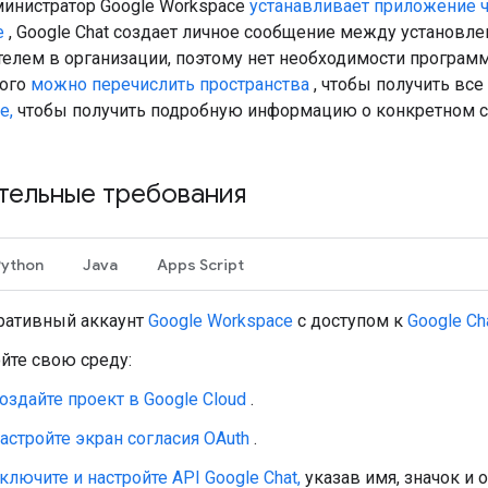
министратор Google Workspace
устанавливает приложение ч
e
, Google Chat создает личное сообщение между установ
елем в организации, поэтому нет необходимости програм
того
можно перечислить пространства
, чтобы получить вс
е,
чтобы получить подробную информацию о конкретном 
тельные требования
Python
Java
Apps Script
ративный аккаунт
Google Workspace
с доступом к
Google Ch
йте свою среду:
оздайте проект в Google Cloud
.
астройте экран согласия OAuth
.
ключите и настройте API Google Chat,
указав имя, значок и 