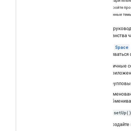
Предварительн
Определите потребности ваших
Обустройте пр
пользователей
Связанные тем
Определите все пути пользователя
Выберите архитектуру приложения
В этом руковод
Chat
пространства ч
Проектируйте взаимодействие с
пользователем
Ресурс
Space
обмениваться ф
Строить
Отправляйте сообщения и
Личные с
управляйте ими
приложени
Работа с пространствами
Создать именованное
Групповы
пространство
Создайте пространство и
Именован
добавьте участников
обменива
Получить подробную
информацию о пространстве
Метод
setUp(
Найдите место для прямых
сообщений
Создайте
Найдите групповой чат