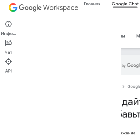
Главная
Google Chat
Workspace
Google Chat
Информация
Обзор
Руководства
Справочные материалы
M
Чат
API
Начать
Главная
Googl
Обзор разработки с помощью
Google Chat
Создай
Разработка в Google Workspace
Краткое руководство
добавьт
Аутентификация и авторизация
Вызов API чата
Содержание
План