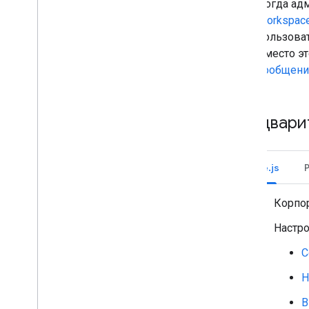
Когда ад
Пишите действенные сообщения об
Workspac
ошибках
пользоват
Ознакомьтесь с примерами и
учебными пособиями по
Вместо э
приложениям Chat
сообщени
Развертывание
,
тестирование и
устранение неполадок
Предвари
Создание развертываний и
управление ими
Тестирование интерактивных
функций
Node.js
Журнал ошибок
Устранение неполадок
Корпо
Настро
Преобразуйте интерактивное
приложение чата в дополнение к
Google Workspace
С
Н
Опубликовать в Google Workspace
Marketplace
В