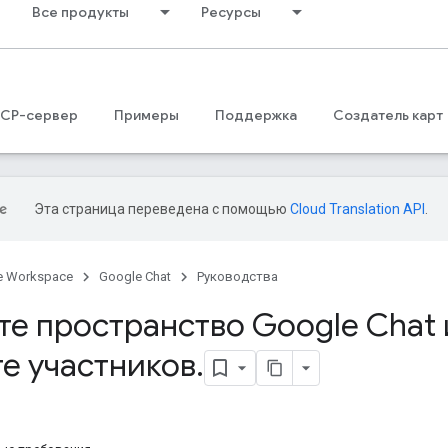
Все продукты
Ресурсы
CP-сервер
Примеры
Поддержка
Создатель карт
Эта страница переведена с помощью
Cloud Translation API
.
e Workspace
Google Chat
Руководства
те пространство Google Chat 
е участников
.