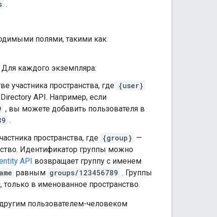
s
.
одимыми полями, такими как
. Для каждого экземпляра:
ве участника пространства, где
{user}
Directory API. Например, если
9
, вы можете добавить пользователя в
89
.
участника пространства, где
{group}
—
енство. Идентификатор группы можно
entity API
возвращает группу с именем
ame
равным
groups/123456789
. Группы
, только в именованное пространство.
другим пользователем-человеком