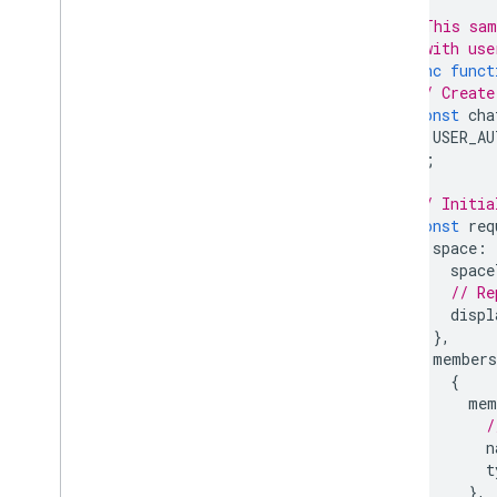
// This sam
// with use
async
funct
// Create
const
cha
USER_AU
);
// Initia
const
req
space
:
space
// Re
displ
},
members
{
mem
/
n
t
},