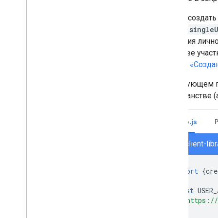
Чтобы создат
space.single
создания лич
качестве учас
раздел «Созда
В следующем п
пространстве 
Node.js
chat/client-li
import
{
cre
const
USER_
'https://
];