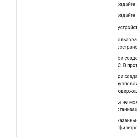
Список пространств
Создайте
Поиск помещений
Создайте 
Обновить пространство
Удалить пространство
При обустройс
Получить настройки уведомлений
о пространствах пользователя
Пользова
Обновите настройки уведомлений
пространс
о пространствах пользователя
Разделите пространство на секции
.
При созда
Управление участниками в
ЛС. В про
пространствах
При созда
Реагировать на сообщения
групповой
Работа с пользовательскими
эмодзи
(содержа
Загрузка и скачивание вложений
Вы не мо
Взаимодействие с пользователями
организац
Работа с событиями из Google Chat
Определите и укажите
Указанны
пользователей Google Chat
отфильтро
Управление статусом доступности
пользователей