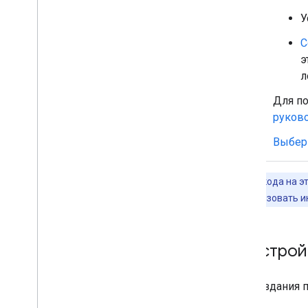
Публикация приложений чата в
Google Workspace Marketplace
У
Требования к обработке и
проверке публичных чат-
С
приложений
э
Поддерживать опубликованные
л
приложения чата
Выключите или удалите приложение
Для по
руков
Управляйте чатом как
администратор Google
Выбери
Workspace
.
Обзор
Примеры кода на эт
Ищите пространства в вашей
организации и управляйте ими
.
можно использовать и
Сделайте пространство доступным
для просмотра определенным
пользователям
Обустрой
Перенесите свою организацию в
Chat
Для создания 