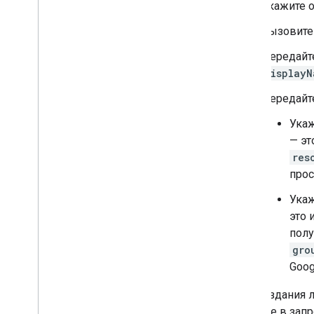
Укажите 
Вызовите
Передай
displayN
Передай
Ука
— эт
res
прос
Ука
это 
пол
gro
Goog
Для создания 
укажите в запр