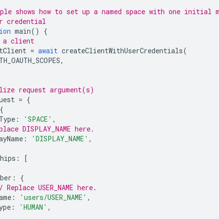
ple shows how to set up a named space with one initial 
r credential
ion
main
()
{
 a client
tClient
=
await
createClientWithUserCredentials
(
TH_OAUTH_SCOPES
,
lize request argument(s)
uest
=
{
{
Type
:
'SPACE'
,
place DISPLAY_NAME here.
ayName
:
'DISPLAY_NAME'
,
hips
:
[
ber
:
{
/ Replace USER_NAME here.
ame
:
'users/USER_NAME'
,
ype
:
'HUMAN'
,