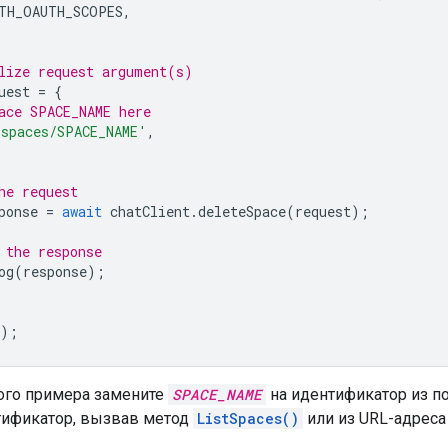
TH_OAUTH_SCOPES
,
lize request argument(s)
uest
=
{
ace SPACE_NAME here
'spaces/SPACE_NAME'
,
he request
ponse
=
await
chatClient
.
deleteSpace
(
request
);
 the response
og
(
response
);
);
того примера замените
SPACE_NAME
на идентификатор из п
тификатор, вызвав метод
ListSpaces()
или из URL-адреса