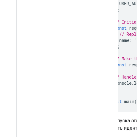
USER_AU
);
// Initia
const
req
// Repl
name
:
};
// Make t
const
res
// Handle
console
.
l
}
await
main
(
Для запуска э
получить иден