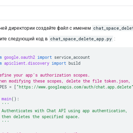
чей директории создайте файл с именем
chat_space_dele
ите следующий код в
chat_space_delete_app.py
:
m
google.oauth2
import
service_account
m
apiclient.discovery
import
build
efine your app's authorization scopes.
hen modifying these scopes, delete the file token.json, 
PES
=
[
"https://www.googleapis.com/auth/chat.app.delete
main
():
'''
 Authenticates with Chat API using app authentication,
 then deletes the specified space.
 '''