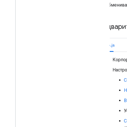
Список пространств
обменива
Поиск помещений
Обновить пространство
Удалить пространство
Предвари
Получить настройки уведомлений
о пространствах пользователя
Обновите настройки уведомлений
Node.js
о пространствах пользователя
Разделите пространство на секции
.
Корпо
Управление участниками в
пространствах
Настро
Реагировать на сообщения
Работа с пользовательскими
С
эмодзи
Загрузка и скачивание вложений
Н
Взаимодействие с пользователями
В
Работа с событиями из Google Chat
Определите и укажите
У
пользователей Google Chat
С
Управление статусом доступности
пользователей