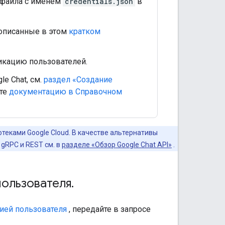
-файла с именем
credentials.json
в
 описанные в этом
кратком
икацию пользователей.
e Chat, см.
раздел «Создание
ите
документацию в Справочном
теками Google Cloud. В качестве альтернативы
gRPC и REST см. в
разделе «Обзор Google Chat API»
.
пользователя
.
ией пользователя
, передайте в запросе