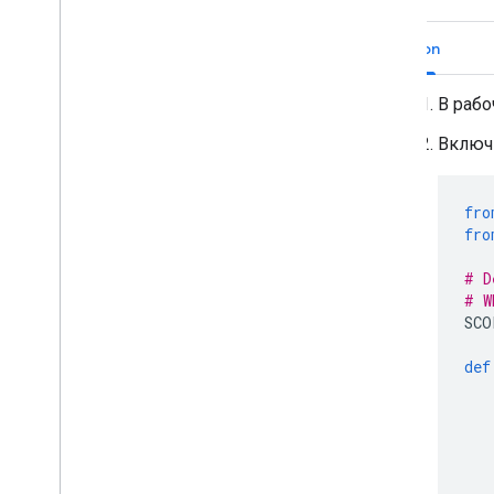
Python
В рабо
Включ
fro
fro
# D
# W
SCO
def
   
   
   