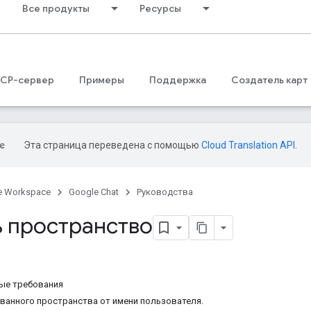
Все продукты
Ресурсы
CP-сервер
Примеры
Поддержка
Создатель карт
Эта страница переведена с помощью
Cloud Translation API
.
e Workspace
Google Chat
Руководства
ь пространство
ые требования
ванного пространства от имени пользователя.