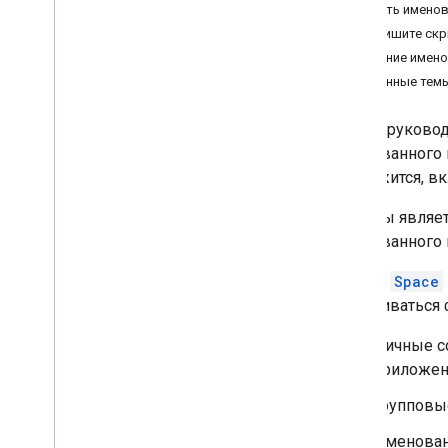
Удалить именов
Определите потребности ваших
Напишите скр
пользователей
Удаление имено
Определите все пути пользователя
Связанные тем
Выберите архитектуру приложения
Chat
Проектируйте взаимодействие с
В этом руковод
пользователем
именованного п
содержится, в
Строить
Отправляйте сообщения и
Если вы являе
управляйте ими
именованного 
Работа с пространствами
Создать именованное
Ресурс
Space
пространство
обмениваться ф
Создайте пространство и
добавьте участников
Личные с
Получить подробную
приложени
информацию о пространстве
Найдите место для прямых
Групповы
сообщений
Найдите групповой чат
Именован