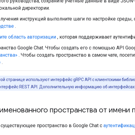
того руководства, сохраните учетные данные в виде JSON
окальной директории.
лучения инструкций выполните шаги по настройке среды,
одстве
.
те область авторизации
, которая поддерживает аутентиф
анство Google Chat. Чтобы создать его с помощью API Googl
анства»
. Чтобы создать пространство в самом чате, посет
е
.
ой странице используют интерфейс gRPC API с клиентскими библио
нтерфейс REST API. Дополнительную информацию об интерфейсах 
именованного пространства от имени 
 существующее пространство в Google Chat с
аутентификац