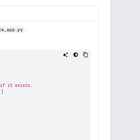
te_app.py
.
if it exists.
"
]