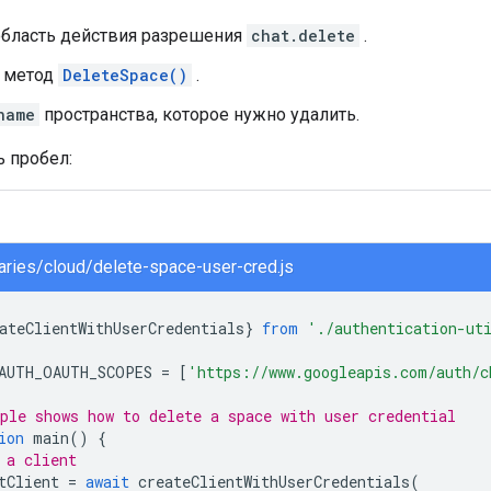
область действия разрешения
chat.delete
.
 метод
DeleteSpace()
.
name
пространства, которое нужно удалить.
ь пробел:
braries/cloud/delete-space-user-cred.js
ateClientWithUserCredentials
}
from
'./authentication-ut
AUTH_OAUTH_SCOPES
=
[
'https://www.googleapis.com/auth/c
ple shows how to delete a space with user credential
ion
main
()
{
 a client
tClient
=
await
createClientWithUserCredentials
(