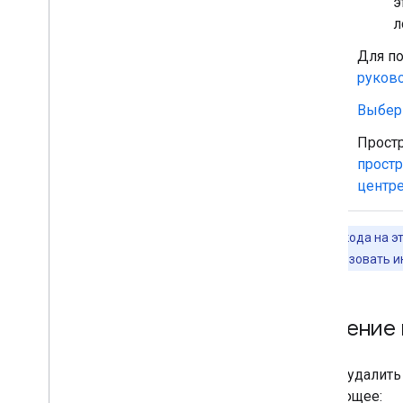
э
Пишите действенные сообщения об
л
ошибках
Ознакомьтесь с примерами и
Для по
учебными пособиями по
руков
приложениям Chat
Выбери
Развертывание
,
тестирование и
устранение неполадок
Простр
Создание развертываний и
простр
управление ими
центр
Тестирование интерактивных
функций
Журнал ошибок
Примеры кода на эт
Устранение неполадок
можно использовать и
Преобразуйте интерактивное
приложение чата в дополнение к
Удаление 
Google Workspace
Опубликовать в Google Workspace
Чтобы удалить
Marketplace
следующее: