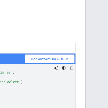
Посмотреть на GitHub
ils.js'
;
hat.delete'
];