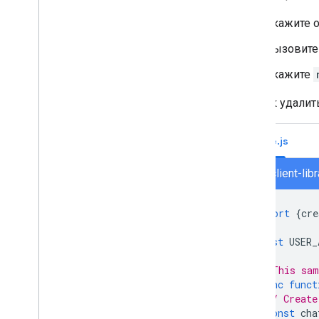
Публикация приложений чата в
Google Workspace Marketplace
Укажите 
Требования к обработке и
проверке публичных чат-
Вызовите
приложений
Поддерживать опубликованные
Укажите
приложения чата
Выключите или удалите приложение
Вот как удалит
Управляйте чатом как
Node.js
администратор Google
Workspace
.
chat/client-li
Обзор
Ищите пространства в вашей
организации и управляйте ими
.
import
{
cre
Сделайте пространство доступным
для просмотра определенным
const
USER_
пользователям
Перенесите свою организацию в
// This sam
Chat
async
funct
// Create
const
cha