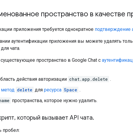
менованное пространство в качестве п
кации приложения требуется однократное
подтверждение 
ании аутентификации приложения вы можете удалять тольк
для чата.
 существующее пространство в Google Chat с
аутентифика
область действия авторизации
chat.app.delete
.
е
метод
delete
для
ресурса
Space
.
name
пространства, которое нужно удалить.
крипт
,
который вызывает API чата
.
ь пробел: