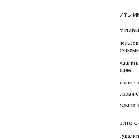
Удалить и
Для аутентифи
При использов
приложениями 
Чтобы удалить
следующее:
Укажите 
Вызовит
Укажите
Напишите с
Вот как удалит