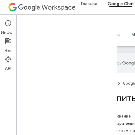
Главная
Google Chat
Workspace
Google Chat
Информация
Обзор
Руководства
Справочные материалы
M
Чат
API
Начать
Главная
Googl
Обзор разработки с помощью
Google Chat
Удалит
Разработка в Google Workspace
Краткое руководство
Аутентификация и авторизация
Содержание
Вызов API чата
Предварительн
Удаление имено
План