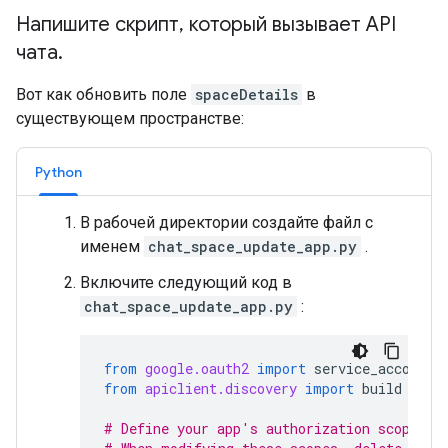
Напишите скрипт
,
который вызывает API
чата
.
Вот как обновить поле
spaceDetails
в
существующем пространстве:
Python
В рабочей директории создайте файл с
именем
chat_space_update_app.py
.
Включите следующий код в
chat_space_update_app.py
:
from
google.oauth2
import
service_account
from
apiclient.discovery
import
build
# Define your app's authorization scopes.