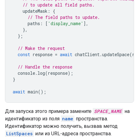
// to update all field paths.
updateMask
:
{
// The field paths to update.
paths
:
[
'display_name'
],
},
};
// Make the request
const
response
=
await
chatClient
.
updateSpace
(
re
// Handle the response
console
.
log
(
response
);
}
await
main
();
Для запуска этого примера замените
SPACE_NAME
на
идентификатор из поля
name
пространства.
Идентификатор можно получить, вызвав метод
ListSpaces
или из URL-адреса пространства.