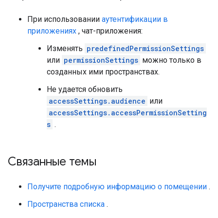
При использовании
аутентификации в
приложениях
, чат-приложения:
Изменять
predefinedPermissionSettings
или
permissionSettings
можно только в
созданных ими пространствах.
Не удается обновить
accessSettings.audience
или
accessSettings.accessPermissionSetting
s
.
Связанные темы
Получите подробную информацию о помещении
.
Пространства списка
.