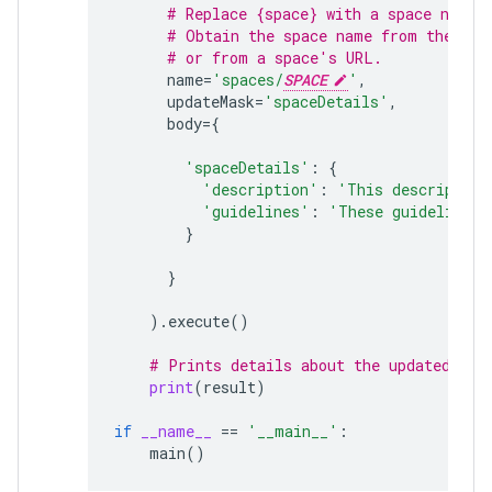
# Replace {space} with a space name.
# Obtain the space name from the spa
# or from a space's URL.
name
=
'spaces/
SPACE
'
,
updateMask
=
'spaceDetails'
,
body
=
{
'spaceDetails'
:
{
'description'
:
'This description
'guidelines'
:
'These guidelines 
}
}
)
.
execute
()
# Prints details about the updated spa
print
(
result
)
if
__name__
==
'__main__'
:
main
()