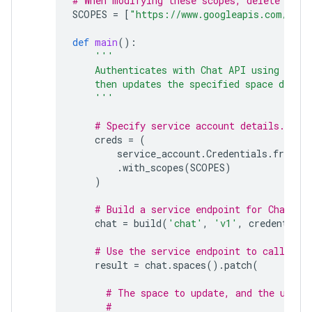
# When modifying these scopes, delete the 
SCOPES
=
[
"https://www.googleapis.com/auth
def
main
():
'''
    Authenticates with Chat API using app 
    then updates the specified space descri
    '''
# Specify service account details.
creds
=
(
service_account
.
Credentials
.
from_s
.
with_scopes
(
SCOPES
)
)
# Build a service endpoint for Chat AP
chat
=
build
(
'chat'
,
'v1'
,
credentials
# Use the service endpoint to call Cha
result
=
chat
.
spaces
()
.
patch
(
# The space to update, and the updat
#