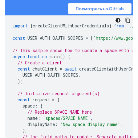
Посмотреть на GitHub
import
{
createClientWithUserCredentials
}
from
'./a
const
USER_AUTH_OAUTH_SCOPES
=
[
'https://www.googl
// This sample shows how to update a space with us
async
function
main
()
{
// Create a client
const
chatClient
=
await
createClientWithUserCre
USER_AUTH_OAUTH_SCOPES
,
);
// Initialize request argument(s)
const
request
=
{
space
:
{
// Replace SPACE_NAME here
name
:
'spaces/SPACE_NAME'
,
displayName
:
'New space display name'
,
},
// The field paths to update. Separate multipl