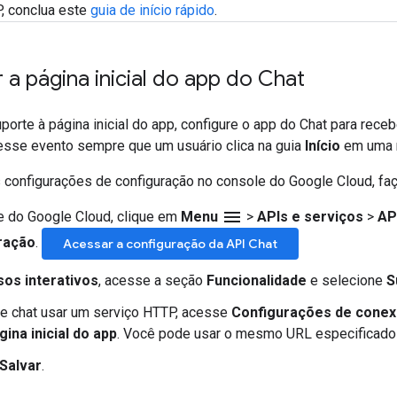
, conclua este
guia de início rápido
.
 a página inicial do app do Chat
porte à página inicial do app, configure o app do Chat para rece
esse evento sempre que um usuário clica na guia
Início
em uma m
s configurações de configuração no console do Google Cloud, faç
menu
e do Google Cloud, clique em
Menu
>
APIs e serviços
>
AP
ração
.
Acessar a configuração da API Chat
os interativos
, acesse a seção
Funcionalidade
e selecione
S
e chat usar um serviço HTTP, acesse
Configurações de cone
ina inicial do app
. Você pode usar o mesmo URL especificad
Salvar
.