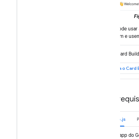
Criar um app de chat usando
eventos de interação
Fi
Receber e responder a interações
do usuário
Você pode usar a
Responder a comandos
acessem e use
Criar caixas de diálogo interativas
Visualizar links
Criar uma página inicial para seu
Use o Card Build
app do Chat
Coletar e processar informações
Abra o Card 
de usuários
Conectar-se a ferramentas e
sistemas externos
Trabalhar com eventos do Google Chat
Pré-requis
Identificar e especificar usuários do
Google Chat
Gerenciar o status de disponibilidade
dos usuários
Node.js
Criar mensagens de erro acionáveis
Veja exemplos e tutoriais de apps do
Chat
Um app do G