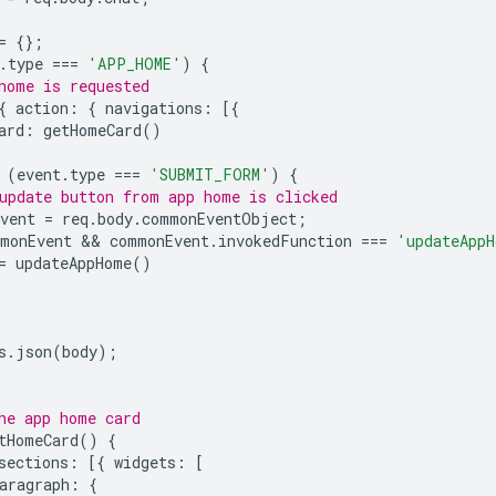
=
{};
.
type
===
'APP_HOME'
)
{
home is requested
{
action
:
{
navigations
:
[{
ard
:
getHomeCard
()
(
event
.
type
===
'SUBMIT_FORM'
)
{
update button from app home is clicked
vent
=
req
.
body
.
commonEventObject
;
monEvent
 && 
commonEvent
.
invokedFunction
===
'updateApp
=
updateAppHome
()
s
.
json
(
body
);
he app home card
tHomeCard
()
{
sections
:
[{
widgets
:
[
aragraph
:
{