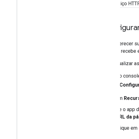
serviço HTTP
Implantar
,
testar e resolver
problemas
Criar e gerenciar implantações
Configurar
Testar recursos interativos
Erros de registro
Para oferecer su
Resolver problemas
do Chat recebe 
Converter um app interativo do Chat
Para atualizar a
em um complemento do Google
Workspace
No consol
>
Configu
Publicar no Google Workspace
Marketplace
Publicar apps de chat no Google
Em
Recurs
Workspace Marketplace
Se o app d
Processar e revisar os requisitos
para apps públicos do Chat
URL da pág
Manter apps do Chat publicados
Clique em
Desativar ou excluir um app