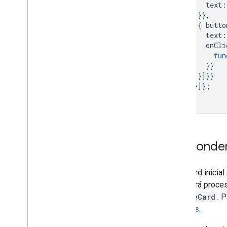
text
:
}},
{
butto
text
:
onCli
fun
}}
}]}}
]}]};
}
Responder 
Se o card inicia
precisará proce
updateCard
. 
usuários
.