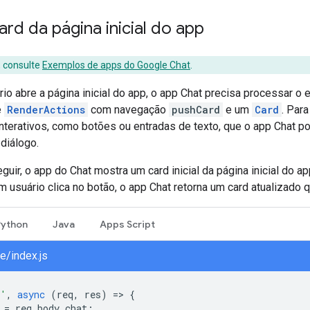
ard da página inicial do app
 consulte
Exemplos de apps do Google Chat
.
o abre a página inicial do app, o app Chat precisa processar o 
e
RenderActions
com navegação
pushCard
e um
Card
. Para
interativos, como botões ou entradas de texto, que o app Chat 
diálogo.
uir, o app do Chat mostra um card inicial da página inicial do a
 usuário clica no botão, o app Chat retorna um card atualizado q
Python
Java
Apps Script
/index.js
/'
,
async
(
req
,
res
)
=
>
{
=
req
.
body
.
chat
;