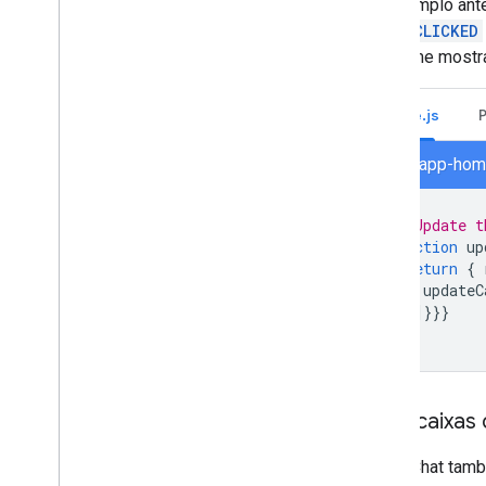
No exemplo anter
CARD_CLICKED
conforme mostra
Node.js
node/app-home
// Update t
function
up
return
{
updateC
}]}}}
};
Abrir caixas
O app Chat tamb