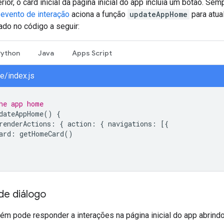
ior, o card inicial da página inicial do app incluía um botão. Se
evento de interação
aciona a função
updateAppHome
para atual
do no código a seguir:
Python
Java
Apps Script
/index.js
he app home
dateAppHome
()
{
renderActions
:
{
action
:
{
navigations
:
[{
ard
:
getHomeCard
()
 de diálogo
ém pode responder a interações na página inicial do app abrind