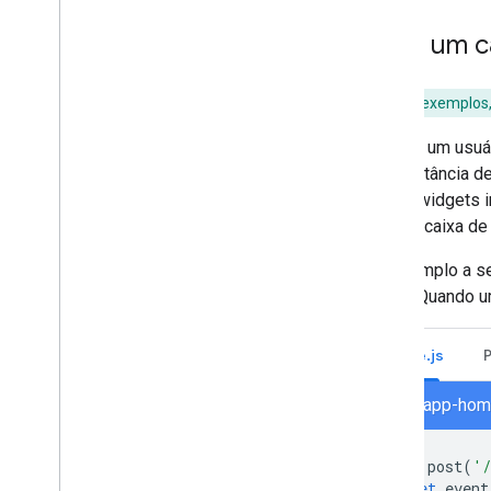
Gerenciar o Chat como
administrador do Google
Criar um c
Workspace
Visão geral
Para mais exemplos,
Pesquisar e gerenciar espaços na sua
organização
Quando um usuári
Tornar um espaço detectável para
usuários específicos
uma instância d
Migrar sua organização para o Chat
conter widgets 
ou uma caixa de 
No exemplo a seg
botão. Quando um
Node.js
node/app-home
app
.
post
(
'
let
event