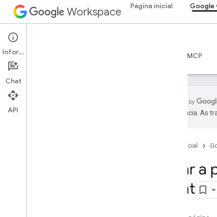
Página inicial
Google 
Workspace
Google Chat
Informações
Visão geral
Guias
Referência
Servidor MCP
Chat
API
preferência. As t
Começar
Visão geral do desenvolvimento com o
Google Chat
Página inicial
G
Desenvolver no Google Workspace
Criar a 
Guias de início rápido
Autenticar e autorizar
Chat
Chamar a API Chat
Plano