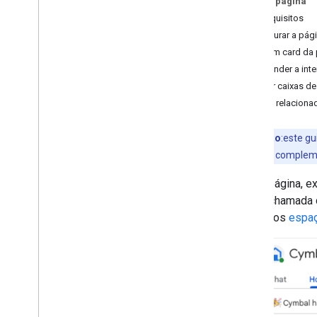
Nesta página
Identificar as necessidades dos
Pré-requisitos
usuários
Configurar a pági
Definir todas as jornadas do usuário
Criar um card da 
Escolher uma arquitetura de app do
Responder a inte
Chat
Abrir caixas d
Projetar interações do usuário
Temas relaciona
Build
Enviar e gerenciar mensagens
Observação
:este gu
Trabalhar com espaços
Chat como um complemen
Organizar espaços em seções
Nesta página, e
Gerenciar participantes nos espaços
inicial, chamada
Reações a mensagens
Início
dos
espaç
Trabalhar com emojis personalizados
Fazer upload e download de anexos
Interagir com os usuários
Visão geral
Criar um app do Chat interativo
como um complemento do
Google Workspace