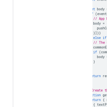
let
body
if
(
event
// App 
body
=
pushC
}]}}
}
else
if
// The 
commonE
if
(
com
body
}
}
return
re
});
// Create t
function
ge
return
{
{
textP