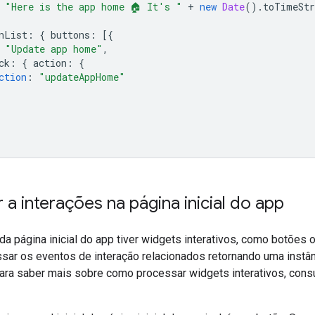
"Here is the app home 🏠 It's "
+
new
Date
().
toTimeStr
nList
:
{
buttons
:
[{
"Update app home"
,
ck
:
{
action
:
{
ction
:
"updateAppHome"
a interações na página inicial do app
l da página inicial do app tiver widgets interativos, como botões
ssar os eventos de interação relacionados retornando uma instâ
Para saber mais sobre como processar widgets interativos, cons