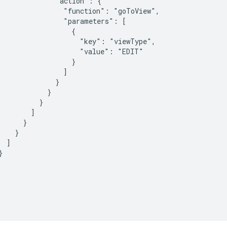
              "action": {

                "function": "goToView",

                "parameters": [

                  {

                    "key": "viewType",

                    "value": "EDIT"

                  }

                ]

              }

            }

          }

        ]

     }

   }

 ]


