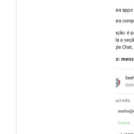
users
.
sections
Para apps 
users
.
sections
.
items
Para comp
users
.
spaces
users
.
spaces
.
space
Notification
Observação: é p
Setting
100, toda a seç
users
.
spaces
.
threads
do Google Chat
Tipos
App
Command
Type
Exemplo: mens
Chat
App
Log
Entry
Dialog
Event
Type
Referência de dados da unidade
Emoji
Evento
Event
Type
App host
Section
Item
Usuário
Limites e cotas