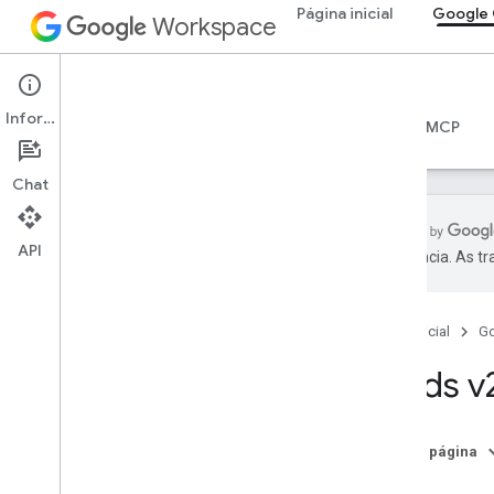
Página inicial
Google 
Workspace
Google Chat
Informações
Visão geral
Guias
Referência
Servidor MCP
Chat
API
preferência. As t
Visão geral
Referência da RPC
Página inicial
G
Referência da REST
Visão geral
Cards v
Recursos REST
custom
Emojis
Nesta página
media
Cartas
espaços