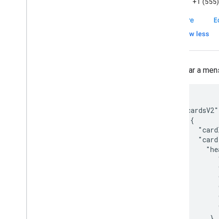
Para criar a me
{

  "cardsV2"
    {

      "card
      "card
        "he
           
           
           
           
           
           
         },
