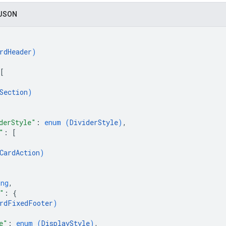
 JSON
rdHeader
)
[
Section
)
derStyle"
: 
enum (
DividerStyle
)
,
"
: 
[
CardAction
)
ing
,
"
: 
{
rdFixedFooter
)
e"
: 
enum (
DisplayStyle
)
,