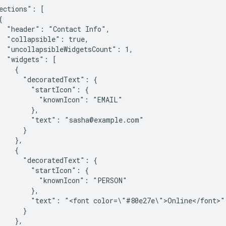
ections": [



  "header": "Contact Info",

  "collapsible": true,

  "uncollapsibleWidgetsCount": 1,

  "widgets": [

   {

      "decoratedText": {

        "startIcon": {

          "knownIcon": "EMAIL"

        },

        "text": "sasha@example.com"

     }

   },

   {

      "decoratedText": {

        "startIcon": {

          "knownIcon": "PERSON"

        },

        "text": "<font color=\"#80e27e\">Online</font>"

     }

   },
