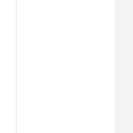
            
           
           
           
           
           
            
            
            
           
           
           
           
           
           
           
           
           
           
           
           
           