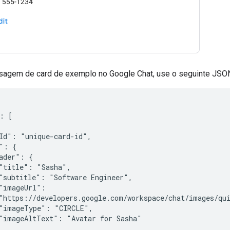
nsagem de card de exemplo no Google Chat, use o seguinte JSO
: [

Id": "unique-card-id",

": {

ader": {

"title": "Sasha",

"subtitle": "Software Engineer",

"imageUrl":

"https://developers.google.com/workspace/chat/images/qui
"imageType": "CIRCLE",

"imageAltText": "Avatar for Sasha"
