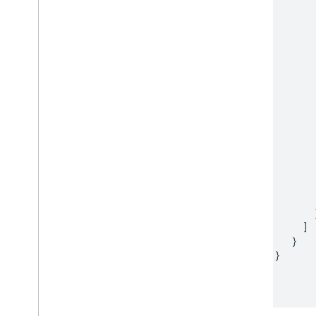
           
           
           
           
           
           
           
           
           
           
           
           
            
            
            
           }
         ]

       }

    }

  ]
