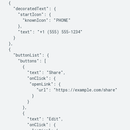
   {

      "decoratedText": {

        "startIcon": {

          "knownIcon": "PHONE"

        },

        "text": "+1 (555) 555-1234"

     }

   },

   {

      "buttonList": {

        "buttons": [

          {

            "text": "Share",

            "onClick": {

             "openLink": {

                "url": "https://example.com/share"

              }

            }

          },

          {

            "text": "Edit",

            "onClick": {
