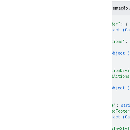
Representação
{
"header"
: 
{
object (
Ca
}
,
"sections"
: 
{
object (
}
]
,
"sectionDivi
"cardActions
{
object (
}
]
,
"name"
: 
str
"fixedFooter
object (
Ca
}
,
"displayStyl