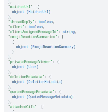
]
,
"matchedUrl"
: 
{
object (
MatchedUrl
)
}
,
"threadReply"
: 
boolean
,
"silent"
: 
boolean
,
"clientAssignedMessageId"
: 
string
,
"emojiReactionSummaries"
: 
[
{
object (
EmojiReactionSummary
)
}
]
,
"privateMessageViewer"
: 
{
object (
User
)
}
,
"deletionMetadata"
: 
{
object (
DeletionMetadata
)
}
,
"quotedMessageMetadata"
: 
{
object (
QuotedMessageMetadata
)
}
,
"attachedGifs"
: 
[
{