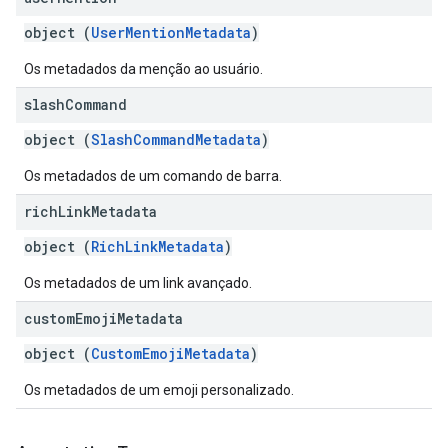
object (
UserMentionMetadata
)
Os metadados da menção ao usuário.
slash
Command
object (
SlashCommandMetadata
)
Os metadados de um comando de barra.
rich
Link
Metadata
object (
RichLinkMetadata
)
Os metadados de um link avançado.
custom
Emoji
Metadata
object (
CustomEmojiMetadata
)
Os metadados de um emoji personalizado.