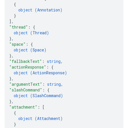
{
object (
Annotation
)
}
]
,
"thread"
: 
{
object (
Thread
)
}
,
"space"
: 
{
object (
Space
)
}
,
"fallbackText"
: 
string
,
"actionResponse"
: 
{
object (
ActionResponse
)
}
,
"argumentText"
: 
string
,
"slashCommand"
: 
{
object (
SlashCommand
)
}
,
"attachment"
: 
[
{
object (
Attachment
)
}