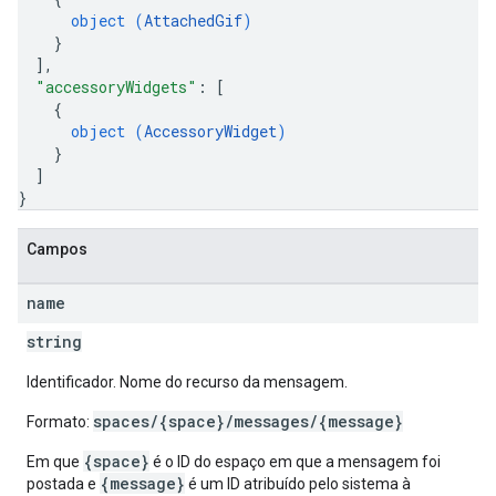
object (
AttachedGif
)
}
]
,
"accessoryWidgets"
: 
[
{
object (
AccessoryWidget
)
}
]
}
Campos
name
string
Identificador. Nome do recurso da mensagem.
spaces/{space}/messages/{message}
Formato:
{space}
Em que
é o ID do espaço em que a mensagem foi
{message}
postada e
é um ID atribuído pelo sistema à