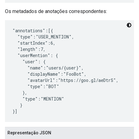
Os metadados de anotações correspondentes:
"annotations":[{

  "type":"USER_MENTION",

  "startIndex":6,

  "length":7,

  "userMention": {

    "user": {

      "name":"users/{user}",

      "displayName":"FooBot",

      "avatarUrl":"https://goo.gl/aeDtrS",

      "type":"BOT"

    },

    "type":"MENTION"

   }

Representação JSON