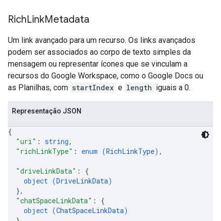
Rich
Link
Metadata
Um link avançado para um recurso. Os links avançados
podem ser associados ao corpo de texto simples da
mensagem ou representar ícones que se vinculam a
recursos do Google Workspace, como o Google Docs ou
as Planilhas, com
startIndex
e
length
iguais a 0.
Representação JSON
{
"uri"
: 
string
,
"richLinkType"
: 
enum (
RichLinkType
)
,
"driveLinkData"
: 
{
object (
DriveLinkData
)
}
,
"chatSpaceLinkData"
: 
{
object (
ChatSpaceLinkData
)
}
,