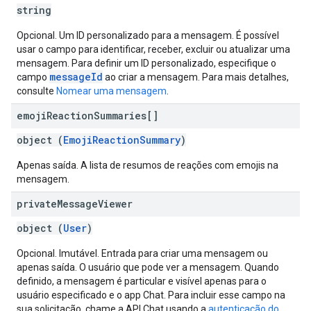
string
Opcional. Um ID personalizado para a mensagem. É possível
usar o campo para identificar, receber, excluir ou atualizar uma
mensagem. Para definir um ID personalizado, especifique o
messageId
campo
ao criar a mensagem. Para mais detalhes,
consulte
Nomear uma mensagem
.
emoji
Reaction
Summaries[]
object (
EmojiReactionSummary
)
Apenas saída. A lista de resumos de reações com emojis na
mensagem.
private
Message
Viewer
object (
User
)
Opcional. Imutável. Entrada para criar uma mensagem ou
apenas saída. O usuário que pode ver a mensagem. Quando
definido, a mensagem é particular e visível apenas para o
usuário especificado e o app Chat. Para incluir esse campo na
sua solicitação, chame a API Chat usando a
autenticação do