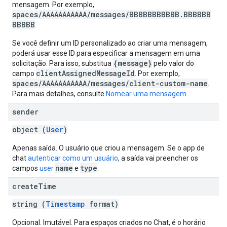
mensagem. Por exemplo,
spaces/AAAAAAAAAAA/messages/BBBBBBBBBBB.BBBBBB
BBBBB
.
Se você definir um ID personalizado ao criar uma mensagem,
poderá usar esse ID para especificar a mensagem em uma
{message}
solicitação. Para isso, substitua
pelo valor do
clientAssignedMessageId
campo
. Por exemplo,
spaces/AAAAAAAAAAA/messages/client-custom-name
.
Para mais detalhes, consulte
Nomear uma mensagem
.
sender
object (
User
)
Apenas saída. O usuário que criou a mensagem. Se o app de
chat
autenticar como um usuário
, a saída vai preencher os
name
type
campos
user
e
.
create
Time
string (
Timestamp
format)
Opcional. Imutável. Para espaços criados no Chat, é o horário