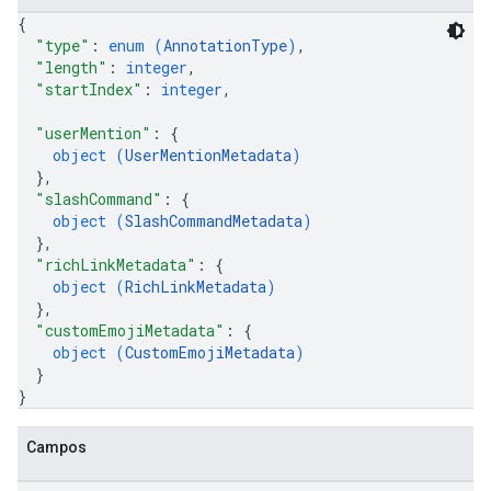
{
"type"
: 
enum (
AnnotationType
)
,
"length"
: 
integer
,
"startIndex"
: 
integer
,
"userMention"
: 
{
object (
UserMentionMetadata
)
}
,
"slashCommand"
: 
{
object (
SlashCommandMetadata
)
}
,
"richLinkMetadata"
: 
{
object (
RichLinkMetadata
)
}
,
"customEmojiMetadata"
: 
{
object (
CustomEmojiMetadata
)
}
}
Campos