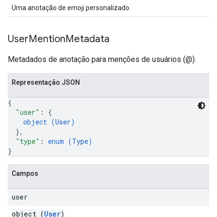
Uma anotação de emoji personalizado.
User
Mention
Metadata
Metadados de anotação para menções de usuários (@).
Representação JSON
{
"user"
: 
{
object (
User
)
}
,
"type"
: 
enum (
Type
)
}
Campos
user
object (
User
)