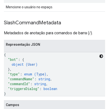
Mencione o usuário no espaço.
Slash
Command
Metadata
Metadados de anotação para comandos de barra (/).
Representação JSON
{
"bot"
: 
{
object (
User
)
}
,
"type"
: 
enum (
Type
)
,
"commandName"
: 
string
,
"commandId"
: 
string
,
"triggersDialog"
: 
boolean
}
Campos