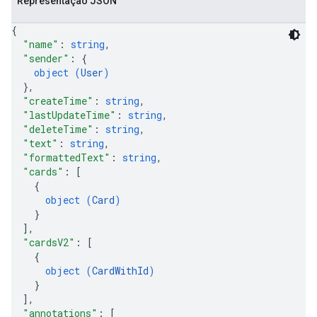
Representação JSON
{
"name"
: 
string
,
"sender"
: 
{
object (
User
)
}
,
"createTime"
: 
string
,
"lastUpdateTime"
: 
string
,
"deleteTime"
: 
string
,
"text"
: 
string
,
"formattedText"
: 
string
,
"cards"
: 
[
{
object (
Card
)
}
]
,
"cardsV2"
: 
[
{
object (
CardWithId
)
}
]
,
"annotations"
: 
[