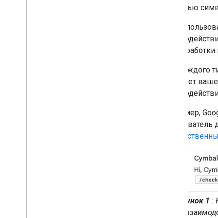
пользователей Google Chat
помощью симво
Управление статусом доступности
пользователей
Когда пользов
Пишите действенные сообщения об
взаимодействия
ошибках
для обработки 
Ознакомьтесь с примерами и
учебными пособиями по
Для каждого ти
приложениям Chat
помогает ваше
взаимодействи
Развертывание
,
тестирование и
устранение неполадок
Например, Goog
Создание развертываний и
управление ими
пользователь 
Тестирование интерактивных
приветственны
функций
Журнал ошибок
Устранение неполадок
Преобразуйте интерактивное
приложение чата в дополнение к
Рисунок 1
: 
Google Workspace
взаимод