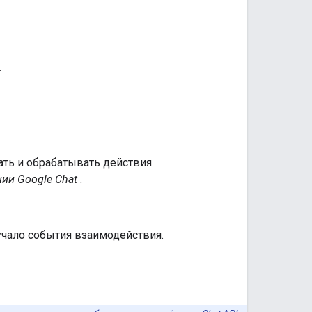
.
ать и обрабатывать действия
ии Google Chat
.
учало события взаимодействия.