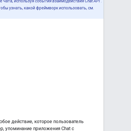
е чата, используя
события взаимодействия Chat API
.
обы узнать, какой фреймворк использовать, см.
юбое действие, которое пользователь
р, упоминание приложения Chat с