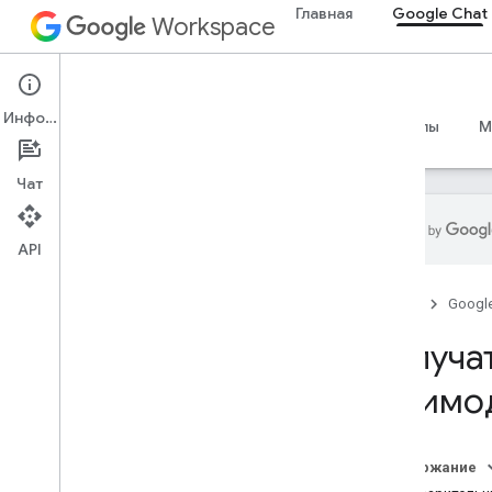
Главная
Google Chat
Workspace
Google Chat
Информация
Обзор
Руководства
Справочные материалы
M
Чат
API
Начать
Главная
Googl
Обзор разработки с помощью
Google Chat
Получат
Разработка в Google Workspace
Краткое руководство
взаимо
Аутентификация и авторизация
Вызов API чата
Содержание
План