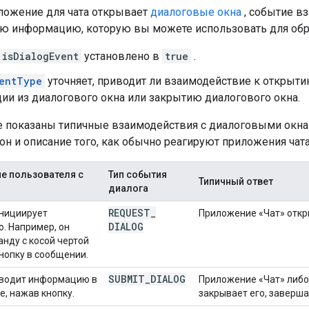
ложение для чата открывает
диалоговые окна
, событие в
ю информацию, которую вы можете использовать для обра
isDialogEvent
установлено в
true
.
entType
уточняет, приводит ли взаимодействие к открыти
ии из диалогового окна или закрытию диалогового окна.
е показаны типичные взаимодействия с диалоговыми окн
н и описание того, как обычно реагируют приложения чата
е пользователя с
Тип события
Типичный ответ
диалога
REQUEST
_
инициирует
Приложение «Чат» откр
DIALOG
о. Например, он
анду с косой чертой
нопку в сообщении.
SUBMIT
_
DIALOG
вводит информацию в
Приложение «Чат» либо 
е, нажав кнопку.
закрывает его, заверш