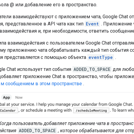
ла @ или добавление его в пространство.
атели взаимодействуют с приложением чата, Google Chat 
, представленное в API чата как тип
Event
. Приложение 
взаимодействия и, при необходимости, ответить сообщени
па взаимодействия с пользователем Google Chat отправляе
му приложению чата обрабатывать каждый тип события с
я представляется с помощью объекта
eventType
.
le Chat использует тип события
ADDED_TO_SPACE
для любо
добавляет приложение Chat в пространство, чтобы прилож
м сообщением в этом пространстве
.
Когда пользователь добавляет приложение чата в пространс
ействия
ADDED_TO_SPACE
, которое обрабатывается для отп