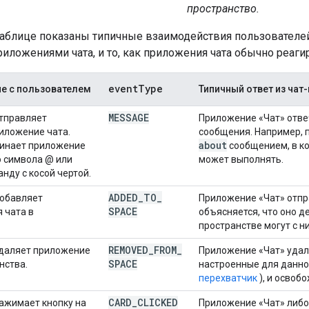
пространство.
аблице показаны типичные взаимодействия пользователей
иложениями чата, и то, как приложения чата обычно реаги
event
Type
е с пользователем
Типичный ответ из ча
MESSAGE
тправляет
Приложение «Чат» отве
иложение чата.
сообщения. Например, 
about
минает приложение
сообщением, в ко
 символа @ или
может выполнять.
нду с косой чертой.
ADDED
_
TO
_
добавляет
Приложение «Чат» отп
SPACE
 чата в
объясняется, что оно д
пространстве могут с 
REMOVED
_
FROM
_
удаляет приложение
Приложение «Чат» удал
SPACE
нства.
настроенные для данно
перехватчик
), и освоб
CARD
_
CLICKED
ажимает кнопку на
Приложение «Чат» либо