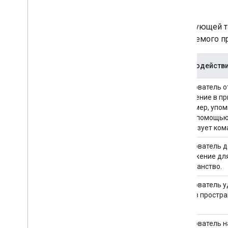
Опубликовать в Google Workspace
Marketplace
В следующей т
Публикация приложений чата в
Google Workspace Marketplace
получаемого пр
Требования к обработке и
проверке публичных чат-
Взаимодействи
приложений
Поддерживать опубликованные
приложения чата
Пользователь о
сообщение в пр
Выключите или удалите приложение
Например, упо
чата с помощью
Управляйте чатом как
использует кома
администратор Google
Workspace
.
Пользователь 
Обзор
приложение для
Ищите пространства в вашей
пространство.
организации и управляйте ими
.
Сделайте пространство доступным
Пользователь 
для просмотра определенным
чата из простра
пользователям
Перенесите свою организацию в
Chat
Пользователь н