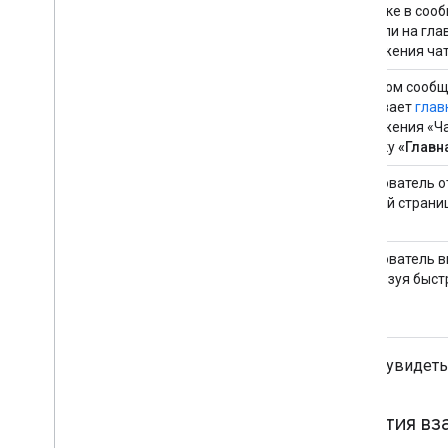
карточке в соо
окне или на гл
приложения чат
В личном сообщ
открывает
глав
приложения «Ча
вкладку
«Главн
Пользователь о
главной стран
«Чат».
Пользователь в
используя быст
Чтобы увидеть
События вз