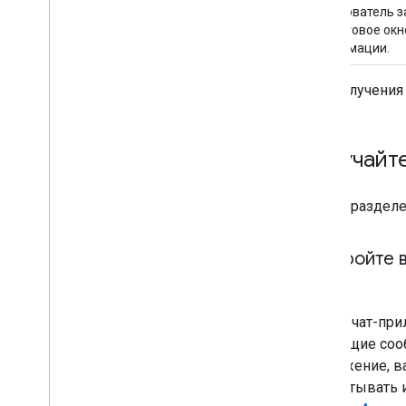
Пользователь з
диалоговое окн
информации.
Для получения
Получайте
В этом разделе
Настройте 
Не все чат-пр
исходящие сооб
приложение, в
обрабатывать и