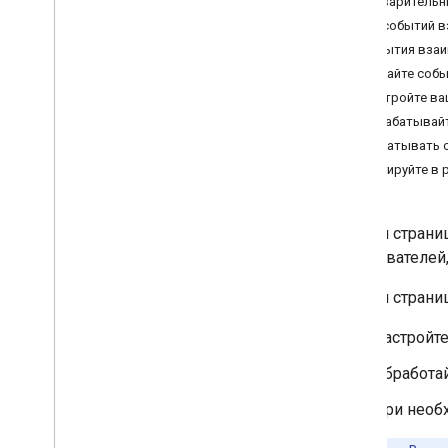
Предварительн
Определите потребности ваших
Типы событий 
пользователей
События взаи
Определите все пути пользователя
Получайте собы
Выберите архитектуру приложения
Настройте ва
Chat
Обрабатывайт
Проектируйте взаимодействие с
пользователем
Обрабатывать с
Реагируйте в
Строить
Отправляйте сообщения и
управляйте ими
На этой страни
Работа с пространствами
пользователей
Разделите пространство на секции
.
На этой стран
Управление участниками в
пространствах
Настройте
Реагировать на сообщения
Работа с пользовательскими
Обработа
эмодзи
Загрузка и скачивание вложений
При необх
Взаимодействие с пользователями