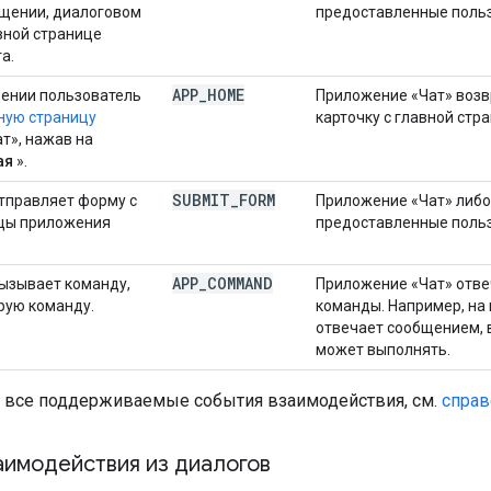
бщении, диалоговом
предоставленные польз
авной странице
а.
APP
_
HOME
ении пользователь
Приложение «Чат» возв
ную страницу
карточку с главной стр
т», нажав на
ая
».
SUBMIT
_
FORM
тправляет форму с
Приложение «Чат» либо
ицы приложения
предоставленные польз
APP
_
COMMAND
ызывает команду,
Приложение «Чат» отве
рую команду.
команды. Например, на
отвечает сообщением, 
может выполнять.
 все поддерживаемые события взаимодействия, см.
спра
аимодействия из диалогов