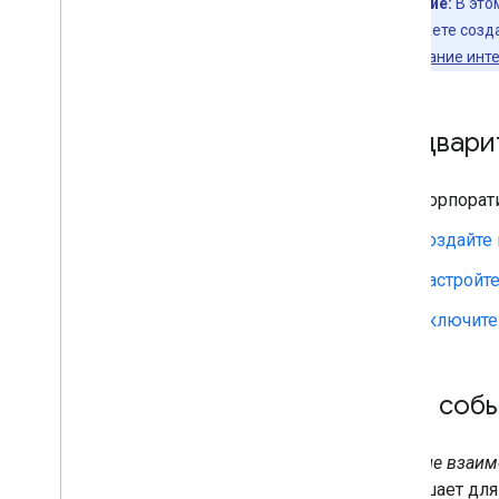
Обзор
Примечание:
В это
Создайте интерактивное
Вы также можете созда
приложение чата как
раздел
«Создание инте
дополнение к Google
Workspace
Создайте приложение чата с
использованием событий
Предвари
взаимодействия
Получать и отвечать на
действия пользователей
Корпорат
Реагировать на команды
Создайте 
Создавайте интерактивные
диалоги
Настройте
Ссылки для предварительного
просмотра
Включите 
Создайте домашнюю страницу
для своего приложения Chat
Собирать и обрабатывать
информацию от пользователей
Типы соб
Подключение к внешним
системам и инструментам
Событие взаим
Работа с событиями из Google Chat
совершает для
Определите и укажите