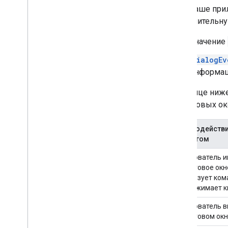
Если ваше при
дополнительну
Значение
DialogEv
информац
В таблице ниж
диалоговых око
Взаимодействи
диалогом
Пользователь 
диалоговое окн
использует ком
или нажимает к
Пользователь 
диалоговом окн