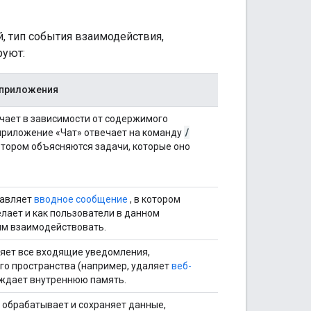
, тип события взаимодействия,
руют:
т-приложения
чает в зависимости от содержимого
/
приложение «Чат» отвечает на команду
тором объясняются задачи, которые оно
равляет
вводное сообщение
, в котором
елает и как пользователи в данном
ним взаимодействовать.
яет все входящие уведомления,
го пространства (например, удаляет
веб-
ождает внутреннюю память.
 обрабатывает и сохраняет данные,