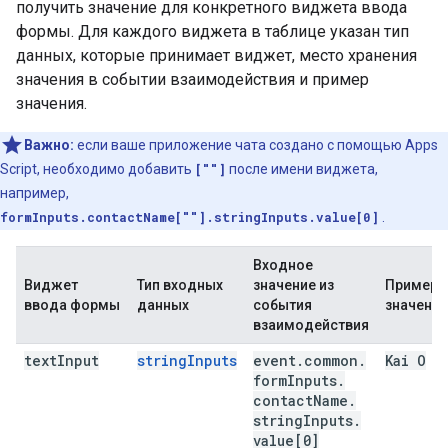
получить значение для конкретного виджета ввода
формы. Для каждого виджета в таблице указан тип
данных, которые принимает виджет, место хранения
значения в событии взаимодействия и пример
значения.
Важно:
если ваше приложение чата создано с помощью Apps
Script, необходимо добавить
[""]
после имени виджета,
например,
formInputs.contactName[""].stringInputs.value[0]
.
Входное
Виджет
Тип входных
значение из
Пример
ввода формы
данных
события
значения
взаимодействия
text
Input
stringInputs
event
.
common
.
Kai O
form
Inputs
.
contact
Name
.
string
Inputs
.
value[0]