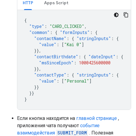
HTTP
Apps Script
{
"type"
:
"CARD_CLICKED"
,
"common"
:
{
"formInputs"
:
{
"contactName"
:
{
"stringInputs"
:
{
"value"
:
[
"Kai 0"
]
}},
"contactBirthdate"
:
{
"dateInput"
:
{
"msSinceEpoch"
:
1000425600000
}},
"contactType"
:
{
"stringInputs"
:
{
"value"
:
[
"Personal"
]
}}
}}
}
Если кнопка находится на
главной странице
,
приложения чата получают
событие
взаимодействия
SUBMIT_FORM
. Полезная