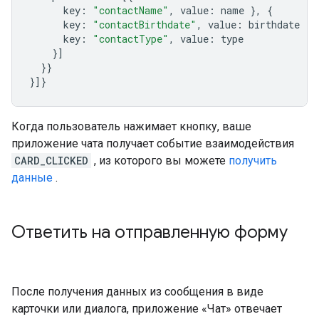
key
:
"contactName"
,
value
:
name
},
{
key
:
"contactBirthdate"
,
value
:
birthdate
},
key
:
"contactType"
,
value
:
type
}]
}}
}]}
Когда пользователь нажимает кнопку, ваше
приложение чата получает событие взаимодействия
CARD_CLICKED
, из которого вы можете
получить
данные
.
Ответить на отправленную форму
После получения данных из сообщения в виде
карточки или диалога, приложение «Чат» отвечает