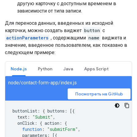
другую карточку с доступным временем в
зависимости от типа записи.
Для переноса данных, введенных из исходной
карточки, можно создать виджет
button
с
actionParameters
, содержащими
name
виджета и
значение, введенное пользователем, как показано в
следующем примере:
Node.js
Python
Java
Apps Script
node/contact-form-app/index.js
Посмотреть на GitHub
buttonList
:
{
buttons
:
[{
text
:
"Submit"
,
onClick
:
{
action
:
{
function
:
"submitForm"
,
parameters
:
[{