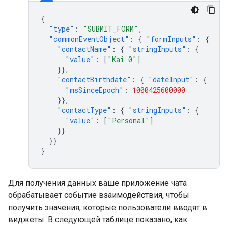
{
"type"
:
"SUBMIT_FORM"
,
"commonEventObject"
:
{
"formInputs"
:
{
"contactName"
:
{
"stringInputs"
:
{
"value"
:
[
"Kai 0"
]
}},
"contactBirthdate"
:
{
"dateInput"
:
{
"msSinceEpoch"
:
1000425600000
}},
"contactType"
:
{
"stringInputs"
:
{
"value"
:
[
"Personal"
]
}}
}}
}
Для получения данных ваше приложение чата
обрабатывает событие взаимодействия, чтобы
получить значения, которые пользователи вводят в
виджеты. В следующей таблице показано, как