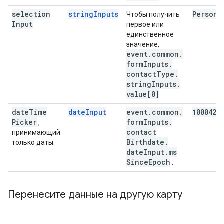
selection
stringInputs
Persona
Чтобы получить
Input
первое или
единственное
значение,
event
.
common
.
form
Inputs
.
contact
Type
.
string
Inputs
.
value[0]
date
Time
dateInput
event
.
common
.
1000425
Picker
form
Inputs
.
,
contact
принимающий
Birthdate
.
только даты.
date
Input
.
ms
Since
Epoch
.
Перенесите данные на другую карту