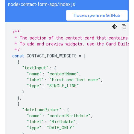
node/contact-form-app/index.js
Посмотреть на GitHub
/**
 * The section of the contact card that contains t
 * To add and preview widgets, use the Card Builde
 */
const
CONTACT_FORM_WIDGETS
=
[
{
"textInput"
:
{
"name"
:
"contactName"
,
"label"
:
"First and last name"
,
"type"
:
"SINGLE_LINE"
}
},
{
"dateTimePicker"
:
{
"name"
:
"contactBirthdate"
,
"label"
:
"Birthdate"
,
"type"
:
"DATE_ONLY"
}