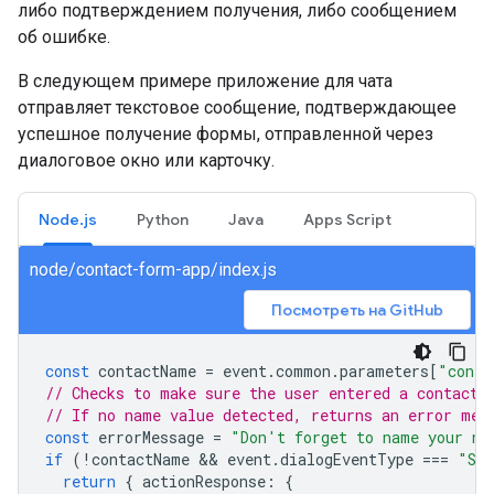
либо подтверждением получения, либо сообщением
об ошибке.
В следующем примере приложение для чата
отправляет текстовое сообщение, подтверждающее
успешное получение формы, отправленной через
диалоговое окно или карточку.
Node.js
Python
Java
Apps Script
node/contact-form-app/index.js
Посмотреть на GitHub
const
contactName
=
event
.
common
.
parameters
[
"conta
// Checks to make sure the user entered a contact 
// If no name value detected, returns an error mes
const
errorMessage
=
"Don't forget to name your ne
if
(
!
contactName
 && 
event
.
dialogEventType
===
"SU
return
{
actionResponse
:
{