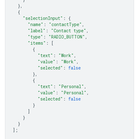
},
{
"selectionInput"
:
{
"name"
:
"contactType"
,
"label"
:
"Contact type"
,
"type"
:
"RADIO_BUTTON"
,
"items"
:
[
{
"text"
:
"Work"
,
"value"
:
"Work"
,
"selected"
:
false
},
{
"text"
:
"Personal"
,
"value"
:
"Personal"
,
"selected"
:
false
}
]
}
}
];