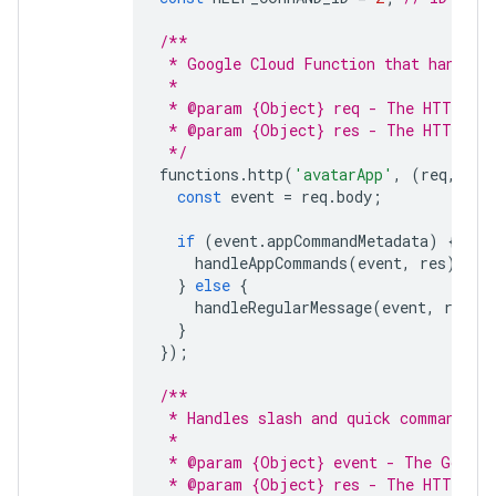
/**
 * Google Cloud Function that handles
 *
 * @param {Object} req - The HTTP req
 * @param {Object} res - The HTTP res
 */
functions
.
http
(
'avatarApp'
,
(
req
,
res
const
event
=
req
.
body
;
if
(
event
.
appCommandMetadata
)
{
handleAppCommands
(
event
,
res
);
}
else
{
handleRegularMessage
(
event
,
res
);
}
});
/**
 * Handles slash and quick commands.
 *
 * @param {Object} event - The Google
 * @param {Object} res - The HTTP res