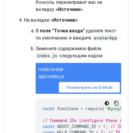
Консоль перенаправит вас на
вкладку
«Источник»
.
На вкладке
«Источник»
:
В
поле "Точка входа"
удалите текст
по умолчанию и введите
avatarApp
.
Замените содержимое файла
index.js
следующим кодом:
node/avatar-
app/index.js
Посмотреть на GitHub
const
functions
=
require
(
'@google-cl
// Command IDs (configure these in Go
const
ABOUT_COMMAND_ID
=
1
;
// ID for
const
HELP_COMMAND_ID
=
2
;
// ID for 