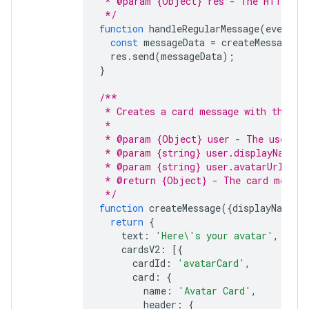
 * @param {Object} res - The HTTP res
 */
function
handleRegularMessage
(
event
,
const
messageData
=
createMessage
(
e
res
.
send
(
messageData
);
}
/**
 * Creates a card message with the us
 *
 * @param {Object} user - The user wh
 * @param {string} user.displayName -
 * @param {string} user.avatarUrl - T
 * @return {Object} - The card messag
 */
function
createMessage
({
displayName
,
return
{
text
:
'Here\'s your avatar'
,
cardsV2
:
[{
cardId
:
'avatarCard'
,
card
:
{
name
:
'Avatar Card'
,
header
:
{