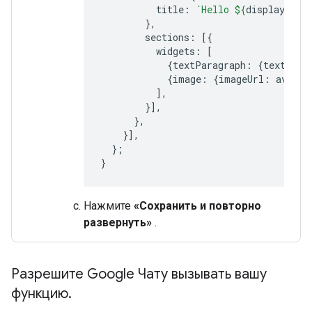
title
:
`Hello 
${
displayName
},
sections
:
[{
widgets
:
[
{
textParagraph
:
{
text
:
'Y
{
image
:
{
imageUrl
:
avatar
],
}],
},
}],
};
}
Нажмите
«Сохранить и повторно
развернуть»
.
Разрешите Google Чату вызывать вашу
функцию
.