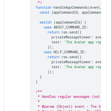
 */
function
handleAppCommands
(
event
,
res
const
{
appCommandId
,
appCommandType
switch
(
appCommandId
)
{
case
ABOUT_COMMAND_ID
:
return
res
.
send
({
privateMessageViewer
:
event
.
u
text
:
'The Avatar app replies
});
case
HELP_COMMAND_ID
:
return
res
.
send
({
privateMessageViewer
:
event
.
u
text
:
'The Avatar app replies
});
}
}
/**
 * Handles regular messages (not comm
 *
 * @param {Object} event - The Google