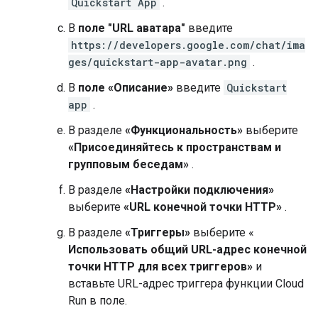
Quickstart App
.
В
поле "URL аватара"
введите
https://developers.google.com/chat/ima
ges/quickstart-app-avatar.png
.
В
поле «Описание»
введите
Quickstart
app
.
В разделе
«Функциональность»
выберите
«Присоединяйтесь к пространствам и
групповым беседам»
.
В разделе
«Настройки подключения»
выберите
«URL конечной точки HTTP»
.
В разделе
«Триггеры»
выберите «
Использовать общий URL-адрес конечной
точки HTTP для всех триггеров»
и
вставьте URL-адрес триггера функции Cloud
Run в поле.