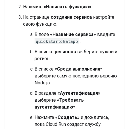
Нажмите
«Написать функцию»
.
На странице
создания сервиса
настройте
свою функцию:
В поле
«Название сервиса»
введите
quickstartchatapp
.
В списке
регионов
выберите нужный
регион.
В списке
«Среда выполнения»
выберите самую последнюю версию
Node.js.
В разделе
«Аутентификация»
выберите
«Требовать
аутентификацию»
.
Нажмите
«Создать»
и дождитесь,
пока Cloud Run создаст службу.