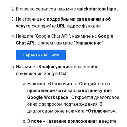
В списке сервисов нажмите
quickstartchatapp
.
На странице
с подробными сведениями об
услуге
скопируйте
URL-адрес
функции.
Найдите "Google Chat API", нажмите на
Google
Chat API
, а затем нажмите
"Управление"
.
Перейти к API чата
Нажмите
«Конфигурация»
и настройте
приложение Google Chat:
Нажмите «Отключить
». Создайте это
приложение чата как надстройку для
Google Workspace
. Откроется диалоговое
окно с запросом подтверждения. В
диалоговом окне нажмите
«Отключить»
.
В
поле «Название приложения»
введите