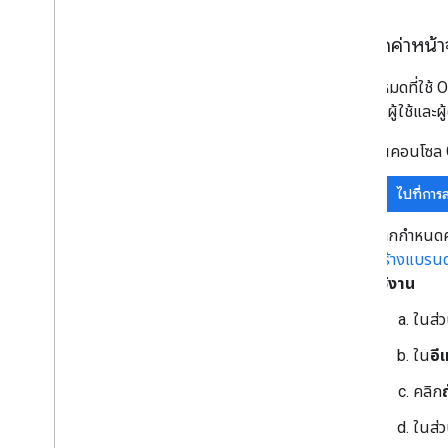
กำหนดค่าหน้
แอปทั้งหมดที่ใช
แสดงต่อผู้ใช้และ
ในคอนโซล G
ไปที่การ
หากกำหนดค่
สร้างแบรนด
ใช้งาน
ในส่
ใน
อี
คลิก
ในส่