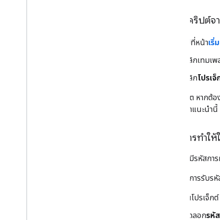
สร้างสคริปต์
ไปที่หน้า
เริ
คลิกเทมเพ
คลิก
โปรเจ็กต
ในอนาคต หากต้องก
สำหรับคำแนะนำนี้ ค
สร้างการทำให
คุณต้องมีรหัสการทํ
หากต้องการรับรหัสก
ในโปรเจ็กต
คัดลอก
รหัส