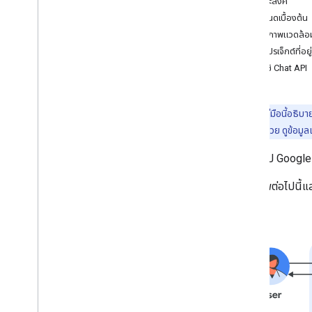
วัตถุประสงค์
Dialogflow CX
ข้อกำหนดเบื้องต้น
Dialogflow ES
ตั้งค่าสภาพแวดล้อ
เว็บฮุค
เปิดโปรเจ็กต์ที
Pub
/
Sub
เปิดใช้ Chat API
App
Sheet
ตรวจสอบสิทธิ์และให้สิทธิ์
เรียกใช้ Chat API
หมายเหตุ:
คู่มือนี้อธิ
Workspace ได้ด้วย ดูข้อมูลเกี่
แผนงาน
สร้างแอป Google
ระบุความต้องการของผู้ใช้
กําหนดเส้นทางทั้งหมดของผู้ใช้
แผนภาพต่อไปนี้แ
เลือกสถาปัตยกรรมของแอป Chat
ออกแบบการโต้ตอบของผู้ใช้
บิลด์
ส่งและจัดการข้อความ
ใช้งานพื้นที่ทำงาน
จัดระเบียบพื้นที่ทำงานเป็นส่วนๆ