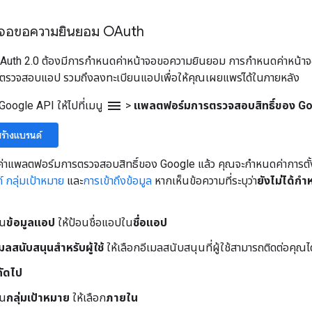
าจอขอความยินยอม OAuth
้ OAuth 2.0 ต้องมีการกำหนดค่าหน้าจอขอความยินยอม การกำหนดค่าหน้
ผู้ตรวจสอบแอป รวมถึงลงทะเบียนแอปเพื่อให้คุณเผยแพร่ได้ในภายหลัง
menu
oogle API ให้ไปที่เมนู
>
แพลตฟอร์มการตรวจสอบสิทธิ์ของ G
สร้างแบรนด์
าแพลตฟอร์มการตรวจสอบสิทธิ์ของ Google แล้ว คุณจะกำหนดค่าการตั้ง
์
กลุ่มเป้าหมาย
และ
การเข้าถึงข้อมูล
หากเห็นข้อความที่ระบุว่า
ยังไม่ได้
วน
ข้อมูลแอป
ให้ป้อนชื่อแอปใน
ชื่อแอป
เมลสนับสนุนสำหรับผู้ใช้
ให้เลือกอีเมลสนับสนุนที่ผู้ใช้สามารถติดต่อคุณ
ถัดไป
วน
กลุ่มเป้าหมาย
ให้เลือก
ภายใน