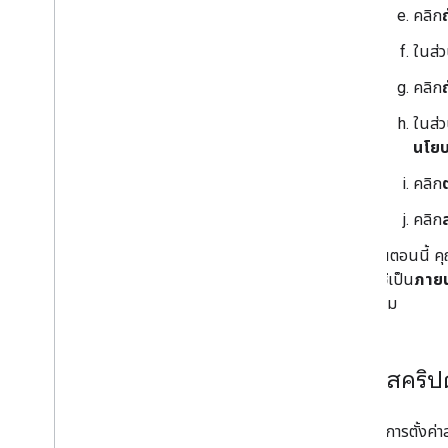
คลิก
ในส่
คลิก
ในส่
นโยบา
คลิก
คลิก
ในตอนนี้ ค
ใช้
เป็น
ภาย
เต็ม
ตั้งค่าสคริป
หากต้องการตั้งค่า