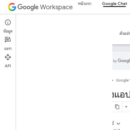
หน้าแรก
Google Chat
Workspace
Google Chat
ข้อมูล
ภาพรวม
คำแนะนำ
ข้อมูลอ้างอิง
เซิร์ฟเวอร์ MCP
ตัวอย่
แชท
API
เริ่มใช้งาน
หน้าแรก
Google
ภาพรวมของการพัฒนาด้วย Google Chat
พัฒนาใน Google Workspace
สร้างแอ
การเริ่มต้นอย่างรวดเร็ว
เรียกใช้ Chat API
สร้างแอป Chat แบบอินเทอร์แอกทีฟพื้น
ฐาน
บริการ HTTP
ในหน้านี้
Apps Script