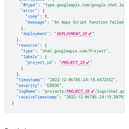
"@type"
:
"type.googleapis.com/google.chat.logg
"error"
:
{
"code"
:
9
,
"message"
:
"An Apps Script function failed t
},
"deployment"
:
"
DEPLOYMENT_ID
"
},
"resource"
:
{
"type"
:
"chat.googleapis.com/Project"
,
"labels"
:
{
"project_id"
:
"
PROJECT_ID
"
}
},
"timestamp"
:
"2022-12-06T05:24:18.697255Z"
,
"severity"
:
"ERROR"
,
"logName"
:
"projects/
PROJECT_ID
/logs/chat.goo
"receiveTimestamp"
:
"2022-12-06T05:24:19.207936
}