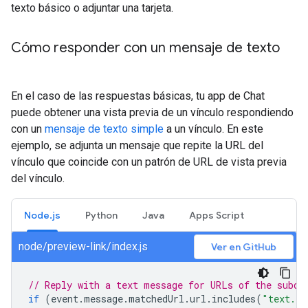
texto básico o adjuntar una tarjeta.
Cómo responder con un mensaje de texto
En el caso de las respuestas básicas, tu app de Chat
puede obtener una vista previa de un vínculo respondiendo
con un
mensaje de texto simple
a un vínculo. En este
ejemplo, se adjunta un mensaje que repite la URL del
vínculo que coincide con un patrón de URL de vista previa
del vínculo.
Node.js
Python
Java
Apps Script
node/preview-link/index.js
Ver en GitHub
// Reply with a text message for URLs of the subdo
if
(
event
.
message
.
matchedUrl
.
url
.
includes
(
"text.ex