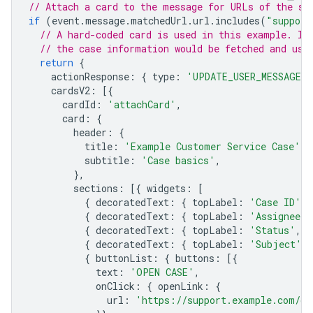
// Attach a card to the message for URLs of the su
if
(
event
.
message
.
matchedUrl
.
url
.
includes
(
"support
// A hard-coded card is used in this example. In
// the case information would be fetched and use
return
{
actionResponse
:
{
type
:
'UPDATE_USER_MESSAGE_C
cardsV2
:
[{
cardId
:
'attachCard'
,
card
:
{
header
:
{
title
:
'Example Customer Service Case'
,
subtitle
:
'Case basics'
,
},
sections
:
[{
widgets
:
[
{
decoratedText
:
{
topLabel
:
'Case ID'
,
{
decoratedText
:
{
topLabel
:
'Assignee'
,
{
decoratedText
:
{
topLabel
:
'Status'
,
t
{
decoratedText
:
{
topLabel
:
'Subject'
,
{
buttonList
:
{
buttons
:
[{
text
:
'OPEN CASE'
,
onClick
:
{
openLink
:
{
url
:
'https://support.example.com/or