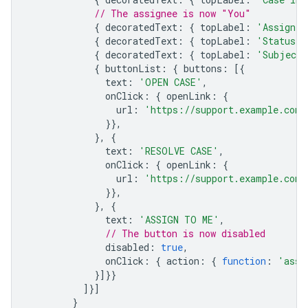
// The assignee is now "You"
{
decoratedText
:
{
topLabel
:
'Assignee
{
decoratedText
:
{
topLabel
:
'Status'
,
{
decoratedText
:
{
topLabel
:
'Subject'
{
buttonList
:
{
buttons
:
[{
text
:
'OPEN CASE'
,
onClick
:
{
openLink
:
{
url
:
'https://support.example.com/
}},
},
{
text
:
'RESOLVE CASE'
,
onClick
:
{
openLink
:
{
url
:
'https://support.example.com/
}},
},
{
text
:
'ASSIGN TO ME'
,
// The button is now disabled
disabled
:
true
,
onClick
:
{
action
:
{
function
:
'assi
}]}}
]}]
}