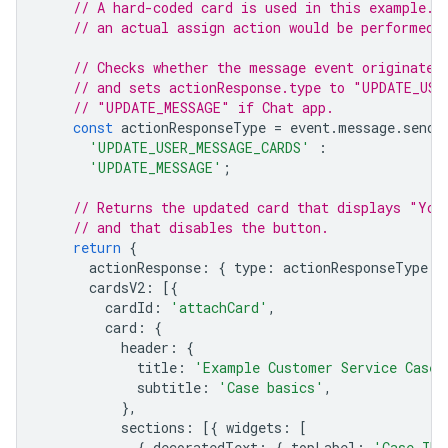
// A hard-coded card is used in this example. 
// an actual assign action would be performed 
// Checks whether the message event originated
// and sets actionResponse.type to "UPDATE_USE
// "UPDATE_MESSAGE" if Chat app.
const
actionResponseType
=
event
.
message
.
sende
'UPDATE_USER_MESSAGE_CARDS'
:
'UPDATE_MESSAGE'
;
// Returns the updated card that displays "You
// and that disables the button.
return
{
actionResponse
:
{
type
:
actionResponseType
}
cardsV2
:
[{
cardId
:
'attachCard'
,
card
:
{
header
:
{
title
:
'Example Customer Service Case'
subtitle
:
'Case basics'
,
},
sections
:
[{
widgets
:
[
{
decoratedText
:
{
topLabel
:
'Case ID'