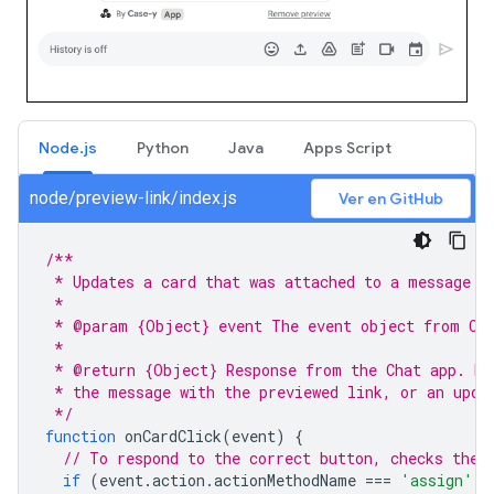
Node.js
Python
Java
Apps Script
node/preview-link/index.js
Ver en GitHub
/**
 * Updates a card that was attached to a message w
 *
 * @param {Object} event The event object from Ch
 *
 * @return {Object} Response from the Chat app. Ei
 * the message with the previewed link, or an upda
 */
function
onCardClick
(
event
)
{
// To respond to the correct button, checks the 
if
(
event
.
action
.
actionMethodName
===
'assign'
)