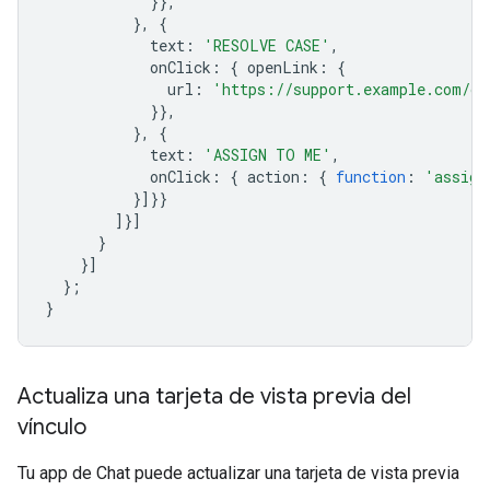
}},
},
{
text
:
'RESOLVE CASE'
,
onClick
:
{
openLink
:
{
url
:
'https://support.example.com/or
}},
},
{
text
:
'ASSIGN TO ME'
,
onClick
:
{
action
:
{
function
:
'assign
}]}}
]}]
}
}]
};
}
Actualiza una tarjeta de vista previa del
vínculo
Tu app de Chat puede actualizar una tarjeta de vista previa