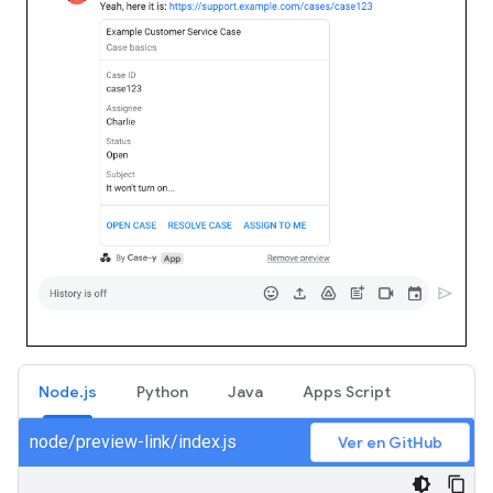
Node.js
Python
Java
Apps Script
node/preview-link/index.js
Ver en GitHub