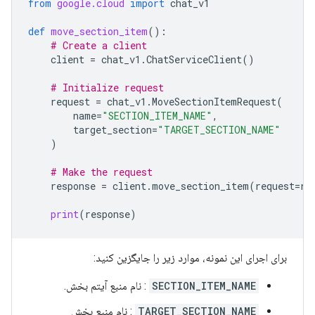
from
google.cloud
import
chat_v1
def
move_section_item
():
# Create a client
client
=
chat_v1
.
ChatServiceClient
()
# Initialize request
request
=
chat_v1
.
MoveSectionItemRequest
(
name
=
"SECTION_ITEM_NAME"
,
target_section
=
"TARGET_SECTION_NAME"
)
# Make the request
response
=
client
.
move_section_item
(
request
=
re
print
(
response
)
برای اجرای این نمونه، موارد زیر را جایگزین کنید:
SECTION_ITEM_NAME
: نام منبع آیتم بخش.
TARGET_SECTION_NAME
: نام منبع بخش