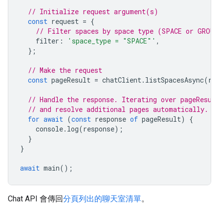
// Initialize request argument(s)
const
request
=
{
// Filter spaces by space type (SPACE or GROUP
filter
:
'space_type = "SPACE"'
,
};
// Make the request
const
pageResult
=
chatClient
.
listSpacesAsync
(
re
// Handle the response. Iterating over pageResul
// and resolve additional pages automatically.
for
await
(
const
response
of
pageResult
)
{
console
.
log
(
response
);
}
}
await
main
();
Chat API 會傳回
分頁列出的聊天室清單
。