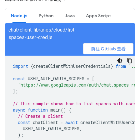
Node.js
Python
Java
Apps Script
chat/client-libraries/cloud/list-
spaces-user-cred.js
前往 GitHub 查看
import
{
createClientWithUserCredentials
}
from
'./a
const
USER_AUTH_OAUTH_SCOPES
=
[
'https://www.googleapis.com/auth/chat.spaces.rea
];
// This sample shows how to list spaces with user 
async
function
main
()
{
// Create a client
const
chatClient
=
await
createClientWithUserCre
USER_AUTH_OAUTH_SCOPES
,
);