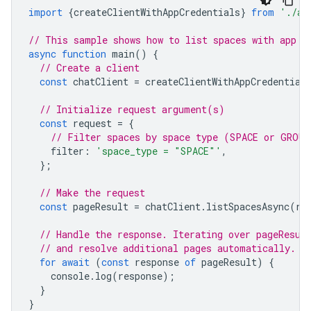
import
{
createClientWithAppCredentials
}
from
'./au
// This sample shows how to list spaces with app c
async
function
main
()
{
// Create a client
const
chatClient
=
createClientWithAppCredential
// Initialize request argument(s)
const
request
=
{
// Filter spaces by space type (SPACE or GROUP
filter
:
'space_type = "SPACE"'
,
};
// Make the request
const
pageResult
=
chatClient
.
listSpacesAsync
(
re
// Handle the response. Iterating over pageResul
// and resolve additional pages automatically.
for
await
(
const
response
of
pageResult
)
{
console
.
log
(
response
);
}
}