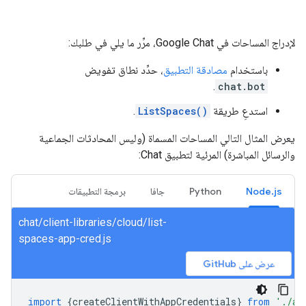
لإدراج المساحات في Google Chat، مرِّر ما يلي في طلبك:
باستخدام
مصادقة التطبيق
، حدِّد نطاق تفويض
.
chat.bot
استدعِ طريقة
ListSpaces()
.
يعرض المثال التالي المساحات المسماة (وليس المحادثات الجماعية
والرسائل المباشرة) المرئية لتطبيق Chat:
Node.js
Python
جافا
برمجة التطبيقات
chat/client-libraries/cloud/list-
spaces-app-cred.js
عرض على GitHub
import
{
createClientWithAppCredentials
}
from
'./au