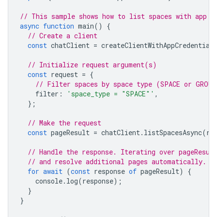
// This sample shows how to list spaces with app c
async
function
main
()
{
// Create a client
const
chatClient
=
createClientWithAppCredential
// Initialize request argument(s)
const
request
=
{
// Filter spaces by space type (SPACE or GROUP
filter
:
'space_type = "SPACE"'
,
};
// Make the request
const
pageResult
=
chatClient
.
listSpacesAsync
(
re
// Handle the response. Iterating over pageResul
// and resolve additional pages automatically.
for
await
(
const
response
of
pageResult
)
{
console
.
log
(
response
);
}
}