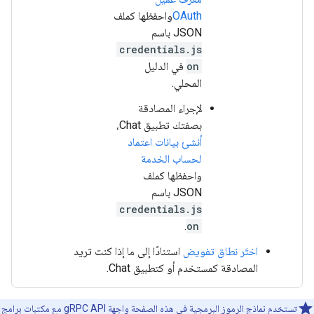
OAuth
واحفظها كملف
JSON باسم
credentials.js
on
في الدليل
المحلي.
لإجراء المصادقة
بصفتك تطبيق Chat،
أنشئ بيانات اعتماد
لحساب الخدمة
واحفظها كملف
JSON باسم
credentials.js
.
on
اختَر نطاق تفويض
استنادًا إلى ما إذا كنت تريد
المصادقة كمستخدم أو كتطبيق Chat.
تستخدم نماذج الرموز البرمجية في هذه الصفحة واجهة gRPC API مع مكتبات برامج