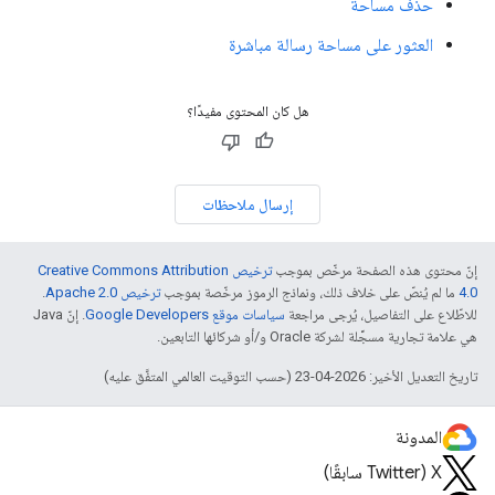
حذف مساحة
العثور على مساحة رسالة مباشرة
هل كان المحتوى مفيدًا؟
إرسال ملاحظات
إنّ محتوى هذه الصفحة مرخّص بموجب
ترخيص Creative Commons Attribution
4.0‏
ما لم يُنصّ على خلاف ذلك، ونماذج الرموز مرخّصة بموجب
ترخيص Apache 2.0‏
.
للاطّلاع على التفاصيل، يُرجى مراجعة
سياسات موقع Google Developers‏
. إنّ Java
هي علامة تجارية مسجَّلة لشركة Oracle و/أو شركائها التابعين.
تاريخ التعديل الأخير: 2026-04-23 (حسب التوقيت العالمي المتفَّق عليه)
المدونة
‫X ‏(Twitter سابقًا)