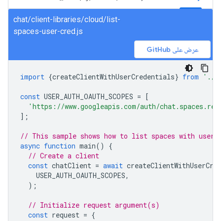
chat/client-libraries/cloud/list-
spaces-user-cred.js
عرض على GitHub
import
{
createClientWithUserCredentials
}
from
'./a
const
USER_AUTH_OAUTH_SCOPES
=
[
'https://www.googleapis.com/auth/chat.spaces.rea
];
// This sample shows how to list spaces with user 
async
function
main
()
{
// Create a client
const
chatClient
=
await
createClientWithUserCre
USER_AUTH_OAUTH_SCOPES
,
);
// Initialize request argument(s)
const
request
=
{