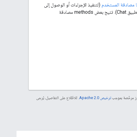
مصادقة المستخدم
(لتنفيذ الإجراءات أو الوصول إلى
(لتنفيذ الإجراءات أو الوصول إلى البيانات بصفتك تطبيق Chat). تتيح بعض methods مصادقة
موز مرخّصة بموجب
ترخيص Apache 2.0‏
. للاطّلاع على التفاصيل، يُرجى