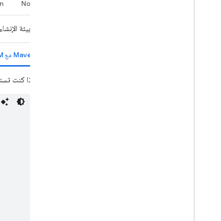
إدارة حالة توفّر المستخدمين
n
Node.js
كتابة رسائل خطأ قابلة للتنفيذ
استكشاف نماذج تطبيقات Chat والبرامج
اختَر بيئة الإنش
التعليمية
Maven مع BOM
النشر والاختبار وتحديد المشاكل وحلّها
إنشاء عمليات النشر وإدارتها
إذا كنت تستخدم n
اختبار الميزات التفاعلية
أخطاء السجلّات
تحديد المشاكل وحلّها
تحويل تطبيق Chat تفاعلي إلى إضافة
Google Workspace
النشر في Google Workspace
Marketplace
نشر تطبيقات Chat على Google
Workspace Marketplace
معالجة متطلبات تطبيقات Chat المتاحة
للجميع ومراجعتها
صيانة تطبيقات Chat المنشورة