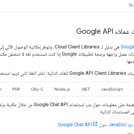
ريع
Google API
تفضّل استخدام مكتبات عميل واجهة برمجة تطبيقات Google إذا
ها.
n
PHP
Obj-C
Node.js
NET.
JavaScript
ى المستندات التالية:
J حول Google Chat API
.