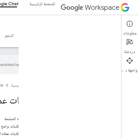
الصفحة الرئيسية
gle Chat
Workspace
Google Chat
معلومات
نظرة عامة
الأدلة
المرجع
خادم MCP
نماذج
الدعم
دردشة
واجهة برمجة التطبيقات
البدء
الصفحة الرئيسية
ce
نظرة عامة على التطوير باستخدام Google
Chat
مكتبات عملاء واجه
التطوير على Google Workspace
البدء السريع
المصادقة والتفويض
على هذه الصفحة
طلب Chat API
تثبيت مكتبات برامج Cloud Client (إجراء يُنصح به)
تثبيت مكتبات العملاء
تثبيت مكتبات عملاء Google API
تهيئة واجهة برمجة تطبيقات الدردشة