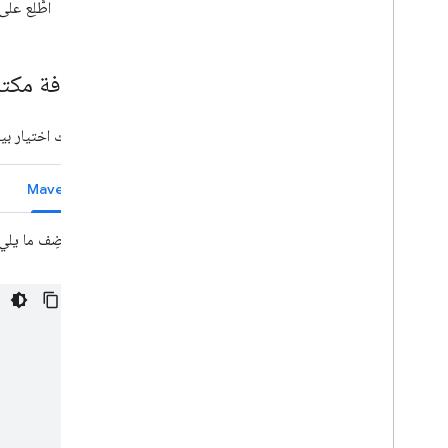
اطَّلِع عل
إضافة مكتب
يمكنك اختيار بيئة الإصدار (Maven أو Gradle)
Maven
أضِف ما يلي