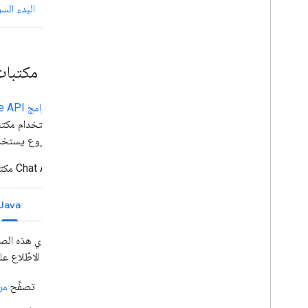
البدء الس
تثبيت مكتبات عملاء 
مكتبات برامج Google API
نطاق مشروع يستخدم
توفّر Chat API مكتبات Google API Client Libraries للغات التالية: اختَر اللغة التي تريد استخدامها:
انتقال
Java
يمكن الاطّلاع عل
تصفَّح
مرجع avaDoc