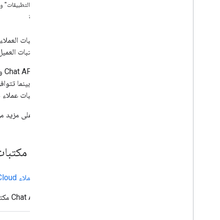
"برمجة التطبيقات" وم
المصادقة
تَصْميم
تحديد احتياجات المستخدمين
تحديد جميع رحلات المستخدم
الدليل مكتبات العميل
اختيار بنية تطبيق Chat
تصميم تفاعلات المستخدم
تتضمّن Chat API واجهتَي برمجة التطبيقات
الإصدار
كتابة مكتبات عملاء خاصة بك تستخدم واجهة gRPC أ
إرسال الرسائل وإدارتها
للاطّلاع على مزيد من المعلوما
العمل باستخدام المساحات
تنظيم المساحات في أقسام
إدارة الأعضاء في المساحات
تثبيت مكتبات برامج loud Client
التفاعل مع الرسائل
العمل باستخدام رموز الإيموجي المخصّصة
تحميل المرفقات وتنزيلها
مكتبات عملاء Cloud
التفاعل مع المستخدمين
توفّر Chat API مكتبات عملاء Cloud باللغات التالية. اختَر اللغة التي تريد استخدامها:
استخدام الأحداث من Google Chat
تحديد مستخدمي Google Chat وتحديدهم