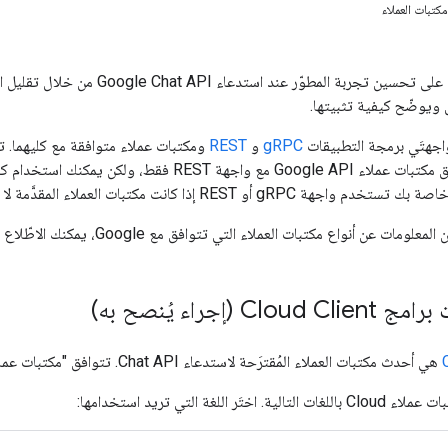
كتبات العملاء
تعمل مكتبات العملاء على تحسين تجربة
 ويوضّح كيفية تثبيتها.
gRPC
و
REST
وREST، بينما تتوافق مكتبات عملاء Google API مع واج
و REST إذا كانت مكتبات العملاء المقدَّمة لا تلبي احتياجاتك.
ت عن أنواع مكتبات العملاء التي تتوافق مع Google، يمكنك الاطّلاع على مقالة
C (إجراء يُنصح به)
هي أحدث مكتبات العملاء المُقترَحة لاستدعاء Chat API. تتوافق "مكتبات عملاء Cloud" مع واجهات gRPC وREST.