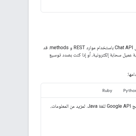
هي بديل لـ Cloud Client Libraries، وتوفر إمكانية الوصول الآلي إلى Chat API باستخدام موارد REST و methods. قد
 كنت تستخدم لغة لا تتضمّن مكتبة عميل سحابة إلكترونية، أو إذا كنت بصدد توسيع
Ruby
Pytho
تحتوي هذه الصفحة على معلومات حول بدء استخدام Google Chat API من خلال مكتبة برامج Google API للغة Java. لمزيد من المعلومات،