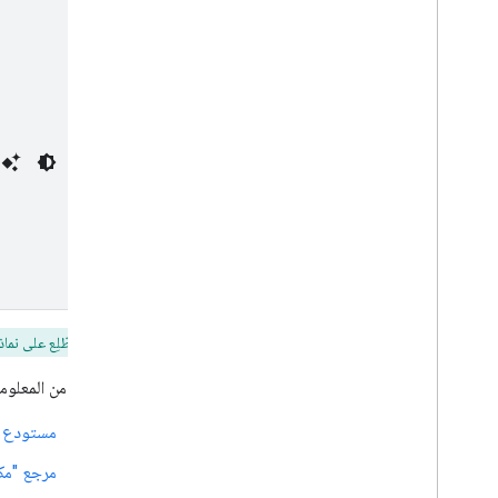
إيقاف تطبيق أو حذفه
إدارة Chat كمشرف في Google
Workspace
نظرة عامة
البحث عن المساحات في مؤسستك وإدارتها
إتاحة مساحة يمكن لمستخدمين محدَّدين العثور
عليها
نقل بيانات مؤسستك إلى Chat
اطّلِع على نماذج مك
مزيد من المعلوم
مستودع GitHub
مرجع "مكت