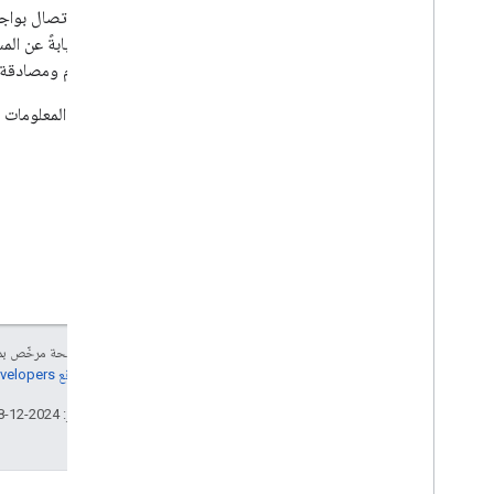
يتطلب الاتصال بواجهة برمجة التطب
البيانات نيابةً عن ا
المستخدم ومصادقة ا
لمزيد من المعلومات عن المصادقة ف
إنّ محتوى هذه الصفحة مرخّص 
مراجعة
سياسات موقع Google Developers‏
تاريخ التعديل الأخير: 2024-12-18 (حسب التوقيت العالمي المتفَّق عليه)