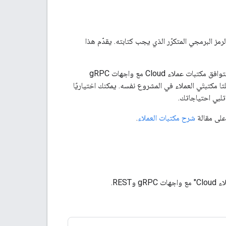
 المطوّر عند استدعاء Google Chat API من خلال تقليل الرمز البرمجي المتكرّر الذي يجب كتابته. يقدّم هذا
ومكتبات عملاء متوافقة مع كليهما. تتوافق مكتبات عملاء Cloud مع واجهات gRPC
هة REST فقط، ولكن يمكنك استخدام كلتا مكتبتَي العملاء في المشروع نفسه. يمكنك اختياريًا
شرح مكتبات العملاء
.