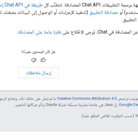
يقات Chat API المصادقة. تتطلّب كل
طريقة في Chat API إما
لمستخدم) أو
مصادقة التطبيق
لتطبيق.
ي Chat، يُرجى الاطّلاع على
نظرة عامة على المصادقة
.
هل كان المحتوى مفيدًا؟
إرسال ملاحظات
بموجب
ترخيص Creative Commons Attribution 4.0‏
ما لم يُنصّ على خلاف ذلك، ونماذج الر
. إنّ Java هي علامة تجارية مسجَّلة لشركة Oracle و/أو شركائها التابعين.