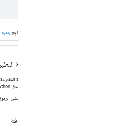
راجِع
جميع الإ
"برمجة التطبي
إنّ الطريقة المُقترَحة لمعظم
المفضّلة، مثل Python أو Java أو Node.js.
إذا كنت تُنشئ الرموز البر
المصادقة