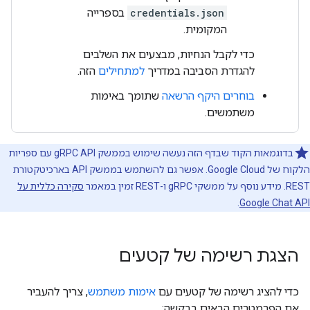
credentials.json
בספרייה
המקומית.
כדי לקבל הנחיות, מבצעים את השלבים
להגדרת הסביבה במדריך
למתחילים
הזה.
בוחרים היקף הרשאה
שתומך באימות
משתמשים.
בדוגמאות הקוד שבדף הזה נעשה שימוש בממשק gRPC API עם ספריות
הלקוח של Google Cloud. אפשר גם להשתמש בממשק API בארכיטקטורת
REST. מידע נוסף על ממשקי gRPC ו-REST זמין במאמר
סקירה כללית על
.
Google Chat API
הצגת רשימה של קטעים
כדי להציג רשימה של קטעים עם
אימות משתמש
, צריך להעביר
את הפרמטרים הבאים בבקשה: