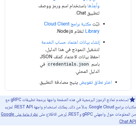
وأعِدّها
باستخدام اسم ورمز ووصف
لتطبيق Chat.
ثبِّت
مكتبة برامج Cloud Client
Library
لنظام Node.js.
إنشاء بيانات اعتماد حساب الخدمة
لتشغيل النموذج في هذا الدليل،
احفظ بيانات الاعتماد كملف JSON
باسم
credentials.json
في
الدليل المحلي.
اختَر نطاق تفويض
يتيح مصادقة التطبيق.
تستخدم نماذج الرموز البرمجية في هذه الصفحة واجهة برمجة تطبيقات gRPC مع
مكتبات برامج Google Cloud. بدلاً من ذلك، يمكنك استخدام واجهة REST API. لمزيد
من المعلومات حول واجهتَي gRPC وREST، يُرجى الاطّلاع على
نظرة عامة على Google
.
Chat API