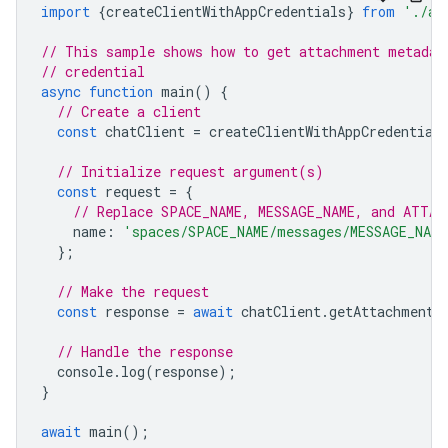
import
{
createClientWithAppCredentials
}
from
'./au
// This sample shows how to get attachment metadat
// credential
async
function
main
()
{
// Create a client
const
chatClient
=
createClientWithAppCredential
// Initialize request argument(s)
const
request
=
{
// Replace SPACE_NAME, MESSAGE_NAME, and ATTAC
name
:
'spaces/SPACE_NAME/messages/MESSAGE_NAM
};
// Make the request
const
response
=
await
chatClient
.
getAttachment
(
// Handle the response
console
.
log
(
response
);
}
await
main
();