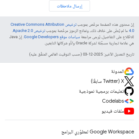
إرسال ملاحظات
إنّ محتوى هذه الصفحة مرخّص بموجب
ترخيص Creative Commons Attribution
4.0‏
ما لم يُنصّ على خلاف ذلك، ونماذج الرموز مرخّصة بموجب
ترخيص Apache 2.0‏
.
للاطّلاع على التفاصيل، يُرجى مراجعة
سياسات موقع Google Developers‏
. إنّ Java
هي علامة تجارية مسجَّلة لشركة Oracle و/أو شركائها التابعين.
تاريخ التعديل الأخير: 2025-12-03 (حسب التوقيت العالمي المتفَّق عليه)
المدونة
‫X ‏(Twitter سابقًا)
تعليمات برمجية نموذجية
Codelabs
ملفات فيديو
Google Workspace لمطوّري البرامج