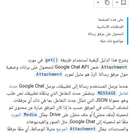
على هذه الصفحة
المتطلبات الأساسية
الحصول على مرفق رسالة
مواضيع ذات صلة
يشرح هذا الدليل كيفية استخدام طريقة
get()
في مورد
Attachment
ضمن Google Chat API للحصول على بيانات وصفية
حول مرفق رسالة. الردّ هو مثيل لمورد
Attachment
.
عندما يرسل المستخدم رسالة إلى تطبيقك، يرسل Google Chat
حدث
تفاعل
MESSAGE
. يتضمّن حدث التفاعل الذي يتلقّاه تطبيقك نص طلب،
وهو حمولة JSON التي تمثّل حدث التفاعل، بما في ذلك أي مرفقات.
تختلف البيانات في المرفق حسب ما إذا كان المرفق عبارة عن محتوى تم
تحميله (ملف محلي) أو ملف مخزّن على Drive. يمثّل
Media
المورد
ملفًا تم تحميله إلى Google Chat، مثل الصور والفيديوهات
والمستندات. يمثّل
Attachment
المرجع
مثيلاً للوسائط، أي ملفًا مرفقًا