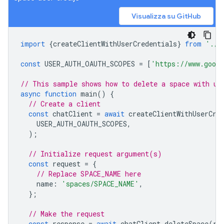
Visualizza su GitHub
import
{
createClientWithUserCredentials
}
from
'./a
const
USER_AUTH_OAUTH_SCOPES
=
[
'https://www.googl
// This sample shows how to delete a space with us
async
function
main
()
{
// Create a client
const
chatClient
=
await
createClientWithUserCre
USER_AUTH_OAUTH_SCOPES
,
);
// Initialize request argument(s)
const
request
=
{
// Replace SPACE_NAME here
name
:
'spaces/SPACE_NAME'
,
};
// Make the request
const
response
=
await
chatClient
.
deleteSpace
(
re