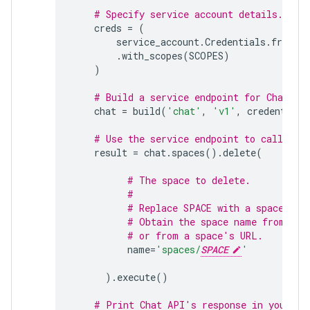
# Specify service account details.
creds
=
(
service_account
.
Credentials
.
from_s
.
with_scopes
(
SCOPES
)
)
# Build a service endpoint for Chat AP
chat
=
build
(
'chat'
,
'v1'
,
credentials
# Use the service endpoint to call Cha
result
=
chat
.
spaces
()
.
delete
(
# The space to delete.
#
# Replace SPACE with a space nam
# Obtain the space name from the
# or from a space's URL.
name
=
'spaces/
SPACE
'
)
.
execute
()
# Print Chat API's response in your co