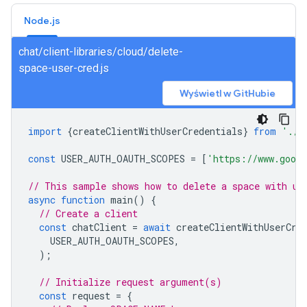
Node.js
chat/client-libraries/cloud/delete-
space-user-cred.js
Wyświetl w GitHubie
import
{
createClientWithUserCredentials
}
from
'./a
const
USER_AUTH_OAUTH_SCOPES
=
[
'https://www.googl
// This sample shows how to delete a space with us
async
function
main
()
{
// Create a client
const
chatClient
=
await
createClientWithUserCre
USER_AUTH_OAUTH_SCOPES
,
);
// Initialize request argument(s)
const
request
=
{