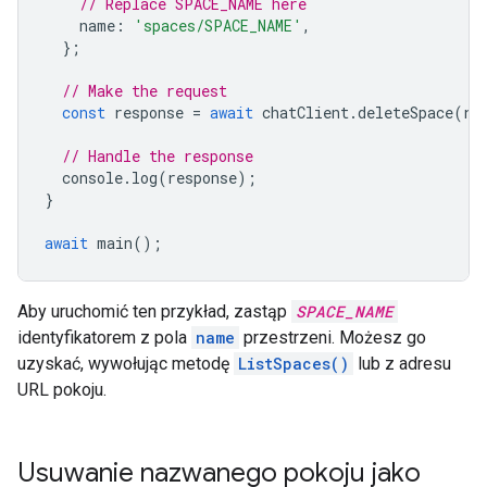
// Replace SPACE_NAME here
name
:
'spaces/SPACE_NAME'
,
};
// Make the request
const
response
=
await
chatClient
.
deleteSpace
(
re
// Handle the response
console
.
log
(
response
);
}
await
main
();
Aby uruchomić ten przykład, zastąp
SPACE_NAME
identyfikatorem z pola
name
przestrzeni. Możesz go
uzyskać, wywołując metodę
ListSpaces()
lub z adresu
URL pokoju.
Usuwanie nazwanego pokoju jako