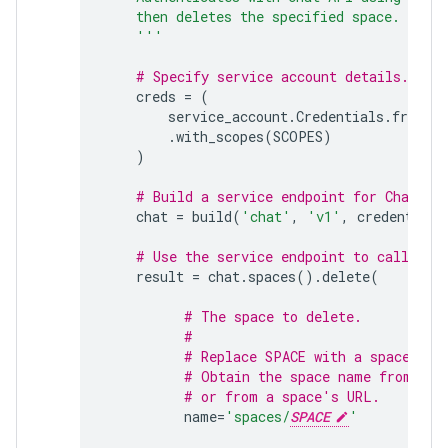
    then deletes the specified space.
    '''
# Specify service account details.
creds
=
(
service_account
.
Credentials
.
from_s
.
with_scopes
(
SCOPES
)
)
# Build a service endpoint for Chat AP
chat
=
build
(
'chat'
,
'v1'
,
credentials
# Use the service endpoint to call Cha
result
=
chat
.
spaces
()
.
delete
(
# The space to delete.
#
# Replace SPACE with a space nam
# Obtain the space name from the
# or from a space's URL.
name
=
'spaces/
SPACE
'