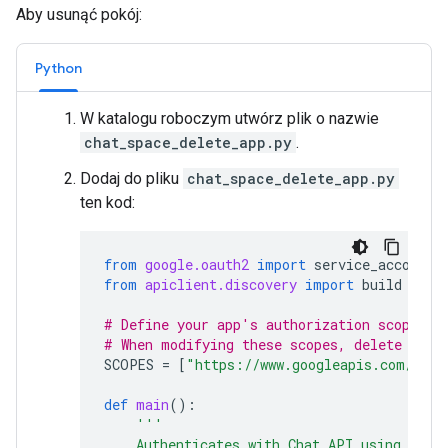
Aby usunąć pokój:
Python
W katalogu roboczym utwórz plik o nazwie
chat_space_delete_app.py
.
Dodaj do pliku
chat_space_delete_app.py
ten kod:
from
google.oauth2
import
service_account
from
apiclient.discovery
import
build
# Define your app's authorization scopes.
# When modifying these scopes, delete the 
SCOPES
=
[
"https://www.googleapis.com/auth
def
main
():
'''
    Authenticates with Chat API using app 