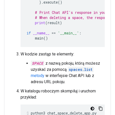
)
.
execute
()
# Print Chat API's response in your co
# When deleting a space, the response 
print
(
result
)
if
__name__
==
'__main__'
:
main
()
W kodzie zastąp te elementy:
SPACE
z nazwą pokoju, którą możesz
uzyskać za pomocą
spaces.list
metody
w interfejsie Chat API lub z
adresu URL pokoju.
W katalogu roboczym skompiluj i uruchom
przykład:
python3
chat_space_delete_app.py