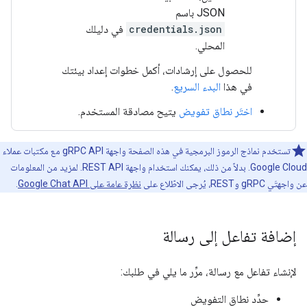
JSON باسم
credentials.json
في دليلك
المحلي.
للحصول على إرشادات، أكمل خطوات إعداد بيئتك
في هذا
البدء السريع
.
اختَر نطاق تفويض
يتيح مصادقة المستخدم.
تستخدم نماذج الرموز البرمجية في هذه الصفحة واجهة gRPC API مع مكتبات عملاء
Google Cloud. بدلاً من ذلك، يمكنك استخدام واجهة REST API. لمزيد من المعلومات
عن واجهتَي gRPC وREST، يُرجى الاطّلاع على
نظرة عامة على Google Chat API
.
إضافة تفاعل إلى رسالة
لإنشاء تفاعل مع رسالة، مرِّر ما يلي في طلبك:
حدِّد نطاق التفويض