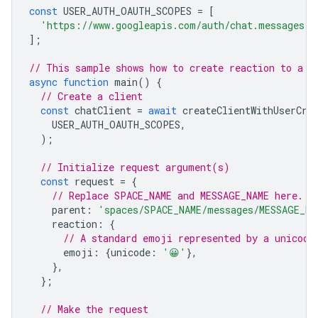
const
USER_AUTH_OAUTH_SCOPES
=
[
'https://www.googleapis.com/auth/chat.messages.r
];
// This sample shows how to create reaction to a m
async
function
main
()
{
// Create a client
const
chatClient
=
await
createClientWithUserCre
USER_AUTH_OAUTH_SCOPES
,
);
// Initialize request argument(s)
const
request
=
{
// Replace SPACE_NAME and MESSAGE_NAME here.
parent
:
'spaces/SPACE_NAME/messages/MESSAGE_NA
reaction
:
{
// A standard emoji represented by a unicode
emoji
:
{
unicode
:
'😀'
},
},
};
// Make the request