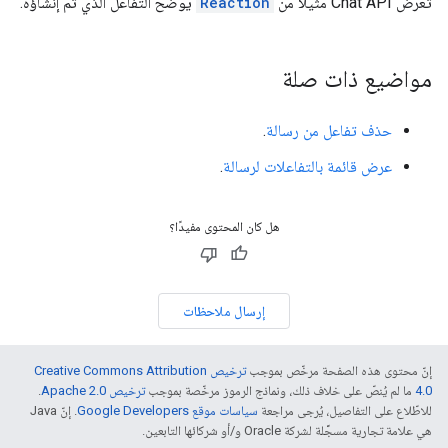
تعرض Chat API مثيلاً من
Reaction
يوضّح التفاعل الذي تم إنشاؤه.
مواضيع ذات صلة
حذف تفاعل من رسالة
.
عرض قائمة بالتفاعلات لرسالة
.
هل كان المحتوى مفيدًا؟
إرسال ملاحظات
إنّ محتوى هذه الصفحة مرخّص بموجب
ترخيص Creative Commons Attribution
4.0‏
ما لم يُنصّ على خلاف ذلك، ونماذج الرموز مرخّصة بموجب
ترخيص Apache 2.0‏
.
للاطّلاع على التفاصيل، يُرجى مراجعة
سياسات موقع Google Developers‏
. إنّ Java
هي علامة تجارية مسجَّلة لشركة Oracle و/أو شركائها التابعين.