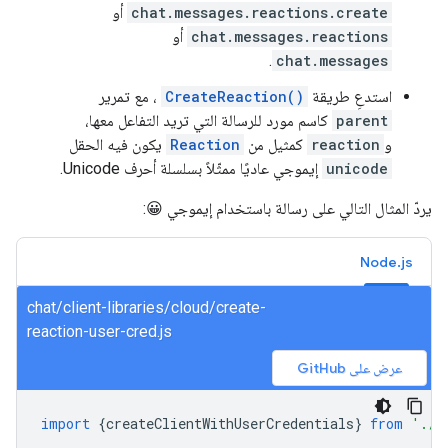
chat.messages.reactions.create
أو
chat.messages.reactions
أو
.
chat.messages
استدعِ طريقة
CreateReaction()
، مع تمرير
parent
كاسم مورد للرسالة التي تريد التفاعل معها،
و
reaction
كمثيل من
Reaction
يكون فيه الحقل
unicode
إيموجي عاديًا ممثّلاً بسلسلة أحرف Unicode.
يردّ المثال التالي على رسالة باستخدام إيموجي 😀:
Node.js
chat/client-libraries/cloud/create-
reaction-user-cred.js
عرض على GitHub
import
{
createClientWithUserCredentials
}
from
'./a