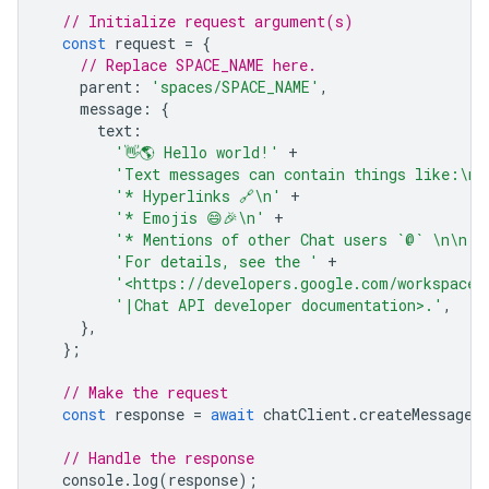
// Initialize request argument(s)
const
request
=
{
// Replace SPACE_NAME here.
parent
:
'spaces/SPACE_NAME'
,
message
:
{
text
:
'👋🌎 Hello world!'
+
'Text messages can contain things like:\n\
'* Hyperlinks 🔗\n'
+
'* Emojis 😄🎉\n'
+
'* Mentions of other Chat users `@` \n\n'
'For details, see the '
+
'<https://developers.google.com/workspace/
'|Chat API developer documentation>.'
,
},
};
// Make the request
const
response
=
await
chatClient
.
createMessage
(
// Handle the response
console
.
log
(
response
);