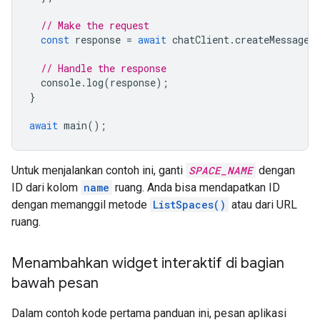
// Make the request
const
response
=
await
chatClient
.
createMessage
(
// Handle the response
console
.
log
(
response
);
}
await
main
();
Untuk menjalankan contoh ini, ganti
SPACE_NAME
dengan
ID dari kolom
name
ruang. Anda bisa mendapatkan ID
dengan memanggil metode
ListSpaces()
atau dari URL
ruang.
Menambahkan widget interaktif di bagian
bawah pesan
Dalam contoh kode pertama panduan ini, pesan aplikasi