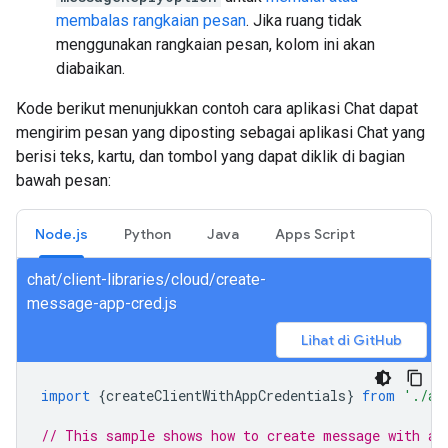
membalas rangkaian pesan
. Jika ruang tidak
menggunakan rangkaian pesan, kolom ini akan
diabaikan.
Kode berikut menunjukkan contoh cara aplikasi Chat dapat
mengirim pesan yang diposting sebagai aplikasi Chat yang
berisi teks, kartu, dan tombol yang dapat diklik di bagian
bawah pesan:
Node.js
Python
Java
Apps Script
chat/client-libraries/cloud/create-
message-app-cred.js
Lihat di GitHub
import
{
createClientWithAppCredentials
}
from
'./au
// This sample shows how to create message with ap