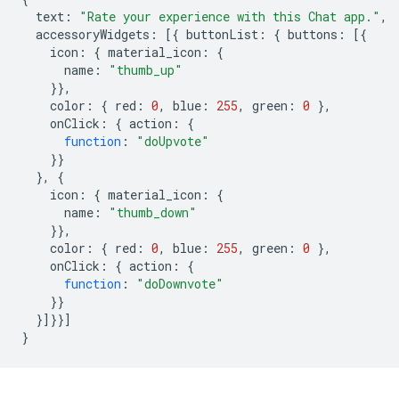
text
:
"Rate your experience with this Chat app."
,
accessoryWidgets
:
[{
buttonList
:
{
buttons
:
[{
icon
:
{
material_icon
:
{
name
:
"thumb_up"
}},
color
:
{
red
:
0
,
blue
:
255
,
green
:
0
},
onClick
:
{
action
:
{
function
:
"doUpvote"
}}
},
{
icon
:
{
material_icon
:
{
name
:
"thumb_down"
}},
color
:
{
red
:
0
,
blue
:
255
,
green
:
0
},
onClick
:
{
action
:
{
function
:
"doDownvote"
}}
}]}}]
}