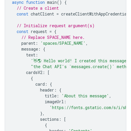
async
function
main
()
{
// Create a client
const
chatClient
=
createClientWithAppCredential
// Initialize request argument(s)
const
request
=
{
// Replace SPACE_NAME here.
parent
:
'spaces/SPACE_NAME'
,
message
:
{
text
:
'👋🌎 Hello world! I created this message 
"the Chat API's `messages.create()` metho
cardsV2
:
[
{
card
:
{
header
:
{
title
:
'About this message'
,
imageUrl
:
'https://fonts.gstatic.com/s/i/sho
},
sections
:
[
{
header
:
'Contents'
,