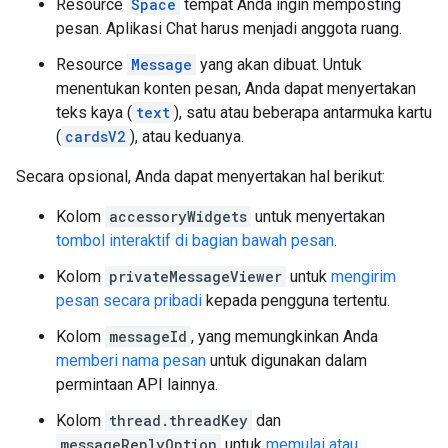
Resource
Space
tempat Anda ingin memposting
pesan. Aplikasi Chat harus menjadi anggota ruang.
Resource
Message
yang akan dibuat. Untuk
menentukan konten pesan, Anda dapat menyertakan
teks kaya (
text
), satu atau beberapa antarmuka kartu
(
cardsV2
), atau keduanya.
Secara opsional, Anda dapat menyertakan hal berikut:
Kolom
accessoryWidgets
untuk menyertakan
tombol interaktif di bagian bawah pesan
.
Kolom
privateMessageViewer
untuk
mengirim
pesan secara pribadi
kepada pengguna tertentu.
Kolom
messageId
, yang memungkinkan Anda
memberi nama pesan
untuk digunakan dalam
permintaan API lainnya.
Kolom
thread.threadKey
dan
messageReplyOption
untuk
memulai atau