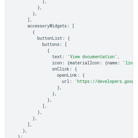
],
},
},
],
accessoryWidgets
:
[
{
buttonList
:
{
buttons
:
[
{
text
:
'View documentation'
,
icon
:
{
materialIcon
:
{
name
:
'link'
onClick
:
{
openLink
:
{
url
:
'https://developers.googl
},
},
},
],
},
},
],
},
};