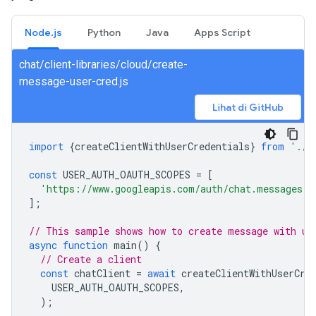
Node.js
Python
Java
Apps Script
chat/client-libraries/cloud/create-
message-user-cred.js
Lihat di GitHub
import
{
createClientWithUserCredentials
}
from
'./a
const
USER_AUTH_OAUTH_SCOPES
=
[
'https://www.googleapis.com/auth/chat.messages.c
];
// This sample shows how to create message with us
async
function
main
()
{
// Create a client
const
chatClient
=
await
createClientWithUserCre
USER_AUTH_OAUTH_SCOPES
,
);