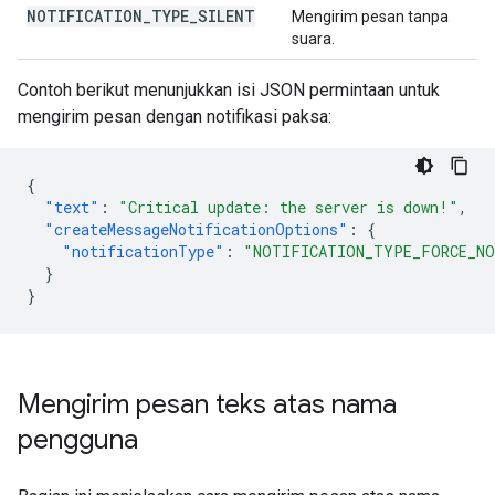
NOTIFICATION
_
TYPE
_
SILENT
Mengirim pesan tanpa
suara.
Contoh berikut menunjukkan isi JSON permintaan untuk
mengirim pesan dengan notifikasi paksa:
{
"text"
:
"Critical update: the server is down!"
,
"createMessageNotificationOptions"
:
{
"notificationType"
:
"NOTIFICATION_TYPE_FORCE_N
}
}
Mengirim pesan teks atas nama
pengguna