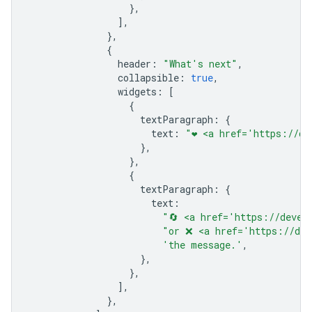
},
],
},
{
header
:
"What's next"
,
collapsible
:
true
,
widgets
:
[
{
textParagraph
:
{
text
:
"❤️ <a href='https://d
},
},
{
textParagraph
:
{
text
:
"🔄 <a href='https://devel
"or ❌ <a href='https://dev
'the message.'
,
},
},
],
},