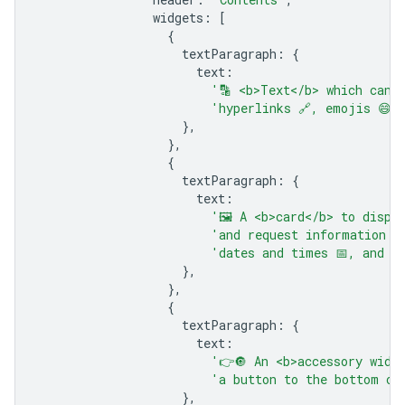
widgets
:
[
{
textParagraph
:
{
text
:
'🔡 <b>Text</b> which can 
'hyperlinks 🔗, emojis 😄🎉
},
},
{
textParagraph
:
{
text
:
'🖼️ A <b>card</b> to displ
'and request information s
'dates and times 📅, and se
},
},
{
textParagraph
:
{
text
:
'👉🔘 An <b>accessory widg
'a button to the bottom of
},