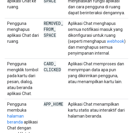
SPACE
aplikasi Chat ke
menjelaskan fungsi aplikasi
ruang.
dan cara pengguna di ruang
dapat berinteraksi dengannya.
REMOVED
_
Pengguna
Aplikasi Chat menghapus
FROM
_
menghapus
semua notifikasi masuk yang
SPACE
aplikasi Chat dari
dikonfigurasi untuk ruang
ruang.
(seperti menghapus
webhook
)
dan menghapus semua
penyimpanan internal.
CARD
_
Pengguna
Aplikasi Chat memproses dan
CLICKED
mengklik tombol
menyimpan data apa pun
pada kartu dari
yang dikirimkan pengguna,
pesan, dialog,
atau menampilkan kartu lain.
atau beranda
aplikasi Chat.
APP
_
HOME
Pengguna
Aplikasi Chat menampilkan
membuka
kartu statis atau interaktif dari
halaman
halaman beranda.
beranda
aplikasi
Chat dengan