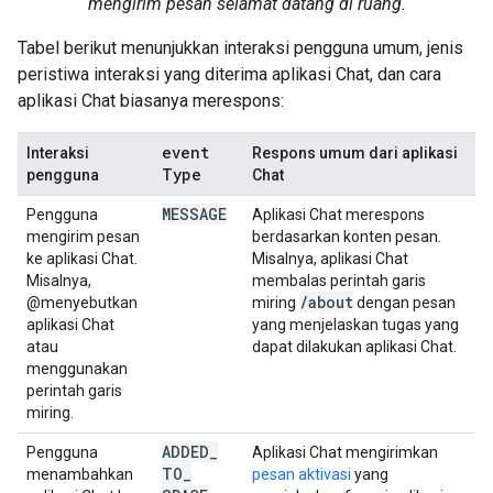
mengirim pesan selamat datang di ruang.
Tabel berikut menunjukkan interaksi pengguna umum, jenis
peristiwa interaksi yang diterima aplikasi Chat, dan cara
aplikasi Chat biasanya merespons:
event
Interaksi
Respons umum dari aplikasi
Type
pengguna
Chat
MESSAGE
Pengguna
Aplikasi Chat merespons
mengirim pesan
berdasarkan konten pesan.
ke aplikasi Chat.
Misalnya, aplikasi Chat
Misalnya,
membalas perintah garis
/
about
@menyebutkan
miring
dengan pesan
aplikasi Chat
yang menjelaskan tugas yang
atau
dapat dilakukan aplikasi Chat.
menggunakan
perintah garis
miring.
ADDED
_
Pengguna
Aplikasi Chat mengirimkan
TO
_
menambahkan
pesan aktivasi
yang