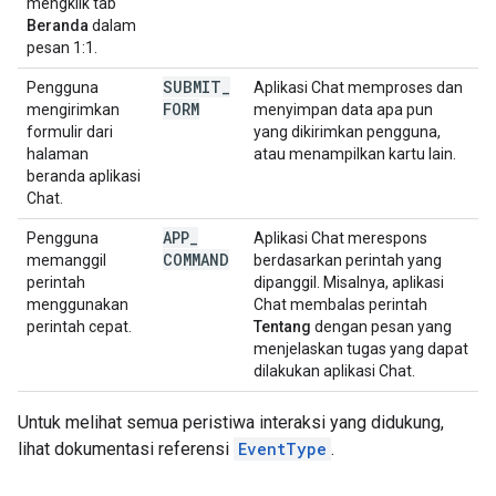
mengklik tab
Beranda
dalam
pesan 1:1.
SUBMIT
_
Pengguna
Aplikasi Chat memproses dan
FORM
mengirimkan
menyimpan data apa pun
formulir dari
yang dikirimkan pengguna,
halaman
atau menampilkan kartu lain.
beranda aplikasi
Chat.
APP
_
Pengguna
Aplikasi Chat merespons
COMMAND
memanggil
berdasarkan perintah yang
perintah
dipanggil. Misalnya, aplikasi
menggunakan
Chat membalas perintah
perintah cepat.
Tentang
dengan pesan yang
menjelaskan tugas yang dapat
dilakukan aplikasi Chat.
Untuk melihat semua peristiwa interaksi yang didukung,
lihat dokumentasi referensi
EventType
.