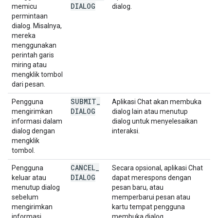
DIALOG
memicu
dialog.
permintaan
dialog. Misalnya,
mereka
menggunakan
perintah garis
miring atau
mengklik tombol
dari pesan.
SUBMIT
_
Pengguna
Aplikasi Chat akan membuka
DIALOG
mengirimkan
dialog lain atau menutup
informasi dalam
dialog untuk menyelesaikan
dialog dengan
interaksi.
mengklik
tombol.
CANCEL
_
Pengguna
Secara opsional, aplikasi Chat
DIALOG
keluar atau
dapat merespons dengan
menutup dialog
pesan baru, atau
sebelum
memperbarui pesan atau
mengirimkan
kartu tempat pengguna
informasi.
membuka dialog.