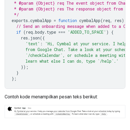
 * @param {Object} req The event object from Chat
 * @param {Object} res The response object from th
 */
exports
.
cymbalApp
=
function
cymbalApp
(
req
,
res
)
{
// Send an onboarding message when added to a Ch
if
(
req
.
body
.
type
===
'ADDED_TO_SPACE'
)
{
res
.
json
({
'text'
:
'Hi, Cymbal at your service. I help 
      from Google Chat. Take a look at your schedu
      `/checkCalendar`, or schedule a meeting with
      learn what else I can do, type `/help`.'
});
}
};
Contoh kode menampilkan pesan teks berikut: