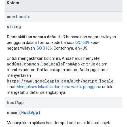
Kolom
user
Locale
string
Dinonaktifkan secara default.
ID bahasa dan negara/wilayah
pengguna dalam format kode bahasa
ISO 639
-kode
en-US
negara/wilayah
ISO 3166
. Contohnya,
Untuk mengaktifkan kolom ini, Anda harus menyetel
addOns.common.useLocaleFromApp
true
ke
dalam
manifes add-on. Daftar cakupan add-on Anda juga harus
menyertakan
https://www.googleapis.com/auth/script.locale
.
Lihat
Mengakses lokalitas dan zona waktu pengguna
untuk
mengetahui detail selengkapnya.
host
App
enum (
HostApp
)
Menunjukkan aplikasi host tempat add-on aktif saat objek