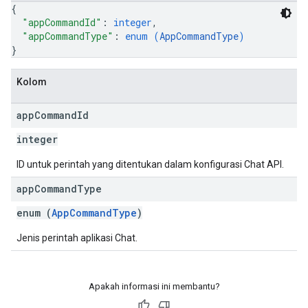
{
"appCommandId"
: 
integer
,
"appCommandType"
: 
enum (
AppCommandType
)
}
Kolom
app
Command
Id
integer
ID untuk perintah yang ditentukan dalam konfigurasi Chat API.
app
Command
Type
enum (
AppCommandType
)
Jenis perintah aplikasi Chat.
Apakah informasi ini membantu?