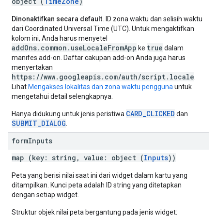
object (
TimeZone
)
Dinonaktifkan secara default.
ID zona waktu dan selisih waktu
dari Coordinated Universal Time (UTC). Untuk mengaktifkan
kolom ini, Anda harus menyetel
addOns.common.useLocaleFromApp
true
ke
dalam
manifes add-on. Daftar cakupan add-on Anda juga harus
menyertakan
https://www.googleapis.com/auth/script.locale
.
Lihat
Mengakses lokalitas dan zona waktu pengguna
untuk
mengetahui detail selengkapnya.
CARD_CLICKED
Hanya didukung untuk jenis peristiwa
dan
SUBMIT_DIALOG
.
form
Inputs
map (key: string, value: object (
Inputs
))
Peta yang berisi nilai saat ini dari widget dalam kartu yang
ditampilkan. Kunci peta adalah ID string yang ditetapkan
dengan setiap widget.
Struktur objek nilai peta bergantung pada jenis widget: