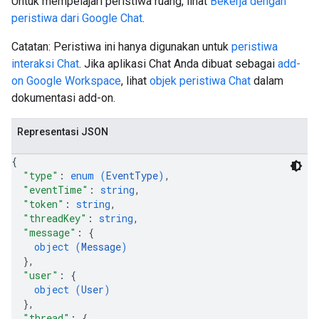
Untuk mempelajari peristiwa ruang, lihat
Bekerja dengan
peristiwa dari Google Chat
.
Catatan: Peristiwa ini hanya digunakan untuk
peristiwa
interaksi Chat
. Jika aplikasi Chat Anda dibuat sebagai
add-
on Google Workspace
, lihat
objek peristiwa Chat
dalam
dokumentasi add-on.
Representasi JSON
{
"type"
: 
enum (
EventType
)
,
"eventTime"
: 
string
,
"token"
: 
string
,
"threadKey"
: 
string
,
"message"
: 
{
object (
Message
)
}
,
"user"
: 
{
object (
User
)
}
,
"thread"
: 
{