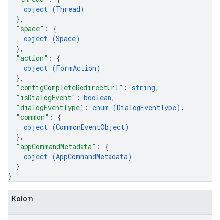
object (
Thread
)
}
,
"space"
: 
{
object (
Space
)
}
,
"action"
: 
{
object (
FormAction
)
}
,
"configCompleteRedirectUrl"
: 
string
,
"isDialogEvent"
: 
boolean
,
"dialogEventType"
: 
enum (
DialogEventType
)
,
"common"
: 
{
object (
CommonEventObject
)
}
,
"appCommandMetadata"
: 
{
object (
AppCommandMetadata
)
}
}
Kolom