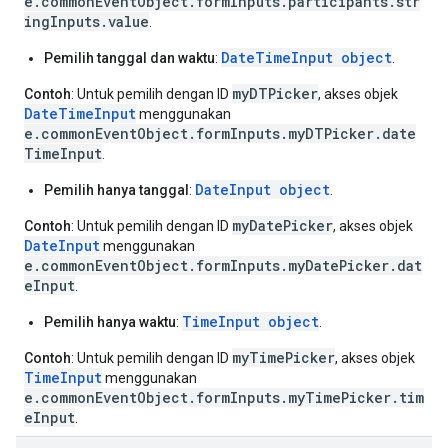
e.commonEventObject.formInputs.participants.str
ingInputs.value
.
DateTimeInput object
Pemilih tanggal dan waktu
:
.
myDTPicker
Contoh
: Untuk pemilih dengan ID
, akses objek
DateTimeInput
menggunakan
e.commonEventObject.formInputs.myDTPicker.date
TimeInput
.
DateInput object
Pemilih hanya tanggal
:
.
myDatePicker
Contoh
: Untuk pemilih dengan ID
, akses objek
DateInput
menggunakan
e.commonEventObject.formInputs.myDatePicker.dat
eInput
.
TimeInput object
Pemilih hanya waktu
:
.
myTimePicker
Contoh
: Untuk pemilih dengan ID
, akses objek
TimeInput
menggunakan
e.commonEventObject.formInputs.myTimePicker.tim
eInput
.