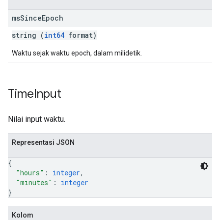
ms
Since
Epoch
string (
int64
format)
Waktu sejak waktu epoch, dalam milidetik.
Time
Input
Nilai input waktu.
Representasi JSON
{
"hours"
: 
integer
,
"minutes"
: 
integer
}
Kolom