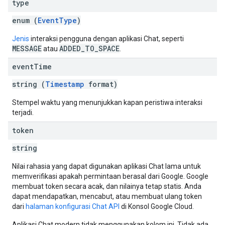
type
enum (
EventType
)
Jenis
interaksi pengguna dengan aplikasi Chat, seperti
MESSAGE
ADDED_TO_SPACE
atau
.
event
Time
string (
Timestamp
format)
Stempel waktu yang menunjukkan kapan peristiwa interaksi
terjadi.
token
string
Nilai rahasia yang dapat digunakan aplikasi Chat lama untuk
memverifikasi apakah permintaan berasal dari Google. Google
membuat token secara acak, dan nilainya tetap statis. Anda
dapat mendapatkan, mencabut, atau membuat ulang token
dari
halaman konfigurasi Chat API
di Konsol Google Cloud.
Aplikasi Chat modern tidak menggunakan kolom ini. Tidak ada