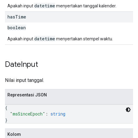
datetime
Apakah input
menyertakan tanggal kalender.
has
Time
boolean
datetime
Apakah input
menyertakan stempel waktu.
Date
Input
Nilai input tanggal.
Representasi JSON
{
"msSinceEpoch"
: 
string
}
Kolom