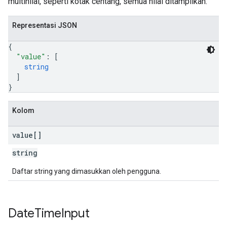
multinilai, seperti kotak centang, semua nilai ditampilkan.
Representasi JSON
{
"value"
: 
[
string
]
}
Kolom
value[]
string
Daftar string yang dimasukkan oleh pengguna.
Date
Time
Input