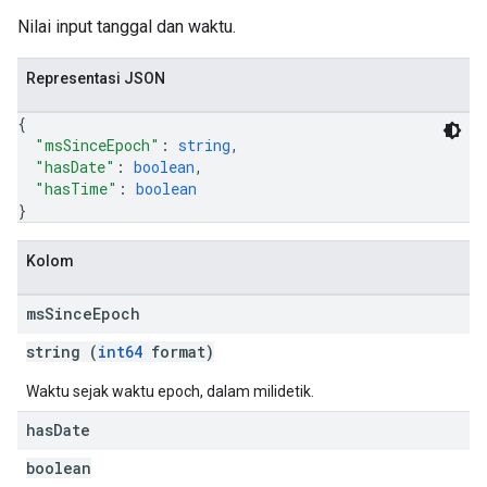
Nilai input tanggal dan waktu.
Representasi JSON
{
"msSinceEpoch"
: 
string
,
"hasDate"
: 
boolean
,
"hasTime"
: 
boolean
}
Kolom
ms
Since
Epoch
string (
int64
format)
Waktu sejak waktu epoch, dalam milidetik.
has
Date
boolean