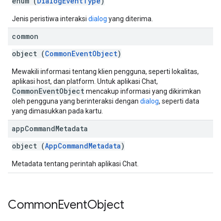
enum (
DialogEventType
)
Jenis peristiwa interaksi
dialog
yang diterima.
common
object (
CommonEventObject
)
Mewakili informasi tentang klien pengguna, seperti lokalitas,
aplikasi host, dan platform. Untuk aplikasi Chat,
CommonEventObject
mencakup informasi yang dikirimkan
oleh pengguna yang berinteraksi dengan
dialog
, seperti data
yang dimasukkan pada kartu.
app
Command
Metadata
object (
AppCommandMetadata
)
Metadata tentang perintah aplikasi Chat.
Common
Event
Object