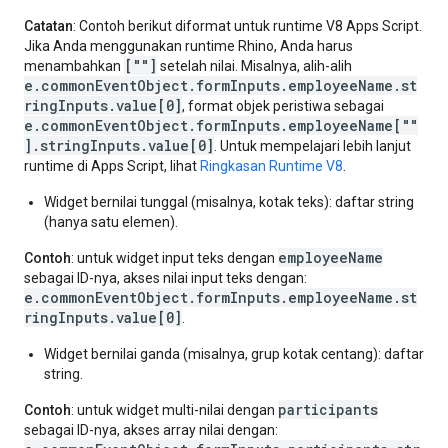
Catatan
: Contoh berikut diformat untuk runtime V8 Apps Script.
Jika Anda menggunakan runtime Rhino, Anda harus
[""]
menambahkan
setelah nilai. Misalnya, alih-alih
e.commonEventObject.formInputs.employeeName.st
ringInputs.value[0]
, format objek peristiwa sebagai
e.commonEventObject.formInputs.employeeName[""
].stringInputs.value[0]
. Untuk mempelajari lebih lanjut
runtime di Apps Script, lihat
Ringkasan Runtime V8
.
Widget bernilai tunggal (misalnya, kotak teks): daftar string
(hanya satu elemen).
employeeName
Contoh
: untuk widget input teks dengan
sebagai ID-nya, akses nilai input teks dengan:
e.commonEventObject.formInputs.employeeName.st
ringInputs.value[0]
.
Widget bernilai ganda (misalnya, grup kotak centang): daftar
string.
participants
Contoh
: untuk widget multi-nilai dengan
sebagai ID-nya, akses array nilai dengan: