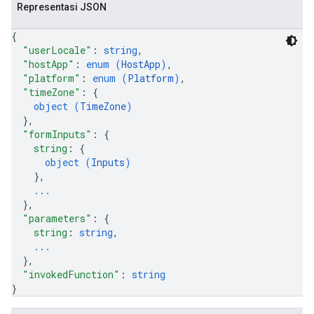
Representasi JSON
{
"userLocale"
: 
string
,
"hostApp"
: 
enum (
HostApp
)
,
"platform"
: 
enum (
Platform
)
,
"timeZone"
: 
{
object (
TimeZone
)
}
,
"formInputs"
: 
{
string
: 
{
object (
Inputs
)
}
,
...
}
,
"parameters"
: 
{
string
: 
string
,
...
}
,
"invokedFunction"
: 
string
}