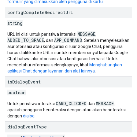
formulir yang dimasukkan oleh pengguna di kartu
.
config
Complete
Redirect
Url
string
MESSAGE
URL ini diisi untuk peristiwa interaksi
,
ADDED_TO_SPACE
APP_COMMAND
, dan
. Setelah menyelesaikan
alur otorisasi atau konfigurasi di luar Google Chat, pengguna
harus dialihkan ke URL ini untuk memberi sinyal kepada Google
Chat bahwa alur otorisasi atau konfigurasi berhasil. Untuk
mengetahui informasi selengkapnya, lihat
Menghubungkan
aplikasi Chat dengan layanan dan alat lainnya
.
is
Dialog
Event
boolean
CARD_CLICKED
MESSAGE
Untuk peristiwa interaksi
dan
,
apakah pengguna berinteraksi dengan atau akan berinteraksi
dengan
dialog
.
dialog
Event
Type