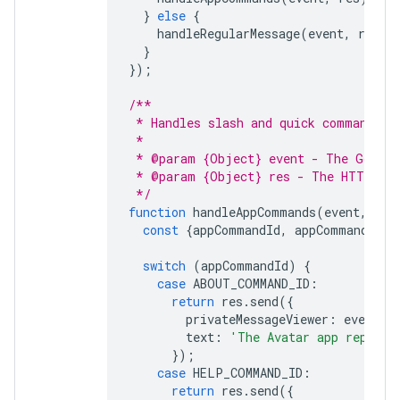
}
else
{
handleRegularMessage
(
event
,
res
);
}
});
/**
 * Handles slash and quick commands.
 *
 * @param {Object} event - The Google
 * @param {Object} res - The HTTP res
 */
function
handleAppCommands
(
event
,
res
const
{
appCommandId
,
appCommandType
switch
(
appCommandId
)
{
case
ABOUT_COMMAND_ID
:
return
res
.
send
({
privateMessageViewer
:
event
.
u
text
:
'The Avatar app replies
});
case
HELP_COMMAND_ID
:
return
res
.
send
({