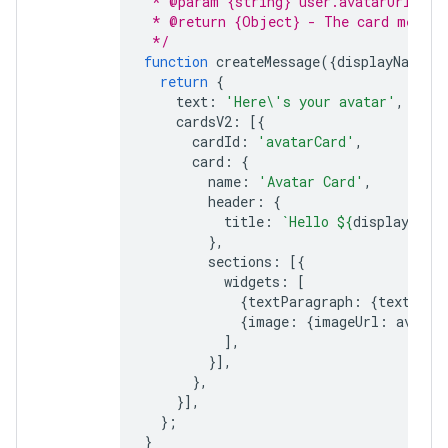
 * @param {string} user.avatarUrl - T
 * @return {Object} - The card messag
 */
function
createMessage
({
displayName
,
return
{
text
:
'Here\'s your avatar'
,
cardsV2
:
[{
cardId
:
'avatarCard'
,
card
:
{
name
:
'Avatar Card'
,
header
:
{
title
:
`Hello 
${
displayName
},
sections
:
[{
widgets
:
[
{
textParagraph
:
{
text
:
'Y
{
image
:
{
imageUrl
:
avatar
],
}],
},
}],
};
}