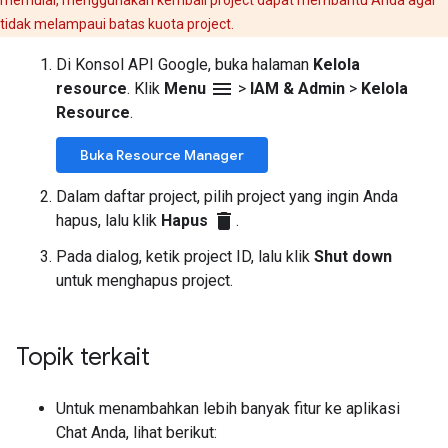
memulai, menggunakan kembali project dapat membantu Anda agar
tidak melampaui batas kuota project.
Di Konsol API Google, buka halaman
Kelola
menu
resource
. Klik
Menu
>
IAM & Admin
>
Kelola
Resource
.
Buka Resource Manager
Dalam daftar project, pilih project yang ingin Anda
delete
hapus, lalu klik
Hapus
.
Pada dialog, ketik project ID, lalu klik
Shut down
untuk menghapus project.
Topik terkait
Untuk menambahkan lebih banyak fitur ke aplikasi
Chat Anda, lihat berikut: