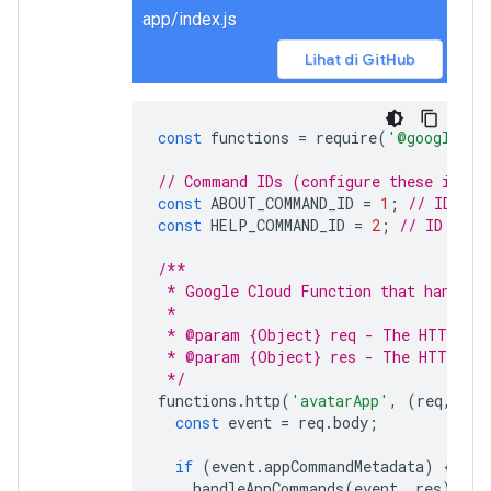
app/index.js
Lihat di GitHub
const
functions
=
require
(
'@google-cl
// Command IDs (configure these in Go
const
ABOUT_COMMAND_ID
=
1
;
// ID for
const
HELP_COMMAND_ID
=
2
;
// ID for 
/**
 * Google Cloud Function that handles
 *
 * @param {Object} req - The HTTP req
 * @param {Object} res - The HTTP res
 */
functions
.
http
(
'avatarApp'
,
(
req
,
res
const
event
=
req
.
body
;
if
(
event
.
appCommandMetadata
)
{
handleAppCommands
(
event
,
res
);