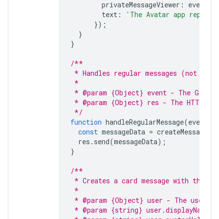
privateMessageViewer
:
event
.
u
text
:
'The Avatar app replies
});
}
}
/**
 * Handles regular messages (not comm
 *
 * @param {Object} event - The Google
 * @param {Object} res - The HTTP res
 */
function
handleRegularMessage
(
event
,
const
messageData
=
createMessage
(
e
res
.
send
(
messageData
);
}
/**
 * Creates a card message with the us
 *
 * @param {Object} user - The user wh
 * @param {string} user.displayName -