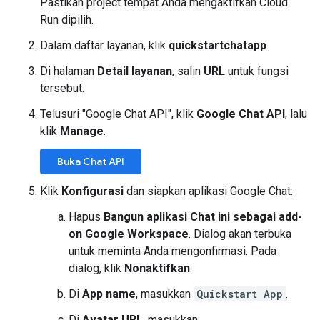
Pastikan project tempat Anda mengaktifkan Cloud
Run dipilih.
Dalam daftar layanan, klik
quickstartchatapp
.
Di halaman
Detail layanan
, salin
URL
untuk fungsi
tersebut.
Telusuri "Google Chat API", klik
Google Chat API
, lalu
klik
Manage
.
Buka Chat API
Klik
Konfigurasi
dan siapkan aplikasi Google Chat:
Hapus
Bangun aplikasi Chat ini sebagai add-
on Google Workspace
. Dialog akan terbuka
untuk meminta Anda mengonfirmasi. Pada
dialog, klik
Nonaktifkan
.
Di
App name
, masukkan
Quickstart App
.
Di
Avatar URL
, masukkan