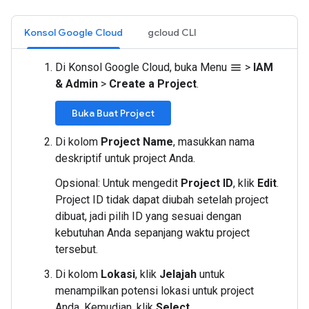
Konsol Google Cloud
gcloud CLI
Di Konsol Google Cloud, buka Menu
>
IAM
menu
& Admin
>
Create a Project
.
Buka Buat Project
Di kolom
Project Name
, masukkan nama
deskriptif untuk project Anda.
Opsional: Untuk mengedit
Project ID
, klik
Edit
.
Project ID tidak dapat diubah setelah project
dibuat, jadi pilih ID yang sesuai dengan
kebutuhan Anda sepanjang waktu project
tersebut.
Di kolom
Lokasi
, klik
Jelajah
untuk
menampilkan potensi lokasi untuk project
Anda. Kemudian, klik
Select
.