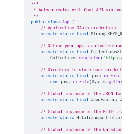
/**
 * Authenticates with Chat API via user cr
 */
public
class
App
{
// Application OAuth credentials.
private
static
final
String
KEYS_RESOU
// Define your app's authorization sco
private
static
final
Collection<String>
Collections
.
singleton
(
"https://www
// Directory to store user credentials.
private
static
final
java
.
io
.
File
DATA
new
java
.
io
.
File
(
System
.
getPropert
// Global instance of the JSON factory
private
static
final
JsonFactory
JSON_
// Global instance of the HTTP transpo
private
static
HttpTransport
httpTrans
// Global instance of the DataStoreFac