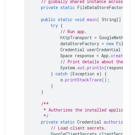
// globally shared instance across your
private
static
FileDataStoreFactory
da
public
static
void
main
(
String
[]
args
try
{
// Run app.
httpTransport
=
GoogleNetHttpT
dataStoreFactory
=
new
FileDat
Credential
userCredential
=
aut
Space
response
=
App
.
createChat
// Print details about the cre
System
.
out
.
println
(
response
);
}
catch
(
Exception
e
)
{
e
.
printStackTrace
();
}
}
/**
     * Authorizes the installed applicatio
     */
private
static
Credential
authorize
()
// Load client secrets.
GoogleClientSecrets
clientSecrets