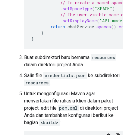
// To create a named space, se
.
setSpaceType
(
"SPACE"
)
// The user-visible name of th
.
setDisplayName
(
"API-made"
);
return
chatService
.
spaces
().
create
}
}
Buat subdirektori baru bernama
resources
dalam direktori project Anda.
Salin file
credentials.json
ke subdirektori
resources
.
Untuk mengonfigurasi Maven agar
menyertakan file rahasia klien dalam paket
project, edit file
pom.xml
di direktori project
Anda dan tambahkan konfigurasi berikut ke
bagian
<build>
: