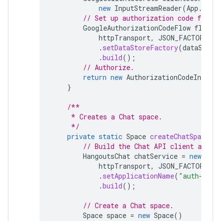
new
InputStreamReader
(
App
.
clas
// Set up authorization code flow.
GoogleAuthorizationCodeFlow
flow
=
httpTransport
,
JSON_FACTORY
,
c
.
setDataStoreFactory
(
dataStore
.
build
();
// Authorize.
return
new
AuthorizationCodeInstall
}
/**
     * Creates a Chat space.
     */
private
static
Space
createChatSpace
(
C
// Build the Chat API client and a
HangoutsChat
chatService
=
new
Hang
httpTransport
,
JSON_FACTORY
,
u
.
setApplicationName
(
"auth-samp
.
build
();
// Create a Chat space.
Space
space
=
new
Space
()