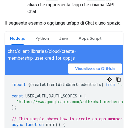
alias che rappresenta l'app che chiama l'API
Chat.
Il seguente esempio aggiunge un'app di Chat a uno spazio:
Node.js
Python
Java
Apps Script
chat/client-libraries/cloud/create-
membership-user-cred-for-app.js
Visualizza su GitHub
import
{
createClientWithUserCredentials
}
from
'./a
const
USER_AUTH_OAUTH_SCOPES
=
[
'https://www.googleapis.com/auth/chat.membership
];
// This sample shows how to create an app membersh
async
function
main
()
{