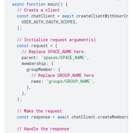
async
function
main
()
{
// Create a client
const
chatClient
=
await
createClientWithUserCre
USER_AUTH_OAUTH_SCOPES
,
);
// Initialize request argument(s)
const
request
=
{
// Replace SPACE_NAME here.
parent
:
'spaces/SPACE_NAME'
,
membership
:
{
groupMember
:
{
// Replace GROUP_NAME here
name
:
'groups/GROUP_NAME'
,
},
},
};
// Make the request
const
response
=
await
chatClient
.
createMembersh
// Handle the response