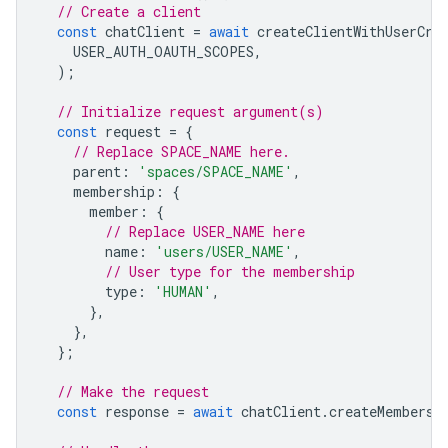
// Create a client
const
chatClient
=
await
createClientWithUserCre
USER_AUTH_OAUTH_SCOPES
,
);
// Initialize request argument(s)
const
request
=
{
// Replace SPACE_NAME here.
parent
:
'spaces/SPACE_NAME'
,
membership
:
{
member
:
{
// Replace USER_NAME here
name
:
'users/USER_NAME'
,
// User type for the membership
type
:
'HUMAN'
,
},
},
};
// Make the request
const
response
=
await
chatClient
.
createMembersh