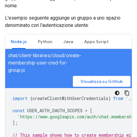
nome.
L'esempio seguente aggiunge un gruppo a uno spazio
denominato con l'autenticazione utente:
Node.js
Python
Java
Apps Script
chat/client-libraries/cloud/create-
membership-user-cred-for-
group.js
Visualizza su GitHub
import
{
createClientWithUserCredentials
}
from
'./a
const
USER_AUTH_OAUTH_SCOPES
=
[
'https://www.googleapis.com/auth/chat.membership
];
// This sample shows how to create membership with