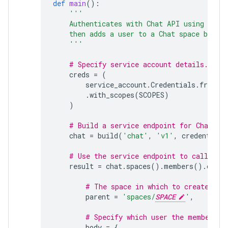
def
main
():
'''
    Authenticates with Chat API using app 
    then adds a user to a Chat space by cr
    '''
# Specify service account details.
creds
=
(
service_account
.
Credentials
.
from_s
.
with_scopes
(
SCOPES
)
)
# Build a service endpoint for Chat AP
chat
=
build
(
'chat'
,
'v1'
,
credentials
# Use the service endpoint to call Cha
result
=
chat
.
spaces
()
.
members
()
.
creat
# The space in which to create a m
parent
=
'spaces/
SPACE
'
,
# Specify which user the membershi
body
=
{