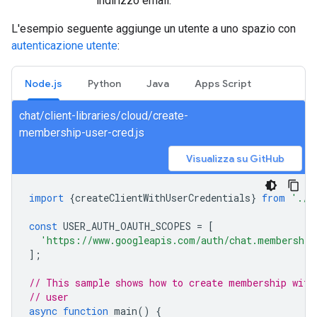
indirizzo email.
L'esempio seguente aggiunge un utente a uno spazio con
autenticazione utente
:
Node.js
Python
Java
Apps Script
chat/client-libraries/cloud/create-
membership-user-cred.js
Visualizza su GitHub
import
{
createClientWithUserCredentials
}
from
'./a
const
USER_AUTH_OAUTH_SCOPES
=
[
'https://www.googleapis.com/auth/chat.membership
];
// This sample shows how to create membership with
// user
async
function
main
()
{