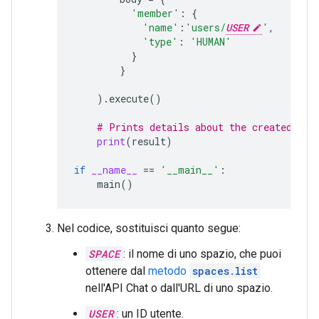
'member'
:
{
'name'
:
'users/
USER
'
,
'type'
:
'HUMAN'
}
}
)
.
execute
()
# Prints details about the created mem
print
(
result
)
if
__name__
==
'__main__'
:
main
()
Nel codice, sostituisci quanto segue:
SPACE
: il nome di uno spazio, che puoi
ottenere dal
metodo
spaces.list
nell'API Chat o dall'URL di uno spazio.
USER
: un ID utente.