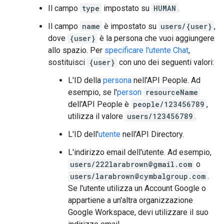
Il campo
type
impostato su
HUMAN
.
Il campo
name
è impostato su
users/{user}
,
dove
{user}
è la persona che vuoi aggiungere
allo spazio. Per
specificare l'utente Chat
,
sostituisci
{user}
con uno dei seguenti valori:
L'ID della
persona
nell'API People. Ad
esempio, se l'
person
resourceName
dell'API People è
people/123456789
,
utilizza il valore
users/123456789
.
L'ID dell'
utente
nell'API Directory.
L'indirizzo email dell'utente. Ad esempio,
users/222larabrown@gmail.com
o
users/larabrown@cymbalgroup.com
.
Se l'utente utilizza un Account Google o
appartiene a un'altra organizzazione
Google Workspace, devi utilizzare il suo