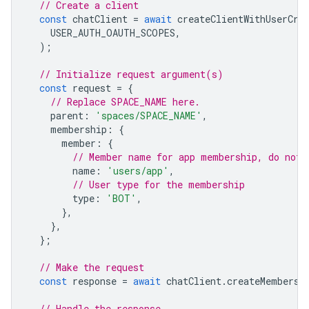
// Create a client
const
chatClient
=
await
createClientWithUserCre
USER_AUTH_OAUTH_SCOPES
,
);
// Initialize request argument(s)
const
request
=
{
// Replace SPACE_NAME here.
parent
:
'spaces/SPACE_NAME'
,
membership
:
{
member
:
{
// Member name for app membership, do not 
name
:
'users/app'
,
// User type for the membership
type
:
'BOT'
,
},
},
};
// Make the request
const
response
=
await
chatClient
.
createMembersh
// Handle the response