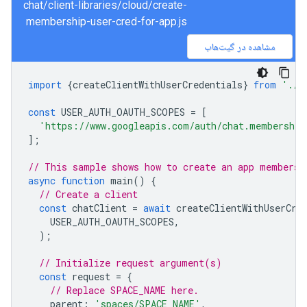
chat/client-libraries/cloud/create-
membership-user-cred-for-app.js
مشاهده در گیت‌هاب
import
{
createClientWithUserCredentials
}
from
'./a
const
USER_AUTH_OAUTH_SCOPES
=
[
'https://www.googleapis.com/auth/chat.membership
];
// This sample shows how to create an app membersh
async
function
main
()
{
// Create a client
const
chatClient
=
await
createClientWithUserCre
USER_AUTH_OAUTH_SCOPES
,
);
// Initialize request argument(s)
const
request
=
{
// Replace SPACE_NAME here.
parent
:
'spaces/SPACE_NAME'
,