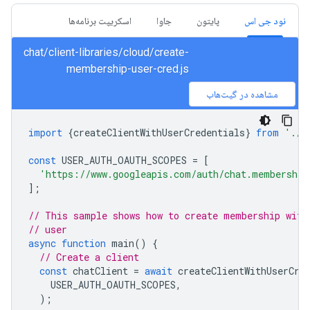
نود جی اس
پایتون
جاوا
اسکریپت برنامه‌ها
chat/client-libraries/cloud/create-
membership-user-cred.js
مشاهده در گیت‌هاب
import
{
createClientWithUserCredentials
}
from
'./a
const
USER_AUTH_OAUTH_SCOPES
=
[
'https://www.googleapis.com/auth/chat.membership
];
// This sample shows how to create membership with
// user
async
function
main
()
{
// Create a client
const
chatClient
=
await
createClientWithUserCre
USER_AUTH_OAUTH_SCOPES
,
);