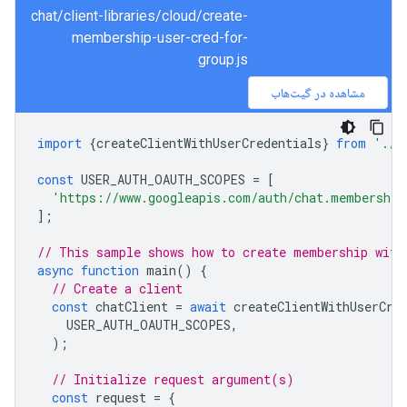
chat/client-libraries/cloud/create-
membership-user-cred-for-
group.js
مشاهده در گیت‌هاب
import
{
createClientWithUserCredentials
}
from
'./a
const
USER_AUTH_OAUTH_SCOPES
=
[
'https://www.googleapis.com/auth/chat.membership
];
// This sample shows how to create membership with
async
function
main
()
{
// Create a client
const
chatClient
=
await
createClientWithUserCre
USER_AUTH_OAUTH_SCOPES
,
);
// Initialize request argument(s)
const
request
=
{