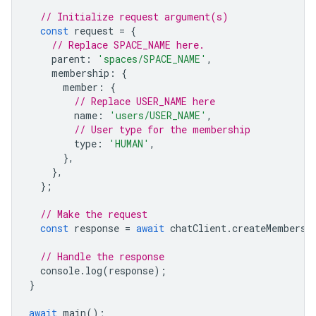
// Initialize request argument(s)
const
request
=
{
// Replace SPACE_NAME here.
parent
:
'spaces/SPACE_NAME'
,
membership
:
{
member
:
{
// Replace USER_NAME here
name
:
'users/USER_NAME'
,
// User type for the membership
type
:
'HUMAN'
,
},
},
};
// Make the request
const
response
=
await
chatClient
.
createMembersh
// Handle the response
console
.
log
(
response
);
}
await
main
();