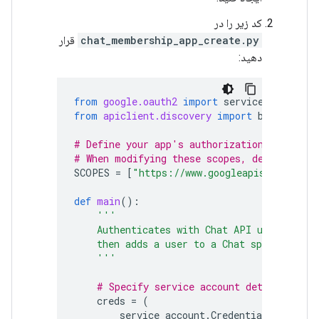
کد زیر را در
chat_membership_app_create.py
قرار
دهید:
from
google.oauth2
import
service_account
from
apiclient.discovery
import
build
# Define your app's authorization scopes.
# When modifying these scopes, delete the 
SCOPES
=
[
"https://www.googleapis.com/auth
def
main
():
'''
    Authenticates with Chat API using app 
    then adds a user to a Chat space by cr
    '''
# Specify service account details.
creds
=
(
service_account
.
Credentials
.
from_s