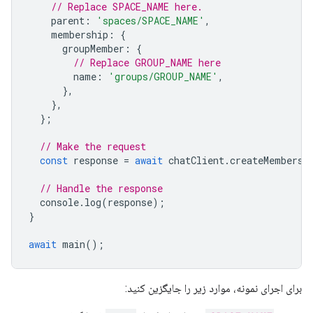
// Replace SPACE_NAME here.
parent
:
'spaces/SPACE_NAME'
,
membership
:
{
groupMember
:
{
// Replace GROUP_NAME here
name
:
'groups/GROUP_NAME'
,
},
},
};
// Make the request
const
response
=
await
chatClient
.
createMembersh
// Handle the response
console
.
log
(
response
);
}
await
main
();
برای اجرای نمونه، موارد زیر را جایگزین کنید: