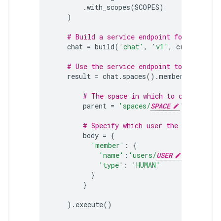
.
with_scopes
(
SCOPES
)
)
# Build a service endpoint for Chat AP
chat
=
build
(
'chat'
,
'v1'
,
credentials
# Use the service endpoint to call Cha
result
=
chat
.
spaces
()
.
members
()
.
creat
# The space in which to create a m
parent
=
'spaces/
SPACE
'
,
# Specify which user the membershi
body
=
{
'member'
:
{
'name'
:
'users/
USER
'
,
'type'
:
'HUMAN'
}
}
)
.
execute
()