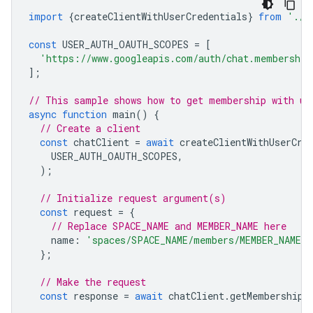
import
{
createClientWithUserCredentials
}
from
'./a
const
USER_AUTH_OAUTH_SCOPES
=
[
'https://www.googleapis.com/auth/chat.membership
];
// This sample shows how to get membership with us
async
function
main
()
{
// Create a client
const
chatClient
=
await
createClientWithUserCre
USER_AUTH_OAUTH_SCOPES
,
);
// Initialize request argument(s)
const
request
=
{
// Replace SPACE_NAME and MEMBER_NAME here
name
:
'spaces/SPACE_NAME/members/MEMBER_NAME'
,
};
// Make the request
const
response
=
await
chatClient
.
getMembership
(