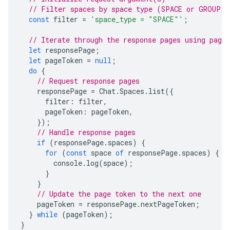
// Filter spaces by space type (SPACE or GROUP_C
const
filter
=
'space_type = "SPACE"'
;
// Iterate through the response pages using page 
let
responsePage
;
let
pageToken
=
null
;
do
{
// Request response pages
responsePage
=
Chat
.
Spaces
.
list
({
filter
:
filter
,
pageToken
:
pageToken
,
});
// Handle response pages
if
(
responsePage
.
spaces
)
{
for
(
const
space
of
responsePage
.
spaces
)
{
console
.
log
(
space
);
}
}
// Update the page token to the next one
pageToken
=
responsePage
.
nextPageToken
;
}
while
(
pageToken
);
}