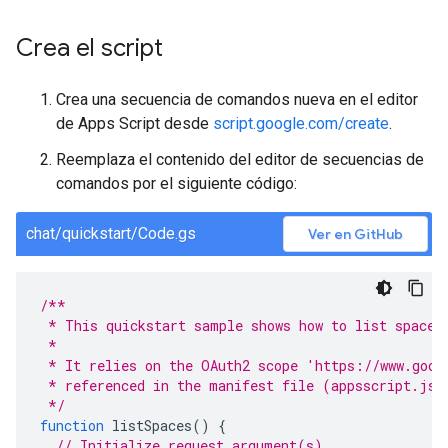
Crea el script
Crea una secuencia de comandos nueva en el editor
de Apps Script desde
script.google.com/create
.
Reemplaza el contenido del editor de secuencias de
comandos por el siguiente código:
chat/quickstart/Code.gs
Ver en GitHub
/**
 * This quickstart sample shows how to list spaces
 *
 * It relies on the OAuth2 scope 'https://www.goog
 * referenced in the manifest file (appsscript.jso
 */
function
listSpaces
()
{
// Initialize request argument(s)