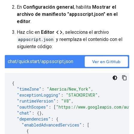
En
Configuración general
, habilita
Mostrar el
archivo de manifiesto "appsscript.json" en el
editor
.
code
Haz clic en
Editor
, selecciona el archivo
appscript.json
y reemplaza el contenido con el
siguiente código:
chat/quickstart/appsscript.json
Ver en GitHub
{
"timeZone"
:
"America/New_York"
,
"exceptionLogging"
:
"STACKDRIVER"
,
"runtimeVersion"
:
"V8"
,
"oauthScopes"
:
[
"https://www.googleapis.com/auth
"chat"
:
{},
"dependencies"
:
{
"enabledAdvancedServices"
:
[
{