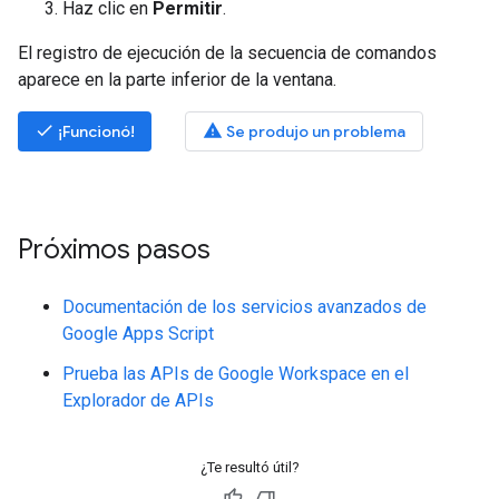
Haz clic en
Permitir
.
El registro de ejecución de la secuencia de comandos
aparece en la parte inferior de la ventana.
done
warning
¡Funcionó!
Se produjo un problema
Próximos pasos
Documentación de los servicios avanzados de
Google Apps Script
Prueba las APIs de Google Workspace en el
Explorador de APIs
¿Te resultó útil?