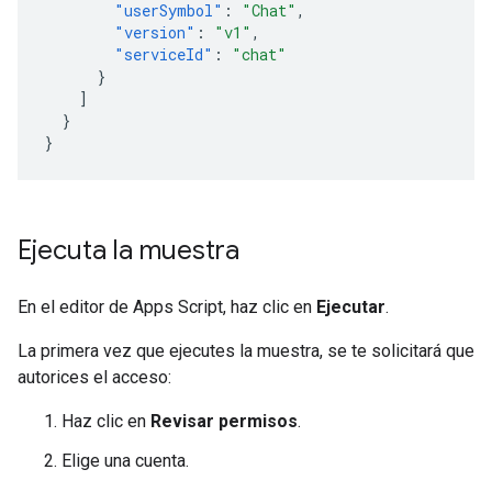
"userSymbol"
:
"Chat"
,
"version"
:
"v1"
,
"serviceId"
:
"chat"
}
]
}
}
Ejecuta la muestra
En el editor de Apps Script, haz clic en
Ejecutar
.
La primera vez que ejecutes la muestra, se te solicitará que
autorices el acceso:
Haz clic en
Revisar permisos
.
Elige una cuenta.