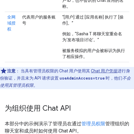
户 ID，也不会识别 Chat 应用的名
称。
全网
代表用户的服务账
“[用户] 通过 [应用名称] 执行了 [操
域授
号
作]。”
权
例如，“Sasha T 将聊天室重命名
为‘发布项目讨论’。”
被服务模拟的用户会被标识为执行
了相应操作。
注意
：
当具有管理员权限的 Chat 用户使用其
Chat 用户凭据
进行身
份验证，并且未为 API 请求设置
useAdminAccess=true
时，他们
不会
使用其管理员权限
。
为组织使用 Chat API
本部分中的示例演示了管理员在通过
管理员权限
管理组织的
聊天室和成员时如何使用 Chat API。