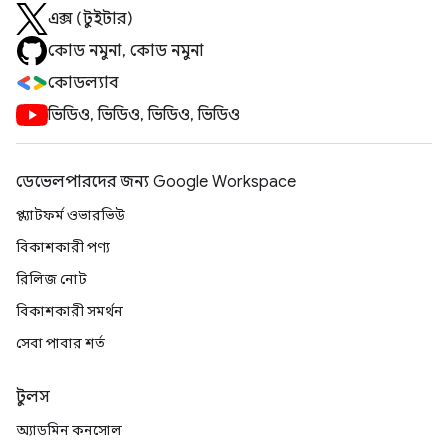
এক্স (টুইটার)
কোড নমুনা, কোড নমুনা
কোডল্যাব
ভিডিও, ভিডিও, ভিডিও, ভিডিও
ডেভেলপারদের জন্য Google Workspace
প্ল্যাটফর্ম ওভারভিউ
বিকাশকারী পণ্য
রিলিজ নোট
বিকাশকারী সমর্থন
সেবা পাবার শর্ত
টুলস
অ্যাডমিন কনসোল