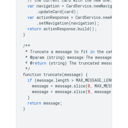
//
the
current
card
with
the
new
one
.
var
navigation
=
CardService
.
newNavigation
(
.
updateCard
(
card
);
var
actionResponse
=
CardService
.
newActionRe
.
setNavigation
(
navigation
);
return
actionResponse
.
build
();
}
/**
*
Truncate
a
message
to
fit
in
the
cat
image
*
@
param
{
string
}
message
The
message
to
tru
*
@
return
{
string
}
The
truncated
message
.
*/
function
truncate
(
message
)
{
if
(
message
.
length
 > 
MAX_MESSAGE_LENGTH
)
{
message
=
message
.
slice
(
0
,
MAX_MESSAGE_LE
message
=
message
.
slice
(
0
,
message
.
lastIn
}
return
message
;
}