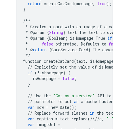
return
createCatCard
(
message
,
true
);
}
/**
*
Creates
a
card
with
an
image
of
a
cat
,
ove
*
@
param
{
String
}
text
The
text
to
overlay
o
*
@
param
{
Boolean
}
isHomepage
True
if
the
ca
*
false
otherwise
.
Defaults
to
false
.
*
@
return
{
CardService
.
Card
}
The
assembled
c
*/
function
createCatCard
(
text
,
isHomepage
)
{
//
Explicitly
set
the
value
of
isHomepage
a
if
(
!
isHomepage
)
{
isHomepage
=
false
;
}
//
Use
the
"Cat as a service"
API
to
get
th
//
parameter
to
act
as
a
cache
buster
.
var
now
=
new
Date
();
//
Replace
forward
slashes
in
the
text
,
as
t
var
caption
=
text
.
replace
(
/
\
//
g
,
' '
);
var
imageUrl
=