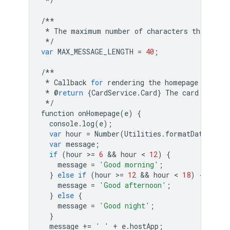
*/
/**
*
The
maximum
number
of
characters
that
can
*/
var
MAX_MESSAGE_LENGTH
=
40
;
/**
*
Callback
for
rendering
the
homepage
card
.
*
@
return
{
CardService
.
Card
}
The
card
to
sho
*/
function
onHomepage
(
e
)
{
console
.
log
(
e
);
var
hour
=
Number
(
Utilities
.
formatDate
(
new
var
message
;
if
(
hour
>
=
6
 && 
hour
 < 
12
)
{
message
=
'Good morning'
;
}
else
if
(
hour
>
=
12
 && 
hour
 < 
18
)
{
message
=
'Good afternoon'
;
}
else
{
message
=
'Good night'
;
}
message
+=
' '
+
e
.
hostApp
;