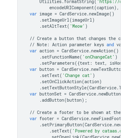
Utilities
.
formatString
(
'https://cataas.
encodeURIComponent
(
caption
),
now
.
ge
var
image
=
CardService
.
newImage
()
.
setImageUrl
(
imageUrl
)
.
setAltText
(
'Meow'
)
//
Create
a
button
that
changes
the
cat
ima
//
Note
:
Action
parameter
keys
and
values
m
var
action
=
CardService
.
newAction
()
.
setFunctionName
(
'onChangeCat'
)
.
setParameters
({
text
:
text
,
isHomepage
:
var
button
=
CardService
.
newTextButton
()
.
setText
(
'Change cat'
)
.
setOnClickAction
(
action
)
.
setTextButtonStyle
(
CardService
.
TextBut
var
buttonSet
=
CardService
.
newButtonSet
()
.
addButton
(
button
);
//
Create
a
footer
to
be
shown
at
the
botto
var
footer
=
CardService
.
newFixedFooter
()
.
setPrimaryButton
(
CardService
.
newTextBu
.
setText
(
'Powered by cataas.com'
)
.
setOpenLink
(
CardService
.
newOpenLin