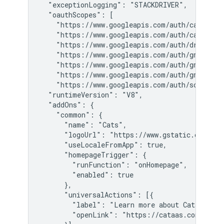
  "exceptionLogging": "STACKDRIVER",

  "oauthScopes": [

    "https://www.googleapis.com/auth/calendar.
    "https://www.googleapis.com/auth/calendar.
    "https://www.googleapis.com/auth/drive.add
    "https://www.googleapis.com/auth/gmail.add
    "https://www.googleapis.com/auth/gmail.add
    "https://www.googleapis.com/auth/gmail.add
    "https://www.googleapis.com/auth/script.lo
  "runtimeVersion": "V8",

  "addOns": {

    "common": {

      "name": "Cats",

      "logoUrl": "https://www.gstatic.com/ima
      "useLocaleFromApp": true,

      "homepageTrigger": {

        "runFunction": "onHomepage",

        "enabled": true

      },

      "universalActions": [{

        "label": "Learn more about Cataas",

        "openLink": "https://cataas.com"
