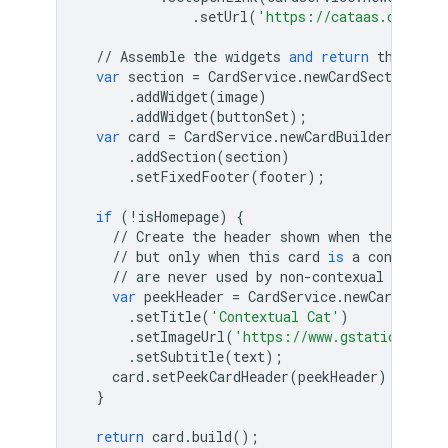
.
setUrl
(
'https://cataas.com'
)))
//
Assemble
the
widgets
and
return
the
card
var
section
=
CardService
.
newCardSection
()
.
addWidget
(
image
)
.
addWidget
(
buttonSet
);
var
card
=
CardService
.
newCardBuilder
()
.
addSection
(
section
)
.
setFixedFooter
(
footer
);
if
(
!
isHomepage
)
{
//
Create
the
header
shown
when
the
card
i
//
but
only
when
this
card
is
a
contextual
//
are
never
used
by
non
-
contexual
cards
l
var
peekHeader
=
CardService
.
newCardHeader
.
setTitle
(
'Contextual Cat'
)
.
setImageUrl
(
'https://www.gstatic.com/i
.
setSubtitle
(
text
);
card
.
setPeekCardHeader
(
peekHeader
)
}
return
card
.
build
();