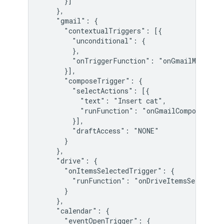
      }]

    },

    "gmail": {

      "contextualTriggers": [{

        "unconditional": {

        },

        "onTriggerFunction": "onGmailMessage"
      }],

      "composeTrigger": {

        "selectActions": [{

          "text": "Insert cat",

          "runFunction": "onGmailCompose"

        }],

        "draftAccess": "NONE"

      }

    },

    "drive": {

      "onItemsSelectedTrigger": {

        "runFunction": "onDriveItemsSelected"

      }

    },

    "calendar": {

      "eventOpenTrigger": {
