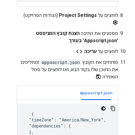
לוחצים על
Project Settings
(הגדרות הפרויקט)
.
מסמנים את התיבה
הצגת קובץ המניפסט
'Appscript.json' בעורך
.
code
לוחצים על
עריכה
.
פותחים את הקובץ
appsscript.json
ומחליפים
את התוכן שלו בקוד הבא, ואז לוחצים על סמל
השמירה
.
appsscript.json
   {

  "timeZone": "America/New_York",

  "dependencies": {

  },
