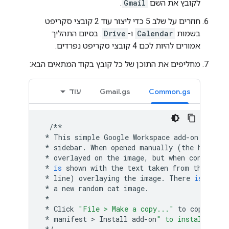
לקובץ את השם
Gmail
.
חוזרים על שלב 5 כדי ליצור עוד 2 קובצי סקריפט
בשמות
Calendar
ו-
Drive
. בסיום התהליך
אמורים להיות לכם 4 קובצי סקריפט נפרדים.
מחליפים את התוכן של כל קובץ בקוד המתאים הבא:
Common.gs
Gmail.gs
עוד
/**
*
This
simple
Google
Workspace
add
-
on
shows
*
sidebar
.
When
opened
manually
(
the
homepag
*
overlayed
on
the
image
,
but
when
contextua
*
is
shown
with
the
text
taken
from
that
con
*
line
)
overlaying
the
image
.
There
is
also
*
a
new
random
cat
image
.
*
*
Click
"File > Make a copy..."
to
copy
the
*
manifest
 > 
Install
add
-
on
" to install it.