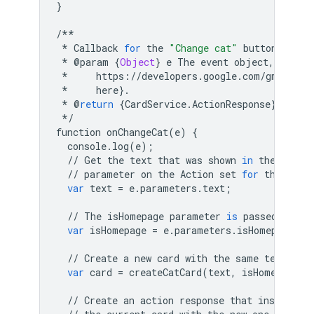
}
/**
*
Callback
for
the
"Change cat"
button
.
*
@
param
{
Object
}
e
The
event
object
,
docume
*
https
:
//
developers
.
google
.
com
/
gmail
/
ad
*
here
}
.
*
@
return
{
CardService
.
ActionResponse
}
The
a
*/
function
onChangeCat
(
e
)
{
console
.
log
(
e
);
//
Get
the
text
that
was
shown
in
the
curre
//
parameter
on
the
Action
set
for
the
butt
var
text
=
e
.
parameters
.
text
;
//
The
isHomepage
parameter
is
passed
as
a
var
isHomepage
=
e
.
parameters
.
isHomepage
==
//
Create
a
new
card
with
the
same
text
.
var
card
=
createCatCard
(
text
,
isHomepage
);
//
Create
an
action
response
that
instructs