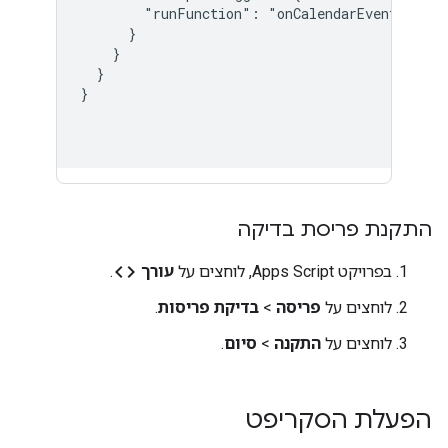
        "runFunction": "onCalendarEventOpen"

      }

    }

  }

}

התקנת פריסת בדיקה
code
בפרויקט Apps Script, לוחצים על
עורך
.
לוחצים על
פריסה
>
בדיקת פריסות
.
לוחצים על
התקנה
>
סיום
.
הפעלת הסקריפט