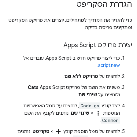
הגדרת הסקריפט
כדי להגדיר את המדריך למתחילים, יוצרים את פרויקט הסקריפט
ומתקינים פריסת בדיקה.
יצירת פרויקט Apps Script
כדי ליצור פרויקט חדש ב-Apps Script, עוברים אל
.
script.new
לוחצים על
פרויקט ללא שם
.
משנים את השם של פרויקט Apps Script‏
Cats
ולוחצים על
שינוי שם
.
לצד קובץ
Code.gs
, לוחצים על סמל האפשרויות
more_vert
הנוספות
>
שינוי שם
. נותנים לקובץ את השם
.
Common
add
לוחצים על סמל הוספת קובץ
>
סקריפט
. נותנים