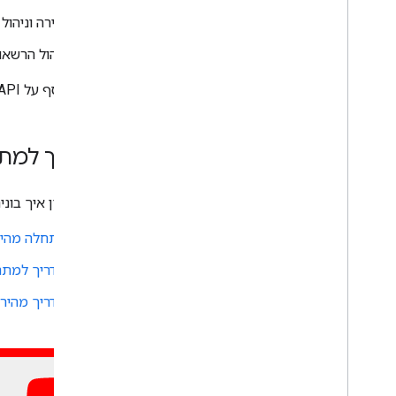
הרחבת Google Forms
יצירה וניהו
בדיקת התוסף
ניהול הרשאות
שיטות מומלצות
הגבלות
מידע נוסף על Google Workspace Add-ons API מופיע ב
פרסום תוסף
סקירה כללית
מדריך למת
עדכון תוסף שפורסם
כדי להבין איך בו
התחלה מהירה של תוסף ל
מדריך למתחילים לתוספי
מדריך מהיר לתוסף itor