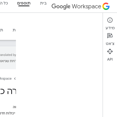
בית
תוספים
כל ה
Workspace
Add-ons
מידע
סקירה כללית
מדריכים
חומרי עזר
דוגמאות
תמ
צ'אט
API
עשויות להיות שגיאות
סקירה כללית של התוספים
סוגי תוספים
דף הבית
rkspace
איך מתקינים תוספים ומאשרים אותם
פתיחת תוספים ושימוש בהם
סקירה כ
מתחילים
פיתוח ב-Google Workspace
בדף הזה
הגדרת הסכמה ל-OAuth
הוספת יכולות חדשות ל-orkspace