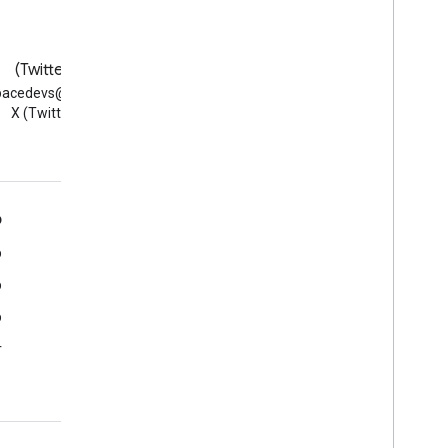
בלוג
X‏ (Twitter)
קריאת הבלוג Google
למעקב אחרי @vs
Workspace Developers
ב-X (Twitter)
Google Workspace למפתחים
כ
סקירה כללית של הפלטפורמה
מ
מוצרים למפתחים
מ
נתוני גרסה
מ
תמיכת מפתחים
r
תנאים והגבלות