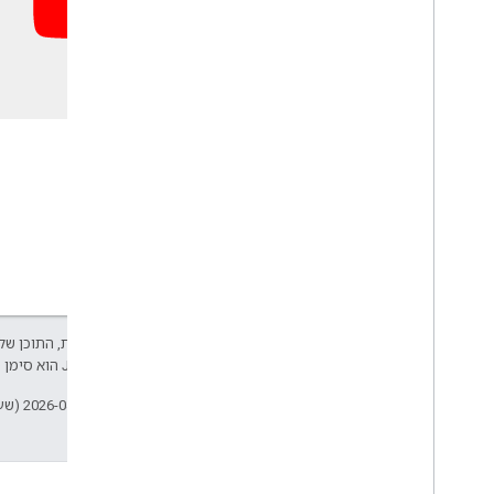
אלא אם צוין אחרת, התוכן של 
Developers‏
.‏ Java הוא סימן מסחרי רשום של חברת Oracle ו/או של השותפים העצמאיים שלה.
עדכון אחרון: 2026-04-04 (שעון UTC).