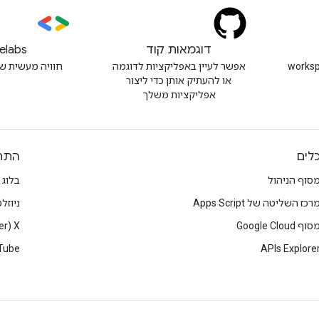
דוגמאות קוד
elabs
workspacede
אפשר לעיין באפליקציות לדוגמה
חוויה מעשית ש
או להעתיק אותן כדי ליצור
אפליקציות משלך
לים
התח
סוף הניהול
בלוג
רכז השליטה של Apps Script
ניוזל
סוף Google Cloud
X‏ (Twitter)
Tube
APIs Explore