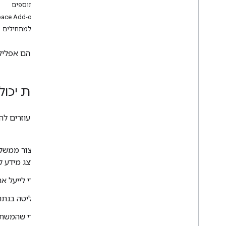
סוגי התוספים
פיתוח תוספים ל-Google Workspace
ace Add-ons API
סקירה כללית
מדריך למתחילים
מדריכים למתחילים
מניפסטים
תוספים הם אפליקציות
היקפים
פיתוח באמצעות נקודות קצה (endpoint)
של HTTP
הוספת יכולות חדשו
בניית כרטיסים
הרחבת Gmail
הרחבת יומן Google
לכם:
הרחבת Google Drive
הרחבת עורכי Google
הרחבה של Google Chat
מוצג מידע 
הרחבת השימוש ב-Google Meet
הארכת השימוש ב-Google
כדי לייעל את תהליך העבודה ב-kspace
Workspace Studio
שליטה בנתונים
קישור התוסף לשירותי צד שלישי
כדי שהמשתמש ל
בדיקה וניפוי באגים