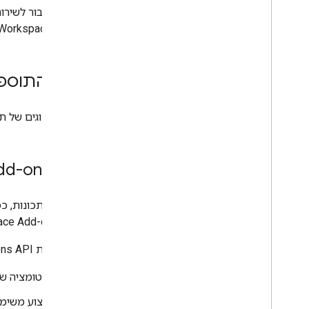
יומני שגיאות שאילתה
gle Workspace
שיטות מומלצות
הגבלות
מילון מונחים
סוגי התוספ
שדרוג תוספים מדור קודם
יש שני סוגים של 
פיתוח תוספים ל-Editor
סקירה כללית
dd-ons API
מדריכים למתחילים
מחזור החיים של ההרשאות
חלק מהתכונות, כ
מניפסט
ce Add-ons API.
היקפים
בניית ממשקי HTML
באמצעות Google Workspace add-ons API, אפשר:
הרחבת Google Sheets
אוטומציה של
הרחבת Google Docs
הרחבת Google Slides
ביצוע משימ