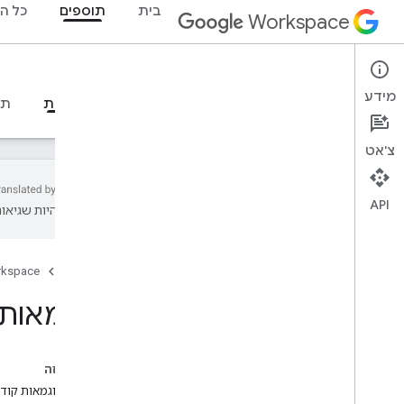
בית
תוספים
כל ה
Workspace
Add-ons
מידע
סקירה כללית
מדריכים
חומרי עזר
דוגמאות
תמ
צ'אט
API
עשויות להיות שגיאות
סקירה כללית
דף הבית
rkspace
תוספים ל-Google Workspace
מושגי AI ב-codelab של אפליקציות ל-
דוגמאות לתוספי
Google Chat
ניתוח ותיוג של הודעות Gmail באמצעות
Gemini
בדף הזה
מענה לשאלות באמצעות AI במרחבי Chat
עיון בדוגמאות קוד של 
שילוב של סוכני Gemini Enterprise עם