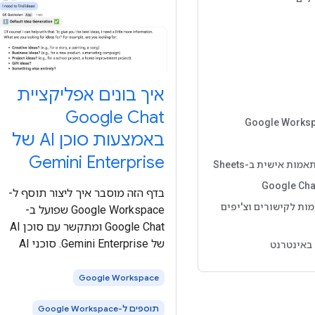
איך בונים אפליקציית
Google Chat
באמצעות סוכן AI של
Gemini Enterprise
ות אישית ב-Sheets
בדף הזה מוסבר איך ליצור תוסף ל-
ות לקישורים וצ'יפים
Google Workspace שפועל ב-
Google Chat ומתקשר עם סוכן AI
של Gemini Enterprise. סוכני AI
 באינטרנט
תופסים את הסביבה שלהם באופן
אוטונומי, מסיקים מסקנות ומבצעים
Google Workspace
פעולות מורכבות ומרובות שלבים כדי
תוספים ל-Google Workspace
להשיג יעד מוגדר. במדריך הזה