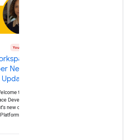
YouTube
orkspace
er News:
 Updates
elcome to the
ace Developer
t's new on the
latform. 0:00
e on secondary
 changes and a
oo.gle/3PCilpv