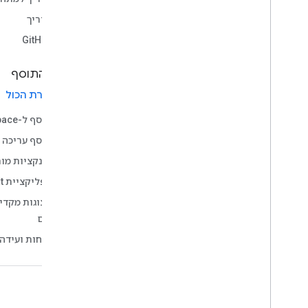
מדריך
GitHub
סוג התוסף
בחירת הכול
תוסף ל-Google Workspace
תוסף עריכה
פונקציות מותאמ
אפליקציית Google Chat
תצוגות מקדימ
חכמים
שיחות ועידה