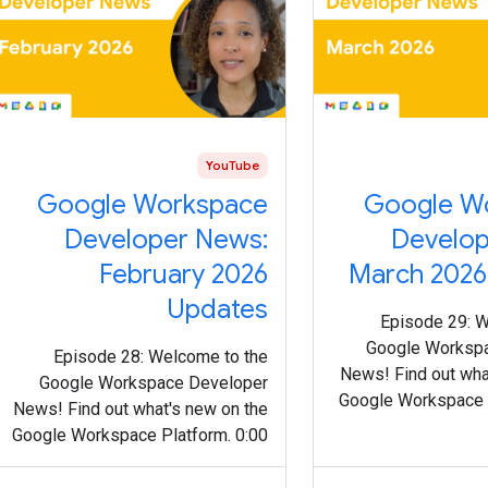
YouTube
Google Workspace
Google W
Developer News:
Develop
February 2026
March 2026
Updates
Episode 29: W
Google Worksp
Episode 28: Welcome to the
News! Find out wha
Google Workspace Developer
Google Workspace P
News! Find out what's new on the
Intro 0:11 Updat
Google Workspace Platform. 0:00
calendar lifecycle
Intro 0:12 Gmail Postmaster Tools
new API: https://g
API v2 is generally available: