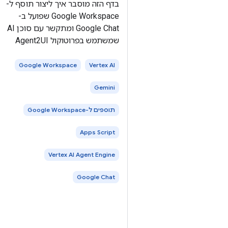
בדף הזה מוסבר איך ליצור תוסף ל-
Google Workspace שפועל ב-
Google Chat ומתקשר עם סוכן AI
שמשתמש בפרוטוקול Agent2UI
(A2UI). מפתחים את הסוכן
באמצעות ערכה לפיתוח סוכנים
Google Workspace
Vertex AI
(ADK) ומארחים אותו ב- Vertex AI
Gemini
Agent Engine. סוכני AI תופסים את
הסביבה שלהם באופן
תוספים ל-Google Workspace
Apps Script
Vertex AI Agent Engine
Google Chat