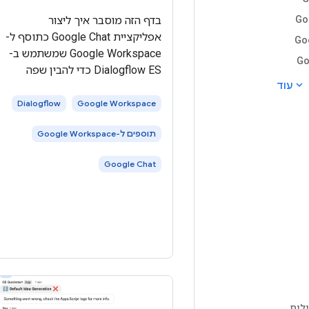
בדף הזה מוסבר איך ליצור
Go
אפליקציית Google Chat כתוסף ל-
Go
Google Workspace שמשתמש ב-
Go
Dialogflow ES כדי להבין שפה
expand_more
עוד
טבעית ולהגיב לה. אפשר גם
להשתמש ב- Dialogflow CX, שיש לו
Dialogflow
Google Workspace
שילוב ישיר עם Google Chat, כדי
תוספים ל-Google Workspace
ליצור אפליקציית Dialogflow CX ל-
Google Chat. לשם כך,
Google Chat
לים