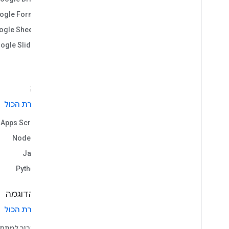
דוגמאות קוד Git
Hub
ogle Forms
ספריית Apps Script של Git
Hub ב-OAuth
2
.
0
ogle Sheets
ogle Slides
שפה
בחירת הכול
Apps Script
Node.js
Java
Python
סוג הדוגמה
בחירת הכול
מדריך למתחי