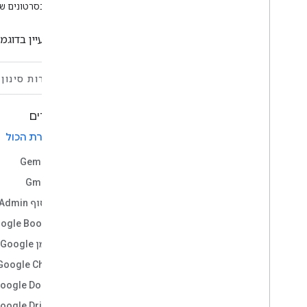
Google Workspace
צפייה בסרטונים של
שילוב של סוכני Vertex AI עם Google
Workspace
אפשר לעיין בדוגמאות לתוספים ל-Google Workspace לפי 
ניהול פרויקטים במרחבים ב-Chat
תכנון נסיעות באמצעות סוכן AI שזמין בכל
אפליקציות Google Workspace
אפשרות סינון
תגובה לתקריות (אימות משתמשים)
תצוגה מקדימה של קישורים מ-Google
מוצרים
Books
העתקת רכיבי מאקרו
בחירת הכול
קבלת פרטים על חברי צוות
Gemini
איך קובעים פגישות במרחבים ב-Chat
Gmail
תרגום טקסט
מסוף Google Admin
תוספים לעריכה
ogle Books
ניקוי הנתונים ב-Sheets
יומן Google
הצגת סרגלי התקדמות ב-Slides
Google Chat
Codelab של Node
js
.
oogle Docs
משאבים ללמידה
oogle Drive