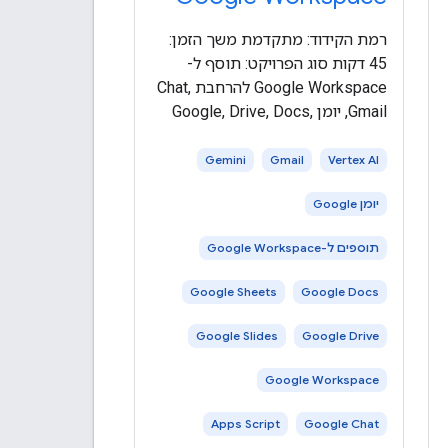
רמת הקידוד: מתקדמת משך הזמן:
45 דקות סוג הפרויקט: תוסף ל-
Google Workspace להרחבת Chat,
Gmail, יומן Google, Drive, Docs,
Sheets ו-Slides. במדריך הזה נסביר
איך לפרסם סוכני AI ב-Google
Gemini
Gmail
Vertex AI
Workspace כתוספים ל-Google
יומן Google
Workspace, באמצעות Apps Script
או נקודות
תוספים ל-Google Workspace
Google Sheets
Google Docs
Google Slides
Google Drive
Google Workspace
Apps Script
Google Chat